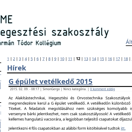
Ál
1
|
2
|
3
|
4
|
5
|
6
|
7
|
8
|
9
|
10
|
11
|
12
|
13
|
14
|
15
|
16
|
17
|
18
|
Hírek
G épület vetélkedő 2015
2015. 02. 09. - 08:17 | SimonGergo | Nincs kategória. |
0 komment eddig
Az Alakítástechnikai, Hegesztési és Orvostechnika Szakosztályok
megrendezésre kerül a G épület vetélkedő. A vetélkedőn különböző 
Titeket. A feladatok megoldásához nem szükséges komolyabb is
versenyre bárki jelentkezhet, nem csak szakosztályosok! A vetélked
kellemes hangulatú vacsorára, a legjobban teljesítő csapatokat díjazzu
Jelentkezni 4 fős csapatokban az alábbi form kitöltésével tudtok
itt.