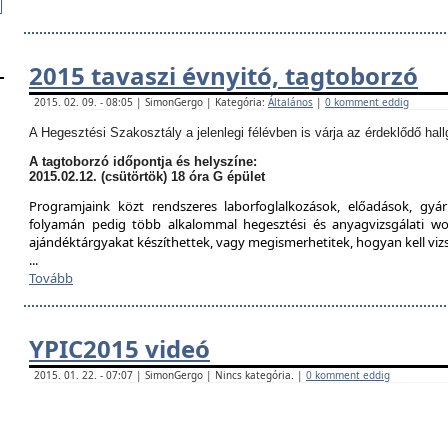
2015 tavaszi évnyitó, tagtoborzó
2015. 02. 09. - 08:05 | SimonGergo | Kategória:
Általános
|
0 komment eddig
A Hegesztési Szakosztály a jelenlegi félévben is várja az érdeklődő hall
A tagtoborzó időpontja és helyszíne:
2015.02.12. (csütörtök) 18 óra G épület
Programjaink közt rendszeres laborfoglalkozások, előadások, gyár
folyamán pedig több alkalommal hegesztési és anyagvizsgálati w
ajándéktárgyakat készíthettek, vagy megismerhetitek, hogyan kell viz
...
Tovább
YPIC2015 videó
2015. 01. 22. - 07:07 | SimonGergo | Nincs kategória. |
0 komment eddig