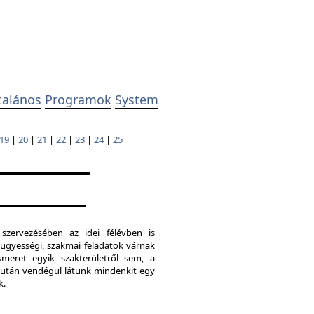
talános
Programok
System
19
|
20
|
21
|
22
|
23
|
24
|
25
 szervezésében az idei félévben is
ügyességi, szakmai feladatok várnak
meret egyik szakterületről sem, a
ő után vendégül látunk mindenkit egy
k.