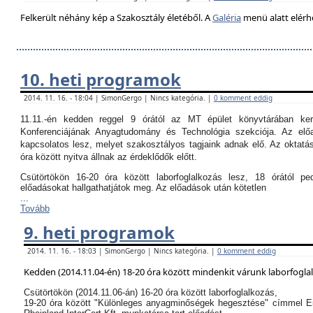
Felkerült néhány kép a Szakosztály életéből. A
Galéria
menü alatt elérh
10. heti programok
2014. 11. 16. - 18:04 | SimonGergo | Nincs kategória. |
0 komment eddig
11.11.-én kedden reggel 9 órától az MT épület könyvtárában k
Konferenciájának Anyagtudomány és Technológia szekciója. Az el
kapcsolatos lesz, melyet szakosztályos tagjaink adnak elő. Az oktatási
óra között nyitva állnak az érdeklődők előtt.
Csütörtökön 16-20 óra között laborfoglalkozás lesz, 18 órától p
előadásokat hallgathatjátok meg. Az előadások után kötetlen
...
Tovább
9. heti programok
2014. 11. 16. - 18:03 | SimonGergo | Nincs kategória. |
0 komment eddig
Kedden (2014.11.04-én) 18-20 óra között mindenkit várunk laborfogla
Csütörtökön (2014.11.06-án) 16-20 óra között laborfoglalkozás,
19-20 óra között "Különleges anyagminőségek hegesztése" címmel E