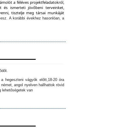
ámolót a féléves projektfeladatokról,
 és ismerteti jövőbeni terveinket,
enni, tisztelje meg társai munkáját
lesz.
A korábbi évekhez hasonlóan, a
ődőt.
k a hegeszteni vágyók előtt,
18-20 óra
 német, angol nyelven hallhattok rövid
ig lehetőségetek van