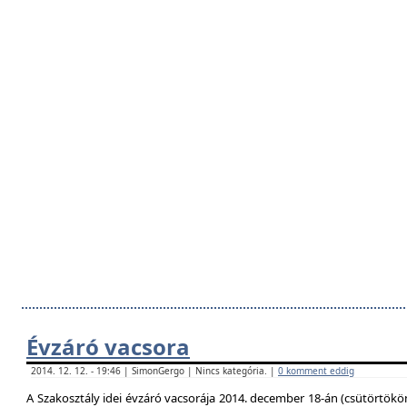
Évzáró vacsora
2014. 12. 12. - 19:46 | SimonGergo | Nincs kategória. |
0 komment eddig
A Szakosztály idei évzáró vacsorája 2014. december 18-án (csütörtökö