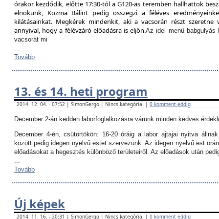
órakor kezdődik, előtte 17:30-tól a G120-as teremben hallhattok besz
elnökünk, Kozma Bálint pedig összegzi a féléves eredményeinket
kilátásainkat. Megkérek mindenkit, aki a vacsorán részt szeretne v
annyival, hogy a félévzáró előadásra is eljön.
Az idei menü babgulyás 
vacsorát mi
...
Tovább
13. és 14. heti program
2014. 12. 04. - 07:52 | SimonGergo | Nincs kategória. |
0 komment eddig
December 2-án kedden laborfoglalkozásra várunk minden kedves érdekl
December 4-én, csütörtökön:
16-20 óráig a labor ajtajai nyitva állna
között pedig idegen nyelvű estet szervezünk. Az idegen nyelvű est orán
előadásokat a hegesztés különböző területeiről. Az előadások után ped
...
Tovább
Új képek
2014. 11. 16. - 20:31 | SimonGergo | Nincs kategória. |
0 komment eddig