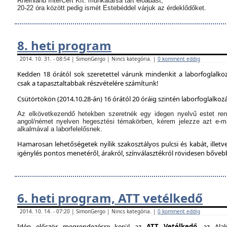
Rheinland InterCert Kft. munkatársa tart előadást,
20-22 óra között pedig ismét Estebéddel várjuk az érdeklődőket.
8. heti program
2014. 10. 31. - 08:54 | SimonGergo | Nincs kategória. |
0 komment eddig
Kedden 18 órától sok szeretettel várunk mindenkit a laborfoglalko
csak a tapasztaltabbak részvételére számítunk!
Csütörtökön (2014.10.28-án) 16 órától 20 óráig szintén laborfoglalkozá
Az elkövetkezendő hetekben szeretnék egy idegen nyelvű estet ren
angol/német nyelven hegesztési témakörben, kérem jelezze azt e-m
alkalmával a laborfelelősnek.
Hamarosan lehetőségetek nyílik szakosztályos pulcsi és kabát, illetve
igénylés pontos menetéről, árakról, színválasztékról rövidesen bőve
6. heti program, ATT vetélkedő
2014. 10. 14. - 07:20 | SimonGergo | Nincs kategória. |
0 komment eddig
Idén először megrendezésre kerül az
ATT Vetélkedő
, az Alak