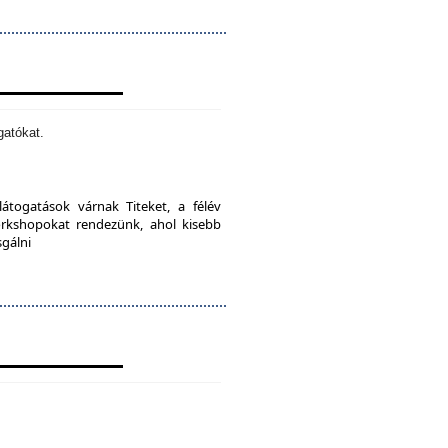
gatókat.
látogatások várnak Titeket, a félév
orkshopokat rendezünk, ahol kisebb
sgálni