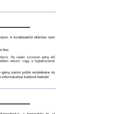
záson. A korábbiaktól eltérően nem
s lesz.
dezni. Ha valaki szívesen adna elő
ailben nekem, vagy a foglalkozások
 igény szerint pólók rendelésére. Az
bb információkat küldünk Nektek!
ítástechnikai, a Hegesztési és az