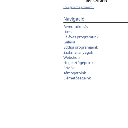
Elfelejtettem a jelszavam...
Navigáció
Bemutatkozás
Hírek
Féléves programunk
Galéria
Eddigi programjaink
Szakmai anyagok
Webshop
Hegesztőgépeink
SzMSz
Támogatóink
Elérhetőségeink