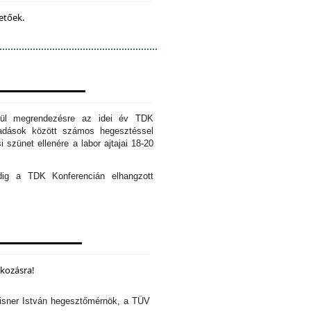
etőek.
erül megrendezésre az idei év TDK
őadások között számos hegesztéssel
 szünet ellenére a labor ajtajai 18-20
edig a TDK Konferencián elhangzott
lkozásra!
isner István hegesztőmérnök, a TÜV