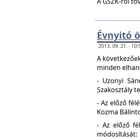
A GSZK-ról to
Évnyitó 
2013. 09. 21. - 1
A következőek
minden elhang
- Uzonyi Sánd
Szakosztály t
- Az előző fél
Kozma Bálinto
- Az előző f
módosítását: