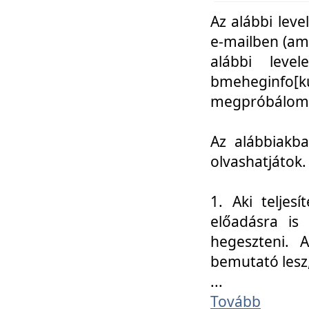
Az alábbi leve
e-mailben (am
alábbi leve
bmeheginfo[k
megpróbálom k
Az alábbiakba
olvashatjátok.
1. Aki teljes
előadásra is
hegeszteni. 
bemutató lesz
...
Tovább