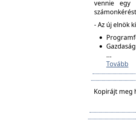
vennie egy 
számonkérést t
- Az új elnök 
Programfe
Gazdasági
...
Tovább
Kopirájt meg 