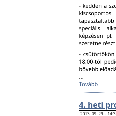
- kedden a szo
kiscsoportos
tapasztaltab
speciális a
képzésen pl.
szeretne részt
- csütörtökön
18:00-tól ped
bővebb előadá
...
Tovább
4. heti p
2013. 09. 29. - 14