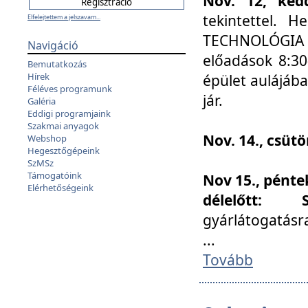
Nov. 12, kedd
tekintettel. 
Elfelejtettem a jelszavam...
TECHNOLÓGIA s
Navigáció
előadások 8:30
Bemutatkozás
Hírek
épület aulájába
Féléves programunk
jár.
Galéria
Eddigi programjaink
Szakmai anyagok
Nov. 14., csüt
Webshop
Hegesztőgépeink
SzMSz
Támogatóink
Nov 15., pénte
Elérhetőségeink
délelőtt:
gyárlátogatásr
...
Tovább