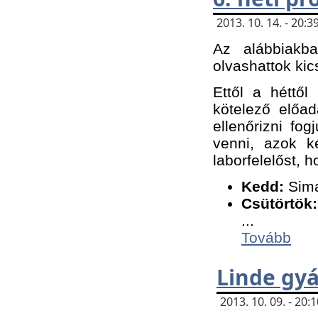
2013. 10. 14. - 20
Az alábbiakb
olvashattok kic
Ettől a héttől
kötelező előa
ellenőrizni fo
venni, azok k
laborfelelőst, h
K
edd:
Sima
Csütörtök:
...
Tovább
Linde gyá
2013. 10. 09. - 20