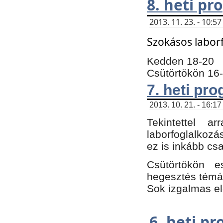
8. heti p
2013. 11. 23. - 10:
Szokásos labor
Kedden 18-20
Csütörtökön 16
7. heti pr
2013. 10. 21. - 16:17
Tekintettel 
laborfoglalkozá
ez is inkább csa
Csütörtökön e
hegesztés témáb
Sok izgalmas el
6. heti p