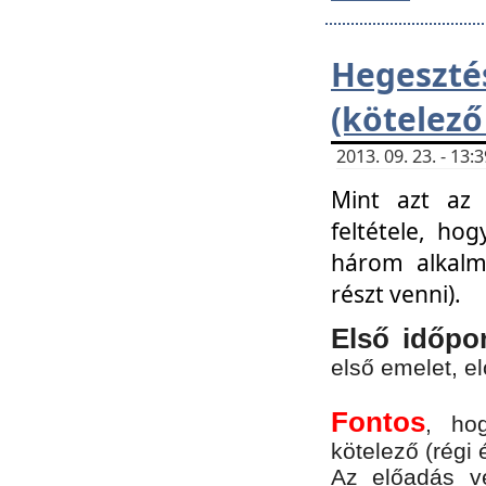
Hegesz
(kötelező
2013. 09. 23. - 13
Mint azt az 
feltétele, ho
három alkalm
részt venni).
Első időpo
első emelet, e
Fontos
, ho
kötelező (régi 
Az előadás vé