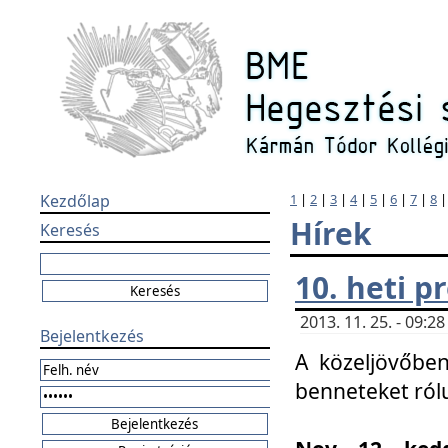
Kezdőlap
1
|
2
|
3
|
4
|
5
|
6
|
7
|
8
Hírek
Keresés
10. heti 
2013. 11. 25. - 09:
Bejelentkezés
A közeljövőben
benneteket ról