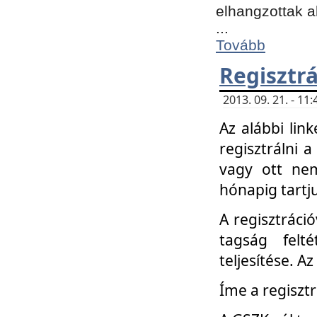
elhangzottak a
...
Tovább
Regisztrá
2013. 09. 21. - 1
Az alábbi lin
regisztrálni a
vagy ott nem
hónapig tartju
A regisztráció
tagság felt
teljesítése. A
Íme a regisztr