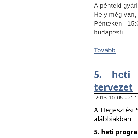
A pénteki gyár
Hely még van, 
Pénteken 15:
budapesti
...
Tovább
5. heti
tervezet
2013. 10. 06. - 21
A Hegesztési 
alábbiakban:
5. heti prog