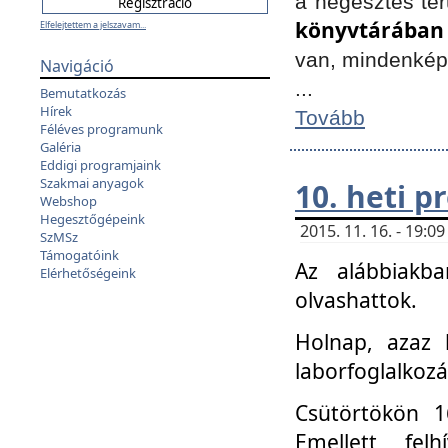
a hegesztés ter
könyvtárában
Elfelejtettem a jelszavam...
van, mindenké
Navigáció
...
Bemutatkozás
Hírek
Tovább
Féléves programunk
Galéria
Eddigi programjaink
Szakmai anyagok
10. heti 
Webshop
Hegesztőgépeink
2015. 11. 16. - 19:
SzMSz
Támogatóink
Az alábbiakb
Elérhetőségeink
olvashattok.
Holnap, azaz 
laborfoglalkozá
Csütörtökön 16
Emellett fe