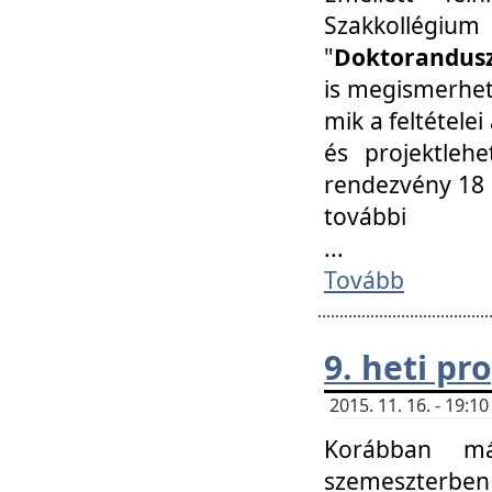
Szakkollégi
"
Doktorandusz
is megismerhet
mik a feltétele
és projektleh
rendezvény 18 
további
...
Tovább
9. heti p
2015. 11. 16. - 19:
Korábban má
szemeszterben