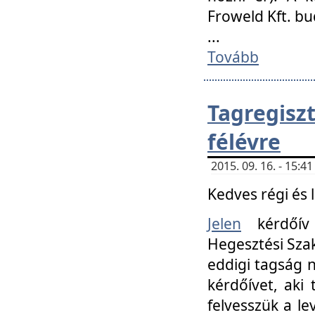
Froweld Kft. bu
...
Tovább
Tagregis
félévre
2015. 09. 16. - 15:
Kedves régi és 
Jelen
kérdőív 
Hegesztési Szak
eddigi tagság n
kérdőívet, aki
felvesszük a le