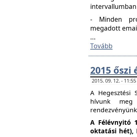
intervallumban
- Minden pro
megadott email 
...
Tovább
2015 őszi 
2015. 09. 12. - 11:
A Hegesztési S
hívunk meg 
rendezvényünk
A Félévnyitó 
oktatási hét)