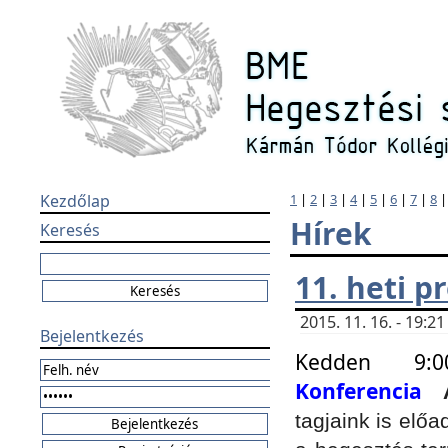
Kezdőlap
1
|
2
|
3
|
4
|
5
|
6
|
7
|
8
Hírek
Keresés
11. heti 
2015. 11. 16. - 19:
Bejelentkezés
Kedden 9:
Konferencia
tagjaink is elő