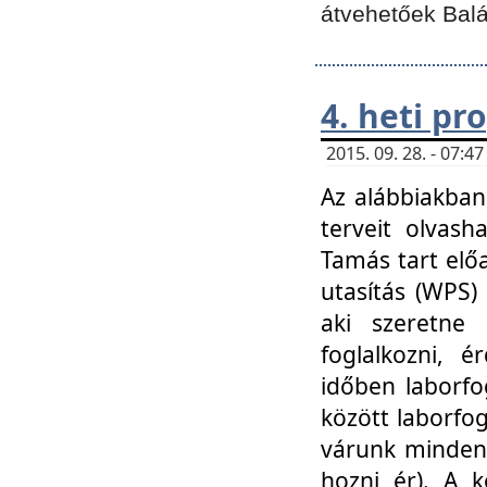
átvehetőek Balá
4. heti p
2015. 09. 28. - 07:
Az alábbiakban 
terveit olvash
Tamás tart elő
utasítás (WPS)
aki szeretne k
foglalkozni, 
időben laborfo
között laborfog
várunk mindenk
hozni ér). A 