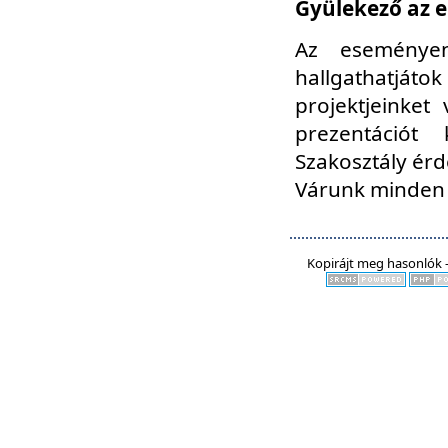
Gyülekező az e
Az eseményen
hallgathatjáto
projektjeinket
prezentációt
Szakosztály ér
Várunk minden 
Kopirájt meg hasonlók -