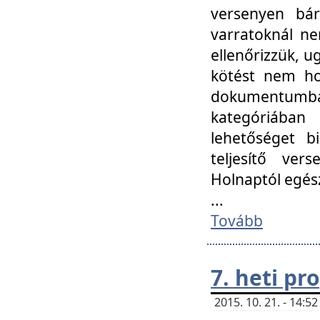
versenyen bár
varratoknál ne
ellenőrizzük, u
kötést nem hoz
dokumentumban 
kategóriába
lehetőséget bi
teljesítő ver
Holnaptól egés
...
Tovább
7. heti p
2015. 10. 21. - 14: