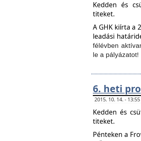
Kedden és csü
titeket.
A GHK kiírta a 
leadási határid
félévben aktíva
le a pályázatot!
6. heti p
2015. 10. 14. - 13:
Kedden és csüt
titeket.
Pénteken a Frow