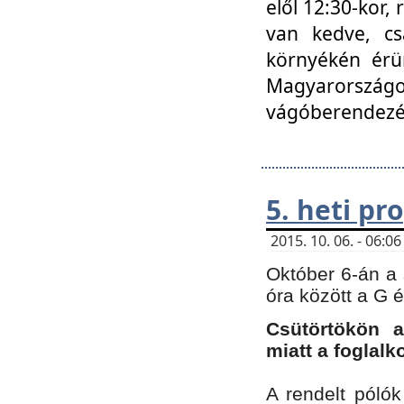
elől 12:30-kor,
van kedve, cs
környékén érün
Magyarországo
vágóberendezé
5. heti p
2015. 10. 06. - 06:
Október 6-án a 
óra között a G 
Csütörtökön a
miatt a foglal
A rendelt póló