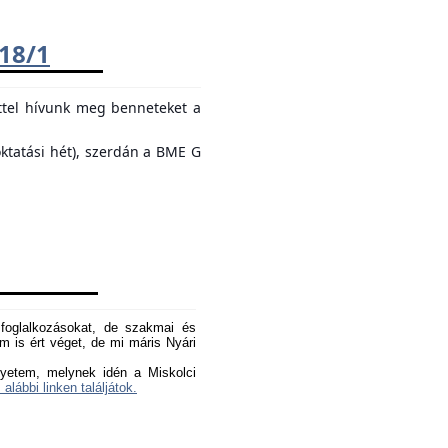
018/1
ttel hívunk meg benneteket a
oktatási hét), szerdán a BME G
oglalkozásokat, de szakmai és
 is ért véget, de mi máris Nyári
yetem, melynek idén a Miskolci
 alábbi linken találjátok.