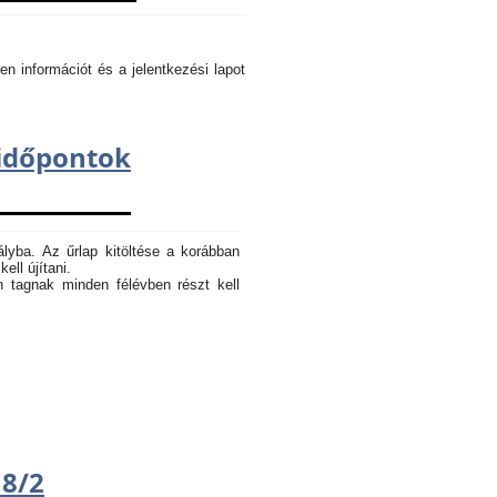
en információt és a jelentkezési lapot
dőpontok
ályba. Az űrlap kitöltése a korábban
ell újítani.
n tagnak minden félévben részt kell
18/2