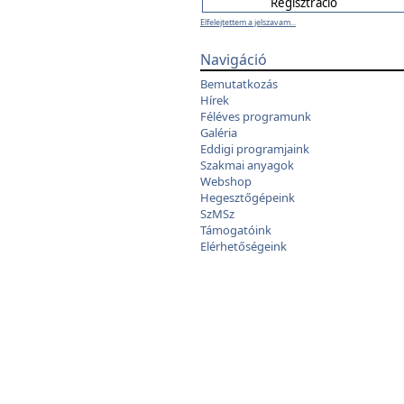
Elfelejtettem a jelszavam...
Navigáció
Bemutatkozás
Hírek
Féléves programunk
Galéria
Eddigi programjaink
Szakmai anyagok
Webshop
Hegesztőgépeink
SzMSz
Támogatóink
Elérhetőségeink