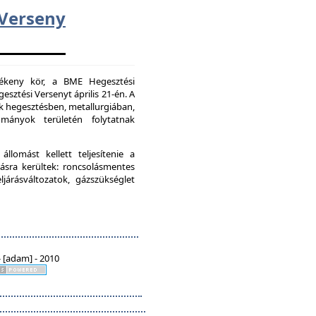
erseny
vékeny kör, a BME Hegesztési
esztési Versenyt április 21-én. A
k hegesztésben, metallurgiában,
mányok területén folytatnak
lomást kellett teljesítenie a
ásra kerültek: roncsolásmentes
járásváltozatok, gázszükséglet
 [adam] - 2010