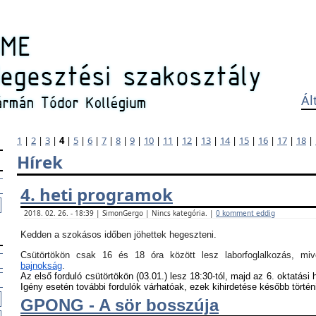
Ál
1
|
2
|
3
|
4
|
5
|
6
|
7
|
8
|
9
|
10
|
11
|
12
|
13
|
14
|
15
|
16
|
17
|
18
|
Hírek
4. heti programok
2018. 02. 26. - 18:39 | SimonGergo | Nincs kategória. |
0 komment eddig
Kedden a szokásos időben jöhettek hegeszteni.
Csütörtökön csak 16 és 18 óra között lesz laborfoglalkozás, m
bajnokság
.
Az első forduló csütörtökön (03.01.) lesz 18:30-tól, majd az 6. oktatási 
Igény esetén további fordulók várhatóak, ezek kihirdetése később történ
GPONG - A sör bosszúja