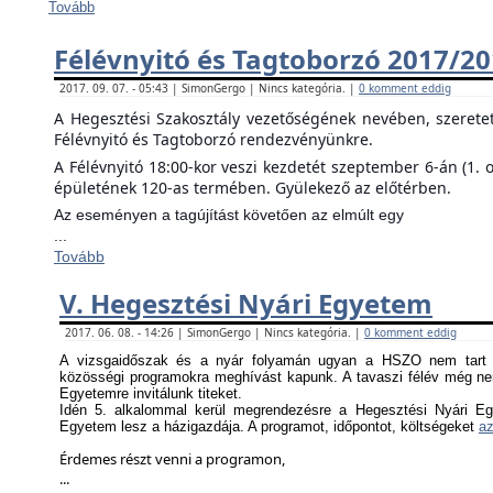
Tovább
Félévnyitó és Tagtoborzó 2017/2
2017. 09. 07. - 05:43 | SimonGergo | Nincs kategória. |
0 komment eddig
A Hegesztési Szakosztály vezetőségének nevében, szerete
Félévnyitó és Tagtoborzó rendezvényünkre.
A Félévnyitó 18:00-kor veszi kezdetét szeptember 6-án (1. 
épületének 120-as termében. Gyülekező az előtérben.
Az eseményen a tagújítást követően az elmúlt egy
...
Tovább
V. Hegesztési Nyári Egyetem
2017. 06. 08. - 14:26 | SimonGergo | Nincs kategória. |
0 komment eddig
A vizsgaidőszak és a nyár folyamán ugyan a HSZO nem tart f
közösségi programokra meghívást kapunk. A tavaszi félév még nem
Egyetemre invitálunk titeket.
Idén 5. alkalommal kerül megrendezésre a Hegesztési Nyári Eg
Egyetem lesz a házigazdája. A programot, időpontot, költségeket
az
Érdemes részt venni a programon,
...