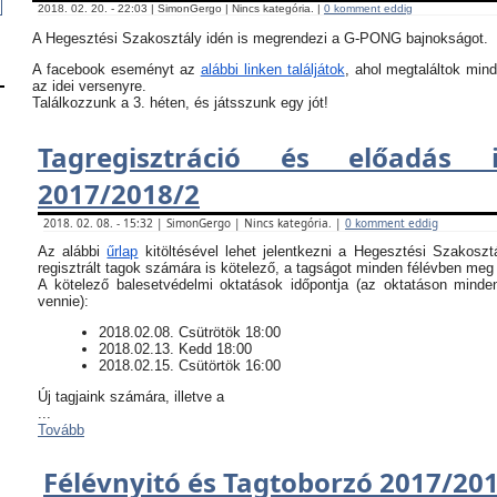
2018. 02. 20. - 22:03 | SimonGergo | Nincs kategória. |
0 komment eddig
A Hegesztési Szakosztály idén is megrendezi a G-PONG bajnokságot.
A facebook eseményt az
alábbi linken találjátok
, ahol megtaláltok mind
az idei versenyre.
Találkozzunk a 3. héten, és játsszunk egy jót!
Tagregisztráció és előadás i
2017/2018/2
2018. 02. 08. - 15:32 | SimonGergo | Nincs kategória. |
0 komment eddig
Az alábbi
űrlap
kitöltésével lehet jelentkezni a Hegesztési Szakoszt
regisztrált tagok számára is kötelező, a tagságot minden félévben meg k
​A kötelező balesetvédelmi oktatások időpontja (az oktatáson minde
vennie):
​2018.02.08. Csütrötök 18:00
2018.02.13. Kedd 18:00
2018.02.15. Csütörtök 16:00
Új tagjaink számára, illetve a
...
Tovább
Félévnyitó és Tagtoborzó 2017/20