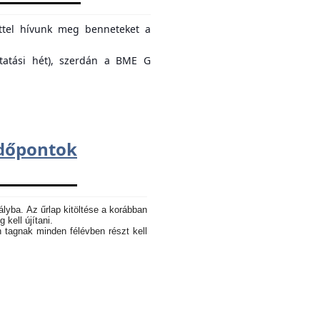
ettel hívunk meg benneteket a
ktatási hét), szerdán a BME G
dőpontok
ályba. Az űrlap kitöltése a korábban
 kell újítani.
n tagnak minden félévben részt kell