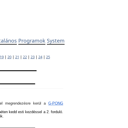
talános
Programok
System
19
|
20
|
21
|
22
|
23
|
24
|
25
ivel megrendezésre kerül a
G-PONG
héten kedd esti kezdéssel a 2. forduló.
ik.