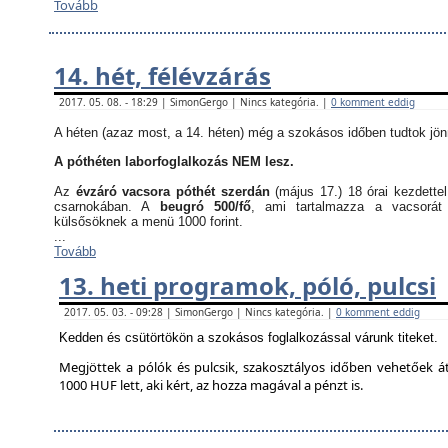
Tovább
14. hét, félévzárás
2017. 05. 08. - 18:29 | SimonGergo | Nincs kategória. |
0 komment eddig
A héten (azaz most, a 14. héten) még a szokásos időben tudtok jön
A póthéten laborfoglalkozás NEM lesz.
Az
évzáró vacsora póthét szerdán
(május 17.) 18 órai kezdette
csarnokában. A
beugró 500/fő
, ami tartalmazza a vacsorát
külsősöknek a menü 1000 forint.
...
Tovább
13. heti programok, póló, pulcsi
2017. 05. 03. - 09:28 | SimonGergo | Nincs kategória. |
0 komment eddig
Kedden és csütörtökön a szokásos foglalkozással várunk titeket.
Megjöttek a pólók és pulcsik, szakosztályos időben vehetőek á
1000 HUF lett, aki kért, az hozza magával a pénzt is.