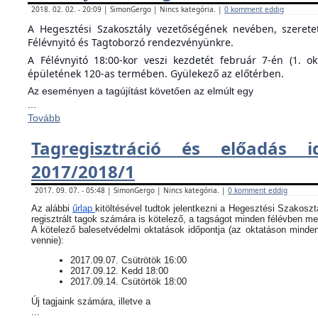
2018. 02. 02. - 20:09 | SimonGergo | Nincs kategória. |
0 komment eddig
A Hegesztési Szakosztály vezetőségének nevében, szeret
Félévnyitó és Tagtoborzó rendezvényünkre.
A Félévnyitó 18:00-kor veszi kezdetét február 7-én (1. o
épületének 120-as termében. Gyülekező az előtérben.
Az eseményen a tagújítást követően az elmúlt egy
...
Tovább
Tagregisztráció és előadás i
2017/2018/1
2017. 09. 07. - 05:48 | SimonGergo | Nincs kategória. |
0 komment eddig
Az alábbi
űrlap
kitöltésével tudtok jelentkezni a Hegesztési Szakoszt
regisztrált tagok számára is kötelező, a tagságot minden félévben meg
​A kötelező balesetvédelmi oktatások időpontja (az oktatáson minde
vennie):
​2017.09.07. Csütrötök 16:00
2017.09.12. Kedd 18:00
2017.09.14. Csütörtök 18:00
Új tagjaink számára, illetve a
...