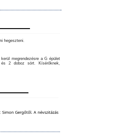
ni hegeszteni.
l kerül megrendezésre a G épület
 és 2 doboz sört. Kísérőknek,
t Simon Gergőtől. A névszitázás