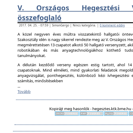
V. Országos Hegesztési V
összefoglaló
2017. 04. 25. - 07:59 | SimonGergo | Nincs kategória. |
0 komment eddig
A közel negyven éves múltra visszatekintő hallgatói önte
Szakosztály idén is nagy sikerrel rendezte meg az V. Országos Heg
megmérettetésen 13 csapatot alkotó 50 hallgató versenyzett, aki
robotikában és más anyagtechnológiákhoz köthető tudo
tanulmányokat.
A délután kezdődő verseny egészen estig tartott, ahol 14 ál
csapatoknak. Mind elméleti, mind gyakorlati feladatok megold
anyagvizsgálat, ponthegesztés, különböző kézi ívhegesztési el
számítás, minősítésekben
...
Tovább
Kopirájt meg hasonlók - hegesztes.ktk.bme.hu -