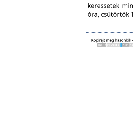
keressetek min
óra, csütörtök 
Kopirájt meg hasonlók -