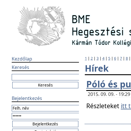
Kezdőlap
1
|
2
|
3
|
4
|
5
|
6
|
7
|
8
Hírek
Keresés
Póló és pu
2015. 09. 09. - 19:
Bejelentkezés
Részleteket
itt 