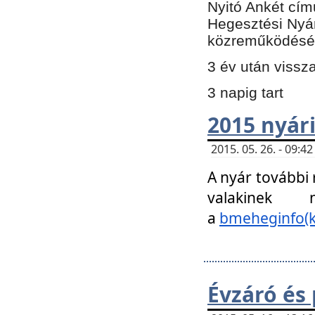
Nyitó Ankét cím
Hegesztési Nyá
közreműködésé
3 év után vissz
3 napig tart
2015 nyári
2015. 05. 26. - 09:
A nyár további
valakinek
a
bmeheginfo(k
Évzáró és