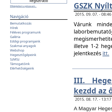
GSZK Nyíl
Elfelejtettem a jelszavam...
2015. 09. 07. - 08:
Navigáció
Várunk minde
Bemutatkozás
Hírek
laborbemutató
Féléves programunk
Galéria
megismerhetite
Eddigi programjaink
illetve 1-2 heg
Szakmai anyagok
Webshop
jelentkezés
itt.
Hegesztőgépeink
SzMSz
Támogatóink
Elérhetőségeink
III. Heg
kezdd az ő
2015. 08. 17. - 13:
A Magyar Hegesz