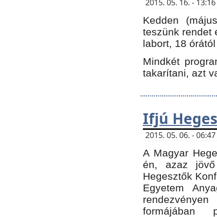
2015. 05. 16. - 13:
Kedden (május 
teszünk rendet 
labort, 18 órátó
Mindkét program
takarítani, azt 
Ifjú Hege
2015. 05. 06. - 06:
A Magyar Heges
én, azaz jövő
Hegesztők Konfe
Egyetem Anyag
rendezvén
formájában 