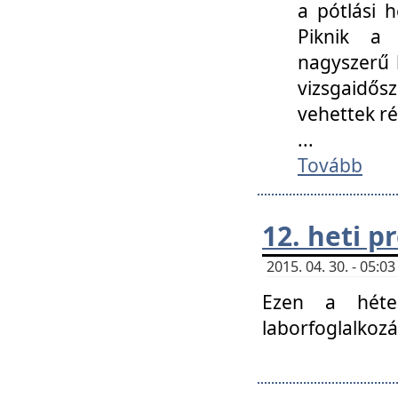
a pótlási h
Piknik a 
nagyszerű 
vizsgaidő
vehettek ré
...
Tovább
12. heti 
2015. 04. 30. - 05:
Ezen a héte
laborfoglalkozá