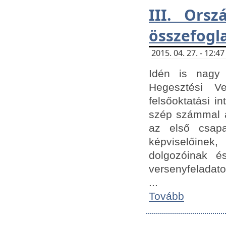
III. Orsz
összefogl
2015. 04. 27. - 12:
Idén is nagy 
Hegesztési Ve
felsőoktatási 
szép számmal a
az első csap
képviselőine
dolgozóinak é
versenyfeladato
...
Tovább