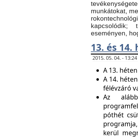
tevékenységet
munkátokat, me
rokontechnoló
kapcsolódik;
eseményen, hogy
13. és 14.
2015. 05. 04. - 13:
A 13. héten
A 14. héten
félévzáró v
Az alább
programfel
póthét csü
programja,
kerül meg