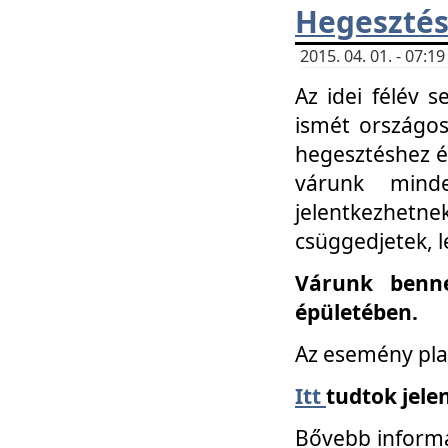
Hegesztés
2015. 04. 01. - 07:
Az idei félév 
ismét országos
hegesztéshez é
várunk mind
jelentkezhe
csüggedjetek, l
Várunk benne
épületében.
Az esemény pla
Itt
tudtok jele
Bővebb informá