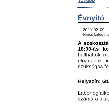
Évnyitó
    2020. 02. 09. - 19:30 | SimonGergo | 

    Nincs kategória
A szakosztá
18:00-ás ke
hallhattok ma
előadások id
szükséges fe
Helyszín: G
Laborfoglalk
számára akik