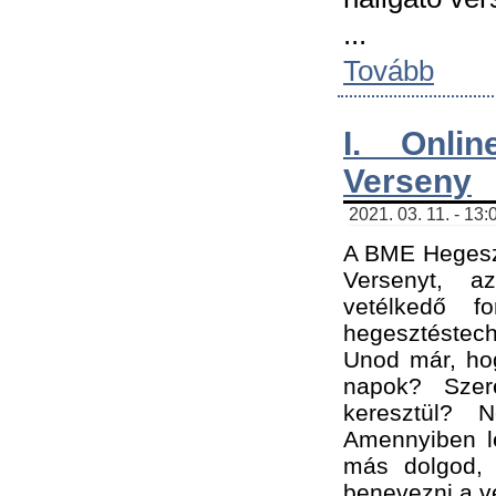
...
Tovább
I. Onli
Verseny
2021. 03. 11. - 13:
A BME Hegeszt
Versenyt, a
vetélkedő f
hegesztéstec
Unod már, hog
napok? Szer
keresztül? 
Amennyiben le
más dolgod,
benevezni a ve