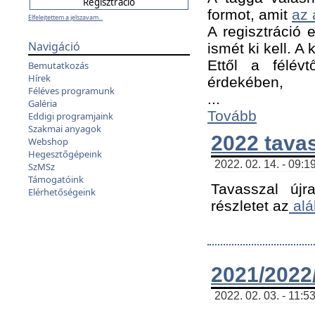
formot, amit
az 
Elfelejtettem a jelszavam...
A regisztráció e
Navigáció
ismét ki kell. A
Ettől a félév
Bemutatkozás
Hírek
érdekében,
Féléves programunk
...
Galéria
Tovább
Eddigi programjaink
Szakmai anyagok
2022 tava
Webshop
Hegesztőgépeink
2022. 02. 14. - 09:1
SzMSz
Támogatóink
Tavasszal újr
Elérhetőségeink
részletet az
alá
2021/2022/
2022. 02. 03. - 11:5