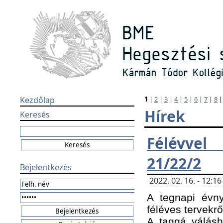
Kezdőlap
1
|
2
|
3
|
4
|
5
|
6
|
7
|
8
Hírek
Keresés
Félévvel
21/22/2
Bejelentkezés
2022. 02. 16. - 12:
A tegnapi évny
féléves tervekrő
A taggá válásho