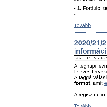
- 1. Forduló: 
-
...
Tovább
2020/21
informác
2021. 02. 19. - 16
A tegnapi évn
féléves tervek
A taggá válásh
formot
, amit
e
A regisztráció 
...
Tovább