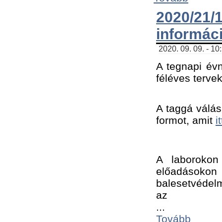
2020/21
informác
2020. 09. 09. - 10
A tegnapi évn
féléves tervek
A taggá válásh
formot, amit 
i
A laborokon 
előadásokon 
balesetvédelm
az ﻿
...
Tovább