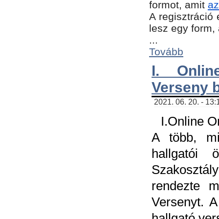
formot, amit
az
A regisztráció 
lesz egy form,
...
Tovább
I. Onli
Verseny 
2021. 06. 20. - 13
I.Online 
A több, mi
hallgatói
Szakosztál
rendezte m
Versenyt. A
hallgató ve