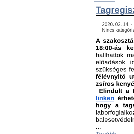
Tagregis
    2020. 02. 14. - 18:56 | SimonGergo | 

    Nincs kategória
A szakosztá
18:00-ás ke
hallhattok ma
előadások id
szükséges fe
félévnyitó u
zsíros kenyé
Elindult a 
linken
 érhet
hogy a tags
laborfogla
balesetvédel
...
Tovább