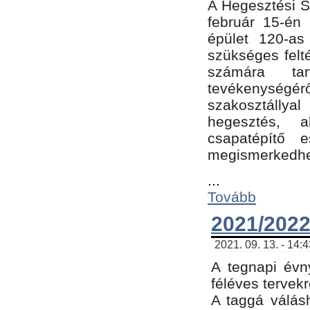
A Hegesztési Sz
február 15-én 
épület 120-a
szükséges felt
számára tar
tevékenységéről
szakosztálly
hegesztés, 
csapatépítő e
megismerkedhet
...
Tovább
2021/2022
2021. 09. 13. - 14:
A tegnapi évny
féléves tervekr
A taggá válásh