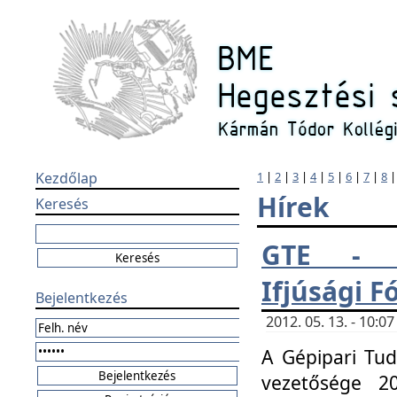
Kezdőlap
1
|
2
|
3
|
4
|
5
|
6
|
7
|
8
Hírek
Keresés
GTE - H
Ifjúsági 
Bejelentkezés
2012. 05. 13. - 10:
A Gépipari Tu
vezetősége 20