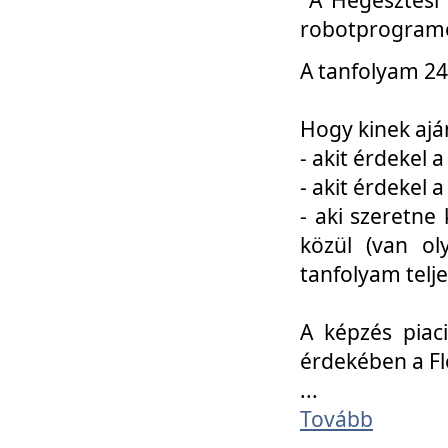
robotprogramo
A tanfolyam 24
Hogy kinek ajá
- akit érdekel 
- akit érdekel
- aki szeretne 
közül (van ol
tanfolyam telje
A képzés piac
érdekében a F
...
Tovább