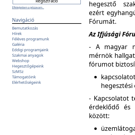
hegesztő sza
Elfelejtettem a jelszavam...
ezért egyhangú
Navigáció
Fórumát.
Bemutatkozás
Az Ifjúsági Fóru
Hírek
Féléves programunk
Galéria
- A magyar m
Eddigi programjaink
mérnök hallgat
Szakmai anyagok
Webshop
fórumot biztosí
Hegesztőgépeink
SzMSz
kapcsolat
Támogatóink
Elérhetőségeink
hegesztési 
- Kapcsolatot t
érdeklődő és 
között:
üzemlátoga