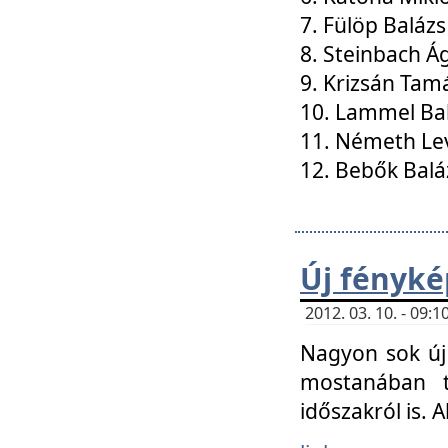
7. Fülöp Balázs
8. Steinbach Á
9. Krizsán Tam
10. Lammel Ba
11. Németh Le
12. Bebők Balá
Új fényké
2012. 03. 10. - 09
Nagyon sok új 
mostanában t
időszakról is. A