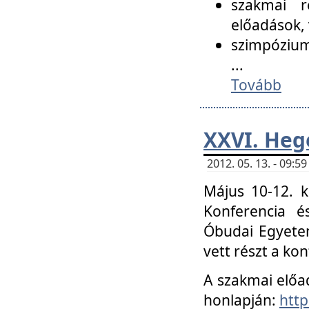
szakmai r
előadások, 
szimpózium
...
Tovább
XXVI. Heg
2012. 05. 13. - 09:
Május 10-12. k
Konferencia é
Óbudai Egyetem
vett részt a ko
A szakmai előa
honlapján:
http