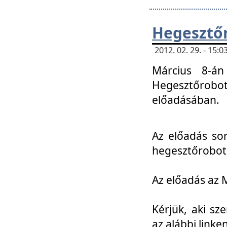
Hegesztőr
2012. 02. 29. - 15:
Március 8-án
Hegesztőrobo
előadásában.
Az előadás so
hegesztőroboto
Az előadás az 
Kérjük, aki sz
az alábbi linken