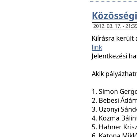
Közösségi
2012. 03. 17. - 21
Kiírásra kerül
link
Jelentkezési ha
Akik pályázhat
1. Simon Gerge
2. Bebesi Ádá
3. Uzonyi Sánd
4. Kozma Bálin
5. Hahner Kris
6. Katona Mikl