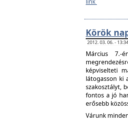
link
Körök na
2012. 03. 06. - 13
Március 7.-
megrendezésre
képviselteti 
látogasson ki 
szakosztályt, b
fontos a jó ha
erősebb közöss
Várunk mindenk