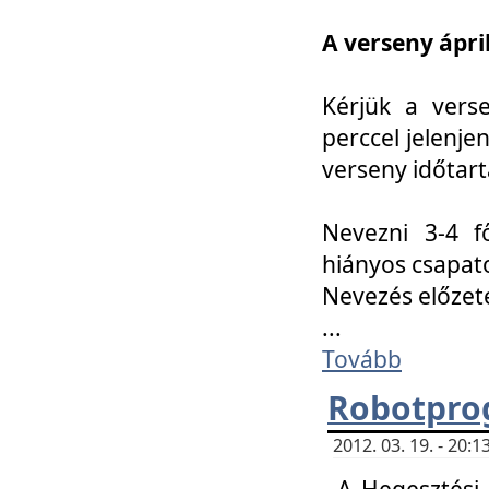
A verseny ápril
Kérjük a vers
perccel jelenje
verseny időtar
Nevezni 3-4 f
hiányos csapat
Nevezés előze
...
Tovább
Robotpro
2012. 03. 19. - 20:
A Hegesztési S