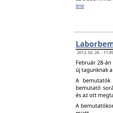
link
Laborbem
2012. 02. 26. - 11:
Február 28-án
új tagunknak a
A bemutatók 
bemutató sorá
és az ott megta
A bemutatókon 
miatt.