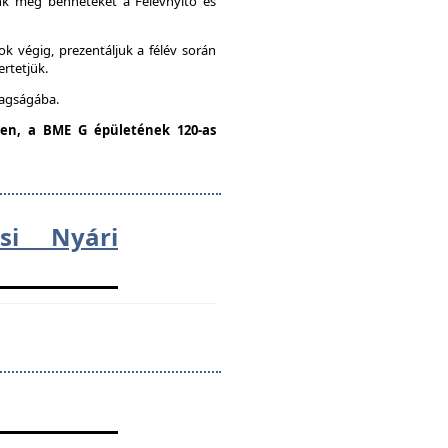
unk meg benneteket a Félévnyitó és
k végig, prezentáljuk a félév során
ertetjük.
tagságába.
dden, a BME G épületének 120-as
ési Nyári