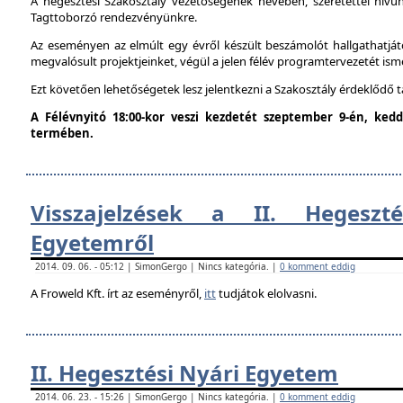
A hegesztési Szakosztály vezetőségének nevében, szeretettel hív
Tagttoborzó rendezvényünkre.
Az eseményen az elmúlt egy évről készült beszámolót hallgathatjáto
megvalósult projektjeinket, végül a jelen félév programtervezetét ism
Ezt követően lehetőségetek lesz jelentkezni a Szakosztály érdeklődő 
A Félévnyitó 18:00-kor veszi kezdetét szeptember 9-én, ke
termében.
Visszajelzések a II. Hegeszt
Egyetemről
2014. 09. 06. - 05:12 | SimonGergo | Nincs kategória. |
0 komment eddig
A Froweld Kft. írt az eseményről,
itt
tudjátok elolvasni.
II. Hegesztési Nyári Egyetem
2014. 06. 23. - 15:26 | SimonGergo | Nincs kategória. |
0 komment eddig