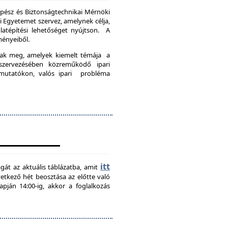
pész és Biztonságtechnikai Mérnöki
Egyetemet szervez, amelynek célja,
latépítési lehetőséget nyújtson. A
ményeiből.
nak meg, amelyek kiemelt témája a
szervezésében közreműködő ipari
emutatókon, valós ipari probléma
itt
agát az aktuális táblázatba, amit
övetkező hét beosztása az előtte való
pján 14:00-ig, akkor a foglalkozás