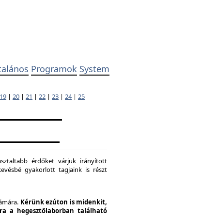
talános
Programok
System
19
|
20
|
21
|
22
|
23
|
24
|
25
ztaltabb érdőket várjuk irányított
evésbé gyakorlott tagjaink is részt
zámára.
Kérünk ezúton is midenkit,
pra a hegesztőlaborban található