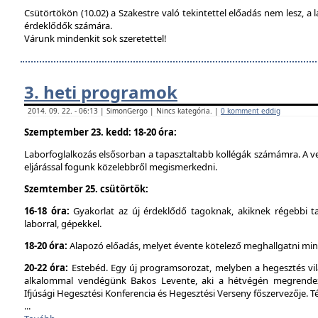
Csütörtökön (10.02) a Szakestre való tekintettel előadás nem lesz, a l
érdeklődők számára.
Várunk mindenkit sok szeretettel!
3. heti programok
2014. 09. 22. - 06:13 | SimonGergo | Nincs kategória. |
0 komment eddig
Szemptember 23. kedd: 18-20 óra:
Laborfoglalkozás elsősorban a tapasztaltabb kollégák számámra. A ve
eljárással fogunk közelebbről megismerkedni.
Szemtember 25. csütörtök:
16-18 óra:
Gyakorlat az új érdeklődő tagoknak, akiknek régebbi t
laborral, gépekkel.
18-20 óra:
Alapozó előadás, melyet évente kötelező meghallgatni min
20-22 óra:
Estebéd. Egy új programsorozat, melyben a hegesztés vilá
alkalommal vendégünk Bakos Levente, aki a hétvégén megrendez
Ifjúsági Hegesztési Konferencia és Hegesztési Verseny főszervezője. 
...