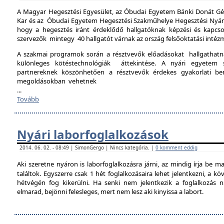
A Magyar Hegesztési Egyesület, az Óbudai Egyetem Bánki Donát Gé
Kar és az Óbudai Egyetem Hegesztési Szakműhelye Hegesztési Nyári 
hogy a hegesztés iránt érdeklődő hallgatóknak képzési és kapcso
szervezők mintegy 40 hallgatót várnak az ország felsőoktatási intéz
A szakmai programok során a résztvevők előadásokat hallgathat
különleges kötéstechnológiák áttekintése. A nyári egyetem 
partnereknek köszönhetően a résztvevők érdekes gyakorlati b
megoldásokban vehetnek
...
Tovább
Nyári laborfoglalkozások
2014. 06. 02. - 08:49 | SimonGergo | Nincs kategória. |
0 komment eddig
Aki szeretne nyáron is laborfoglalkozásra járni, az mindig írja be m
találtok. Egyszerre csak 1 hét foglalkozásaira lehet jelentkezni, a k
hétvégén fog kikerülni. Ha senki nem jelentkezik a foglalkozás na
elmarad, bejönni felesleges, mert nem lesz aki kinyissa a labort.