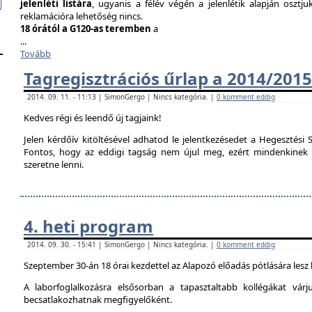
jelenléti listára
, ugyanis a félév végén a jelenlétik alapján osztju
reklamációra lehetőség nincs.
18 órától a G120-as teremben
a
...
Tovább
Tagregisztrációs űrlap a 2014/2015
2014. 09. 11. - 11:13 | SimonGergo | Nincs kategória. |
0 komment eddig
Kedves régi és leendő új tagjaink!
Jelen kérdőív kitöltésével adhatod le jelentkezésedet a Hegesztési S
Fontos, hogy az eddigi tagság nem újul meg, ezért mindenkinek ki 
szeretne lenni.
4. heti program
2014. 09. 30. - 15:41 | SimonGergo | Nincs kategória. |
0 komment eddig
Szeptember 30-án 18 órai kezdettel az Alapozó előadás pótlására lesz
A laborfoglalkozásra elsősorban a tapasztaltabb kollégákat vár
becsatlakozhatnak megfigyelőként.