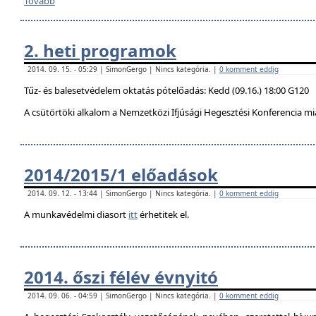
Tovább
2. heti programok
2014. 09. 15. - 05:29 | SimonGergo | Nincs kategória. |
0 komment eddig
Tűz- és balesetvédelem oktatás pótelőadás: Kedd (09.16.) 18:00 G120
A csütörtöki alkalom a Nemzetközi Ifjúsági Hegesztési Konferencia mi
2014/2015/1 előadások
2014. 09. 12. - 13:44 | SimonGergo | Nincs kategória. |
0 komment eddig
A munkavédelmi diasort
itt
érhetitek el.
2014. őszi félév évnyitó
2014. 09. 06. - 04:59 | SimonGergo | Nincs kategória. |
0 komment eddig