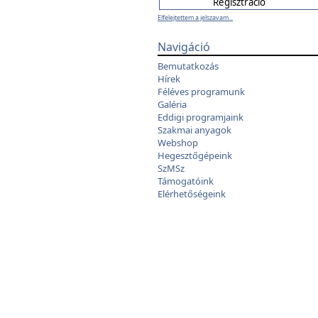
Elfelejtettem a jelszavam...
Navigáció
Bemutatkozás
Hírek
Féléves programunk
Galéria
Eddigi programjaink
Szakmai anyagok
Webshop
Hegesztőgépeink
SzMSz
Támogatóink
Elérhetőségeink