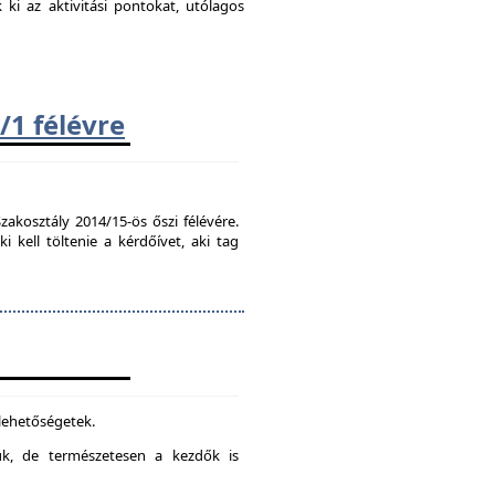
k ki az aktivitási pontokat, utólagos
/1 félévre
zakosztály 2014/15-ös őszi félévére.
kell töltenie a kérdőívet, aki tag
 lehetőségetek.
juk, de természetesen a kezdők is