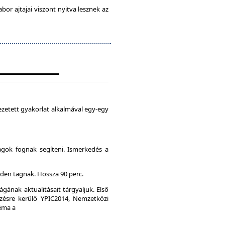
abor ajtajai viszont nyitva lesznek az
zetett gyakorlat alkalmával egy-egy
agok fognak segíteni. Ismerkedés a
den tagnak. Hossza 90 perc.
gának aktualitásait tárgyaljuk. Első
ésre kerülő YPIC2014, Nemzetközi
Téma a