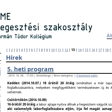
Ál
1
|
2
|
3
|
4
|
5
|
6
|
7
|
8
|
9
|
10
|
11
|
12
|
13
|
14
|
15
|
16
|
17
|
18
|
Hírek
5. heti program
2014. 10. 06. - 11:03 | SimonGergo | Nincs kategória. |
0 komment eddig
Kedden (2014.10.07.)
18 órától 20 óráig
ismételten a már tapas
foglalkozásainkra, melyeken megfigyelőként természetesen új és k
vehetnek.
Csütörtökön (2014.10.09)
16 órától 20 óráig
a labor ajtajai nyitva állnak a hegeszteni vágyók s
aki valamelyik laborfoglalkozásra eljön, írja fel magát azna