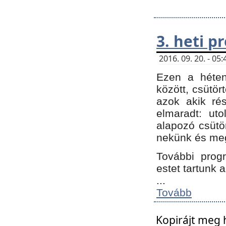
3. heti 
2016. 09. 20. - 0
Ezen a héte
között, csütör
azok akik ré
elmaradt: ut
alapozó csütör
nekünk és meg
További progr
estet tartunk 
...
Tovább
Kopirájt meg 