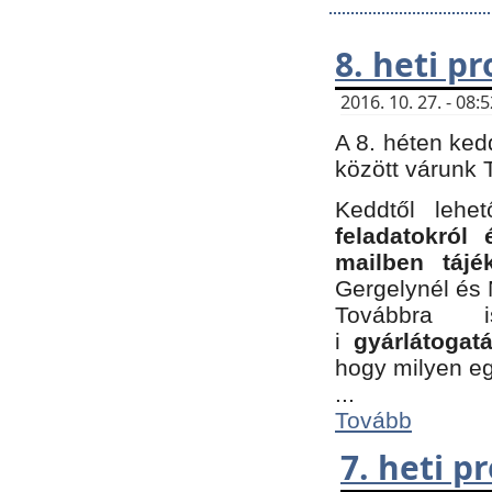
8. heti p
2016. 10. 27. - 08
A 8. héten ked
között várunk T
Keddtől leh
feladatokról
mailben tájé
Gergelynél és 
Továbbra 
i
gyárlátoga
hogy milyen e
...
Tovább
7. heti 