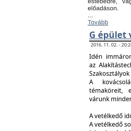
estebédre, va
előadáson.
...
Tovább
G épület 
2016. 11. 02. - 20
Idén immáro
az Alakításte
Szakosztályok
A kovácsolá
témaköreit, e
várunk minden
A vetélkedő id
A vetélkedő so