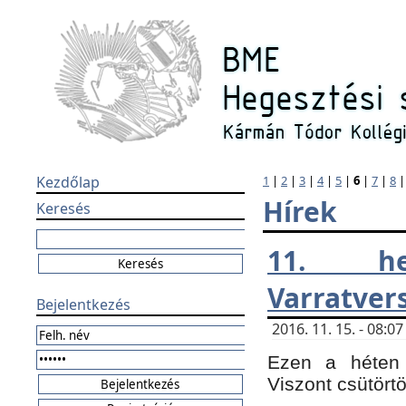
Kezdőlap
1
|
2
|
3
|
4
|
5
|
6
|
7
|
8
Hírek
Keresés
11. h
Varratver
Bejelentkezés
2016. 11. 15. - 08:
Ezen a héten 
Viszont csütört