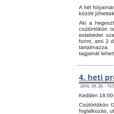
A hét folyamá
között jöhette
Aki a hegeszt
csütörtökön i
estebédet sze
forint, ami 2 
tartalmazza.
tagjainál lehet
4. heti 
2016. 09. 26. - 1
Kedden 18:00-t
Csütörtökön G
foglalkozás, ut