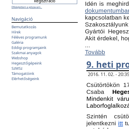
Idén is meghird
Elfelejtettem a jelszavam...
dokumentumba
kapcsolatban ke
Navigáció
Szakosztályunk 
Bemutatkozás
Gyártói Hegeszt
Hírek
Féléves programunk
Akit érdekel, h
Galéria
...
Eddigi programjaink
Tovább
Szakmai anyagok
Webshop
9. heti p
Hegesztőgépeink
SzMSz
Támogatóink
2016. 11. 02. - 20
Elérhetőségeink
Csütörtökön 17
Csaba
Hege
Mindenkit vár
Laborfoglalkoz
Szintén csüt
jelentkezni
itt
tu