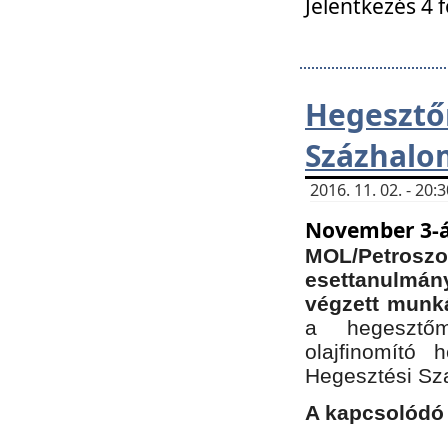
Jelentkezés 4 
Hegesz
Százhalo
2016. 11. 02. - 20
November 3-á
MOL/Petr
esettanulmá
végzett munká
a hegesztőm
olajfinomító 
Hegesztési Sz
A kapcsolódó