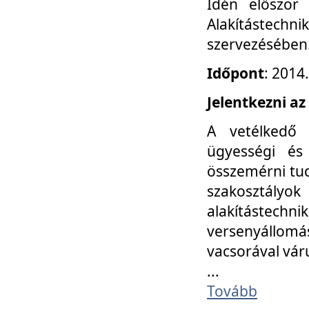
Idén először
Alakítástechni
szervezésében
Időpont
: 2014
Jelentkezni az
A vetélkedő 
ügyességi és
összemérni tud
szakosztályok 
alakítástec
versenyállom
vacsorával vár
...
Tovább