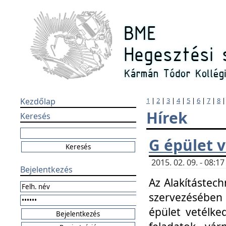
Kezdőlap
1
|
2
|
3
|
4
|
5
|
6
|
7
|
8
Hírek
Keresés
G épület 
2015. 02. 09. - 08:
Bejelentkezés
Az Alakítástech
szervezésében
épület vetélke