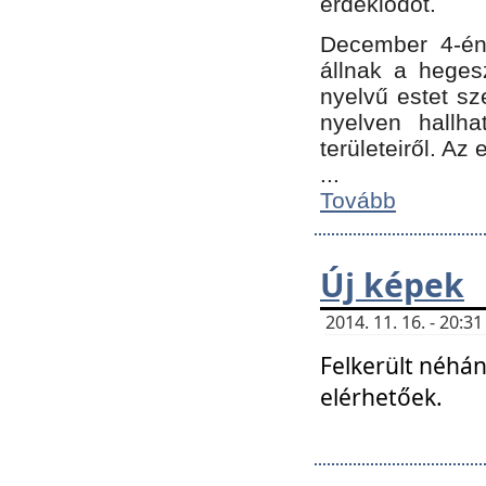
érdeklődőt.
December 4-én
állnak a hegesz
nyelvű estet sz
nyelven hallh
területeiről. A
...
Tovább
Új képek
2014. 11. 16. - 20:
Felkerült néhán
elérhetőek.