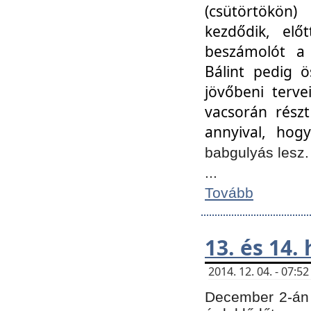
(csütörtökön
kezdődik, elő
beszámolót a 
Bálint pedig ö
jövőbeni terve
vacsorán részt
annyival, hogy
babgulyás lesz
...
Tovább
13. és 14.
2014. 12. 04. - 07:
December 2-án 