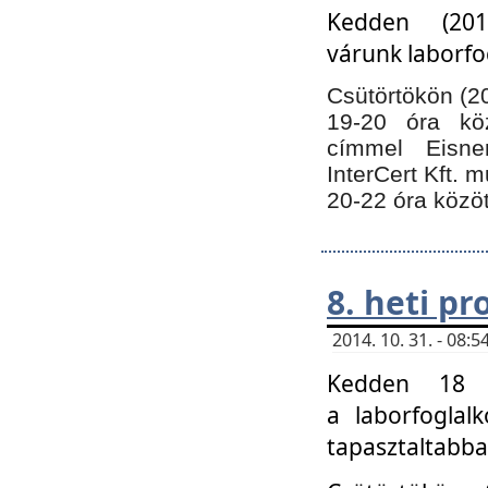
Kedden (201
várunk laborfo
Csütörtökön (20
19-20 óra kö
címmel Eisne
InterCert Kft. 
20-22 óra közöt
8. heti p
2014. 10. 31. - 08
Kedden 18 ó
a laborfoglal
tapasztaltabba