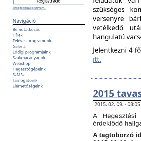
feladatok vá
szükséges kom
Elfelejtettem a jelszavam...
versenyre bár
Navigáció
vetélkedő ut
Bemutatkozás
Hírek
hangulatú vacso
Féléves programunk
Galéria
Jelentkezni 4 f
Eddigi programjaink
itt.
Szakmai anyagok
Webshop
Hegesztőgépeink
SzMSz
Támogatóink
Elérhetőségeink
2015 tavas
2015. 02. 09. - 08:
A Hegesztési 
érdeklődő hallg
A tagtoborzó i