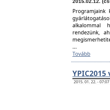
2015.02.12. (cs
Programjaink k
gyárlátogatáso
alkalommal h
rendezünk, ah
megismerhetite
...
Tovább
YPIC2015 
2015. 01. 22. - 07: