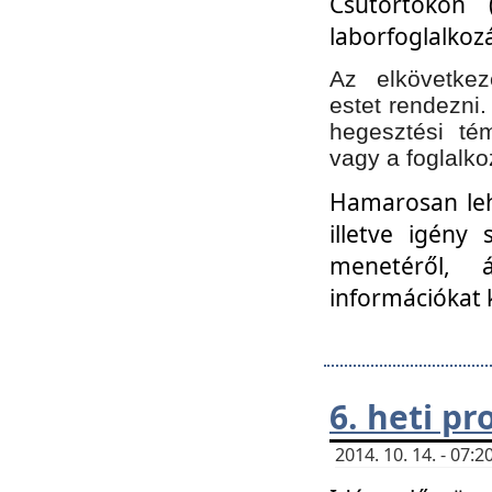
Csütörtökön 
laborfoglalkozá
Az elkövetke
estet rendezni
hegesztési té
vagy a foglalko
Hamarosan lehe
illetve igény
menetéről, á
információkat 
6. heti p
2014. 10. 14. - 07