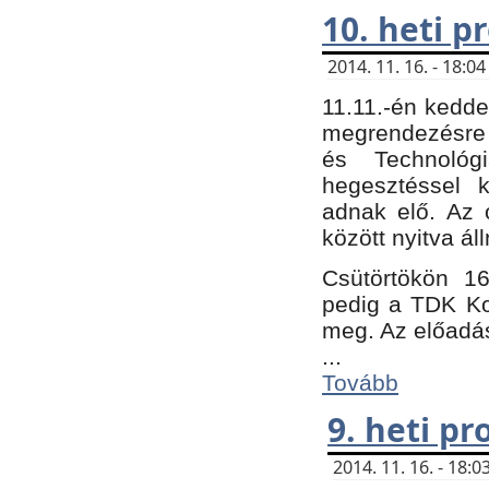
10. heti 
2014. 11. 16. - 18:
11.11.-én kedde
megrendezésre 
és Technológ
hegesztéssel k
adnak elő. Az o
között nyitva ál
Csütörtökön 16
pedig a TDK Kon
meg. Az előadá
...
Tovább
9. heti p
2014. 11. 16. - 18