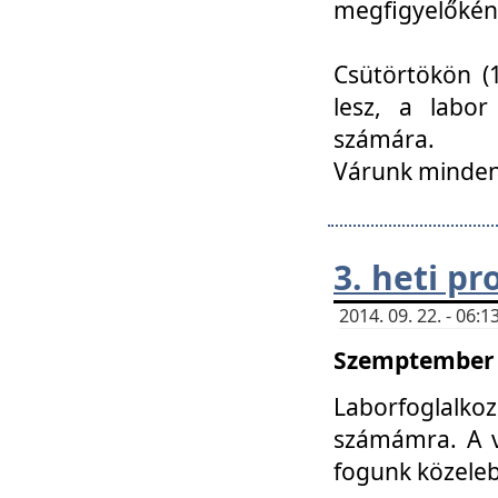
megfigyelőkén
Csütörtökön (1
lesz, a labor
számára.
Várunk mindenk
3. heti p
2014. 09. 22. - 06
Szemptember 2
Laborfoglalk
számámra. A ve
fogunk közele