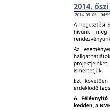
2014. őszi
2014. 09. 06. - 04
A hegesztési 
hívunk meg 
rendezvényünk
Az eseménye
hallgathatjáto
projektjeink
ismertetjük.
Ezt követően 
érdeklődő tag
A Félévnyitó
kedden, a BME