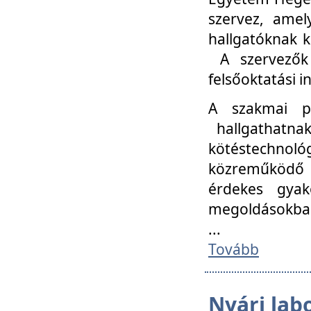
szervez, amel
hallgatóknak k
A szervezők
felsőoktatási 
A szakmai p
hallgathatna
kötéstechnológ
közreműködő i
érdekes gyak
megoldásokba
...
Tovább
Nyári lab