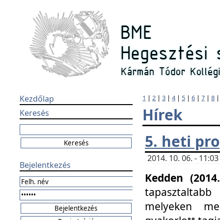
Kezdőlap
1
|
2
|
3
|
4
|
5
|
6
|
7
|
8
Hírek
Keresés
5. heti p
2014. 10. 06. - 11:
Bejelentkezés
Kedden (2014.
tapasztaltabb
melyeken meg