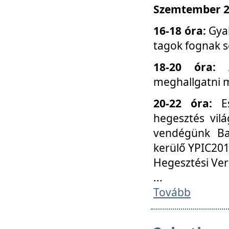
Szemtember 25
16-18 óra:
Gyak
tagok fognak s
18-20 óra:
meghallgatni m
20-22 óra:
Es
hegesztés vilá
vendégünk Ba
kerülő YPIC201
Hegesztési Ver
...
Tovább