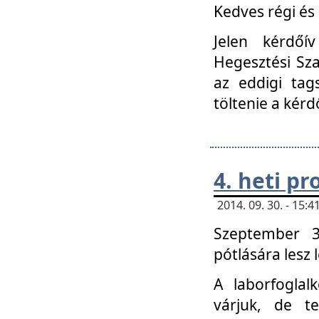
Kedves régi és 
Jelen kérdőí
Hegesztési Sza
az eddigi tag
töltenie a kérd
4. heti p
2014. 09. 30. - 15
Szeptember 3
pótlására lesz
A laborfoglal
várjuk, de t