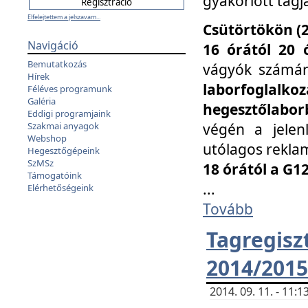
gyakorlott tagj
Elfelejtettem a jelszavam...
Csütörtökön (2
Navigáció
16 órától 20 
Bemutatkozás
vágyók számá
Hírek
laborfoglal
Féléves programunk
Galéria
hegesztőlaborb
Eddigi programjaink
végén a jelenl
Szakmai anyagok
Webshop
utólagos reklam
Hegesztőgépeink
SzMSz
18 órától a G1
Támogatóink
...
Elérhetőségeink
Tovább
Tagreg
2014/2015
2014. 09. 11. - 11