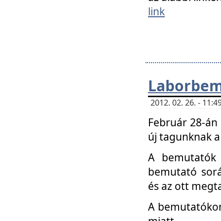
link
Laborbem
2012. 02. 26. - 11:
Február 28-án
új tagunknak a
A bemutatók 
bemutató sorá
és az ott megta
A bemutatókon 
miatt.