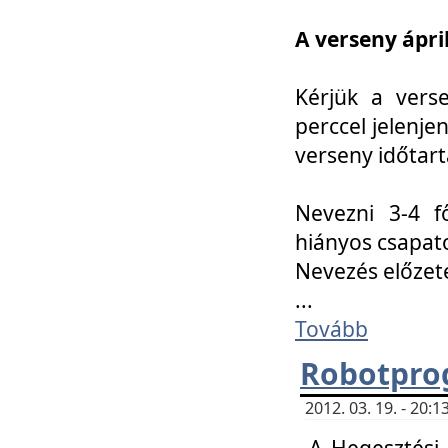
A verseny ápril
Kérjük a vers
perccel jelenje
verseny időtar
Nevezni 3-4 f
hiányos csapat
Nevezés előze
...
Tovább
Robotpro
2012. 03. 19. - 20:
A Hegesztési S