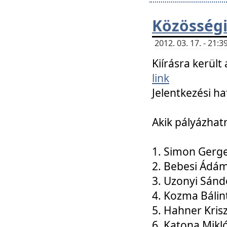
Közösségi
2012. 03. 17. - 21
Kiírásra kerül
link
Jelentkezési ha
Akik pályázhat
1. Simon Gerge
2. Bebesi Ádá
3. Uzonyi Sánd
4. Kozma Bálin
5. Hahner Kris
6. Katona Mikl