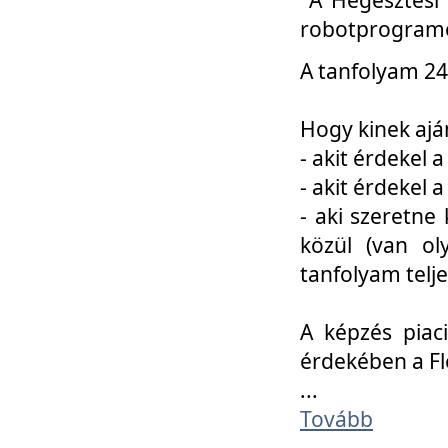
robotprogramo
A tanfolyam 24
Hogy kinek ajá
- akit érdekel 
- akit érdekel
- aki szeretne 
közül (van ol
tanfolyam telje
A képzés piac
érdekében a F
...
Tovább