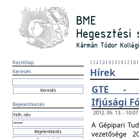
Kezdőlap
1
|
2
|
3
|
4
|
5
|
6
|
7
|
8
Hírek
Keresés
GTE - H
Ifjúsági 
Bejelentkezés
2012. 05. 13. - 10:
A Gépipari Tu
vezetősége 20