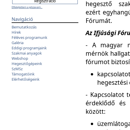
hegesztő sza
Elfelejtettem a jelszavam...
ezért egyhangú
Navigáció
Fórumát.
Bemutatkozás
Az Ifjúsági Fóru
Hírek
Féléves programunk
Galéria
- A magyar m
Eddigi programjaink
mérnök hallgat
Szakmai anyagok
Webshop
fórumot biztosí
Hegesztőgépeink
SzMSz
kapcsolat
Támogatóink
Elérhetőségeink
hegesztési 
- Kapcsolatot t
érdeklődő és 
között:
üzemlátoga