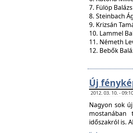
7. Fülöp Balázs
8. Steinbach Á
9. Krizsán Tam
10. Lammel Ba
11. Németh Le
12. Bebők Balá
Új fényké
2012. 03. 10. - 09
Nagyon sok új 
mostanában t
időszakról is. A