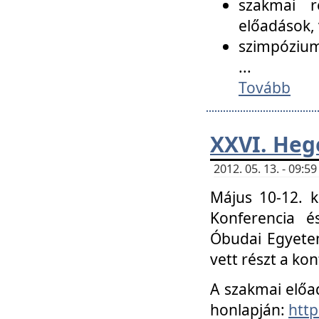
szakmai r
előadások, 
szimpózium
...
Tovább
XXVI. Heg
2012. 05. 13. - 09:
Május 10-12. k
Konferencia é
Óbudai Egyetem
vett részt a ko
A szakmai előa
honlapján:
http