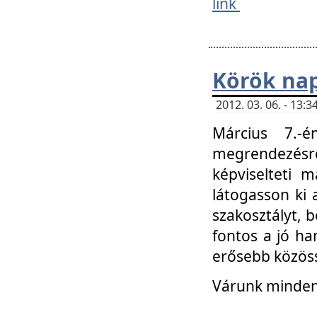
link
Körök na
2012. 03. 06. - 13
Március 7.-
megrendezésre
képviselteti 
látogasson ki 
szakosztályt, b
fontos a jó ha
erősebb közöss
Várunk mindenk