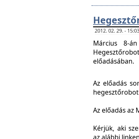
Hegesztőr
2012. 02. 29. - 15:
Március 8-án
Hegesztőrobo
előadásában.
Az előadás so
hegesztőroboto
Az előadás az 
Kérjük, aki sz
az alábbi linken