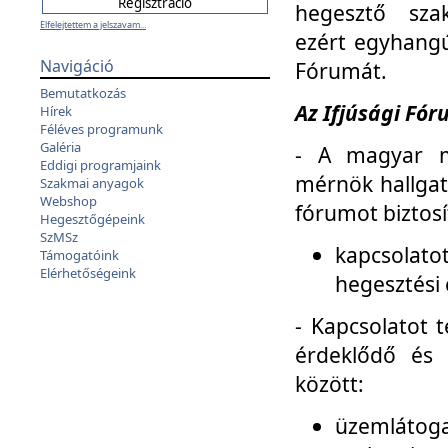
hegesztő sza
Elfelejtettem a jelszavam...
ezért egyhangú
Navigáció
Fórumát.
Bemutatkozás
Az Ifjúsági Fóru
Hírek
Féléves programunk
Galéria
- A magyar m
Eddigi programjaink
mérnök hallgat
Szakmai anyagok
Webshop
fórumot biztosí
Hegesztőgépeink
SzMSz
kapcsolat
Támogatóink
Elérhetőségeink
hegesztési 
- Kapcsolatot t
érdeklődő és 
között:
üzemlátoga