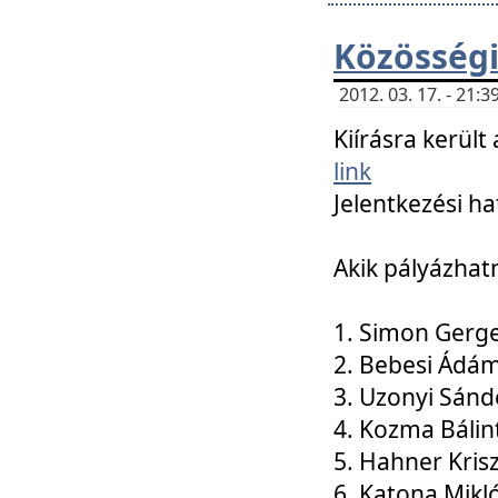
Közösségi
2012. 03. 17. - 21
Kiírásra kerül
link
Jelentkezési ha
Akik pályázhat
1. Simon Gerge
2. Bebesi Ádá
3. Uzonyi Sánd
4. Kozma Bálin
5. Hahner Kris
6. Katona Mikl