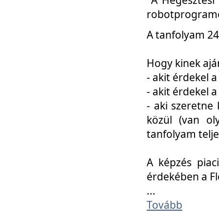
robotprogramo
A tanfolyam 24
Hogy kinek ajá
- akit érdekel 
- akit érdekel
- aki szeretne 
közül (van ol
tanfolyam telje
A képzés piac
érdekében a F
...
Tovább