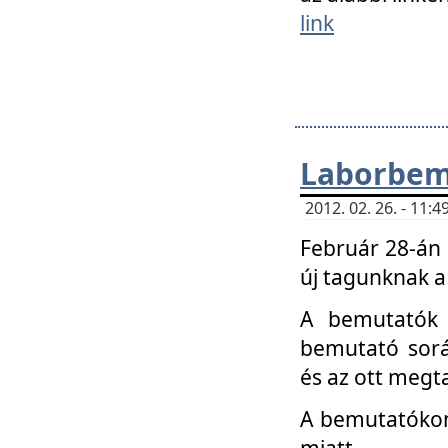
link
Laborbem
2012. 02. 26. - 11:
Február 28-án
új tagunknak a
A bemutatók 
bemutató sorá
és az ott megta
A bemutatókon 
miatt.