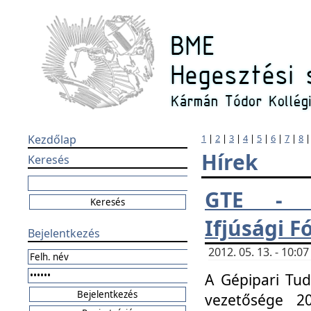
Kezdőlap
1
|
2
|
3
|
4
|
5
|
6
|
7
|
8
Hírek
Keresés
GTE - H
Ifjúsági 
Bejelentkezés
2012. 05. 13. - 10:
A Gépipari Tu
vezetősége 20