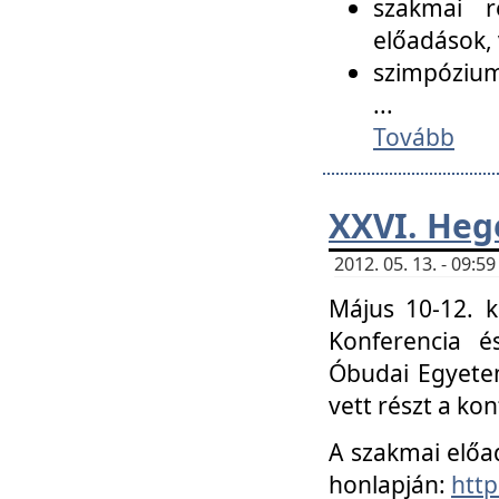
szakmai r
előadások, 
szimpózium
...
Tovább
XXVI. Heg
2012. 05. 13. - 09:
Május 10-12. k
Konferencia é
Óbudai Egyetem
vett részt a ko
A szakmai előa
honlapján:
http