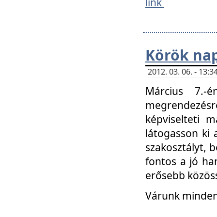
link
Körök na
2012. 03. 06. - 13
Március 7.-
megrendezésre
képviselteti 
látogasson ki 
szakosztályt, b
fontos a jó ha
erősebb közöss
Várunk mindenk