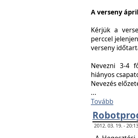
A verseny ápril
Kérjük a vers
perccel jelenje
verseny időtar
Nevezni 3-4 f
hiányos csapat
Nevezés előze
...
Tovább
Robotpro
2012. 03. 19. - 20:
A Hegesztési S