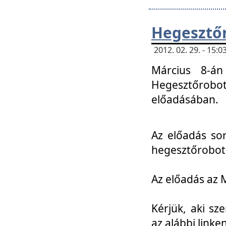
Hegesztőr
2012. 02. 29. - 15:
Március 8-án
Hegesztőrobo
előadásában.
Az előadás so
hegesztőroboto
Az előadás az 
Kérjük, aki sz
az alábbi linken