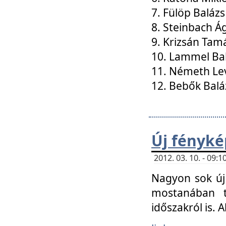
7. Fülöp Balázs
8. Steinbach Á
9. Krizsán Tam
10. Lammel Ba
11. Németh Le
12. Bebők Balá
Új fényké
2012. 03. 10. - 09
Nagyon sok új 
mostanában t
időszakról is. A