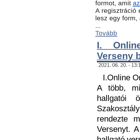
formot, amit
az
A regisztráció 
lesz egy form,
...
Tovább
I. Onli
Verseny 
2021. 06. 20. - 13
I.Online 
A több, mi
hallgatói
Szakosztál
rendezte m
Versenyt. A
hallgató ve