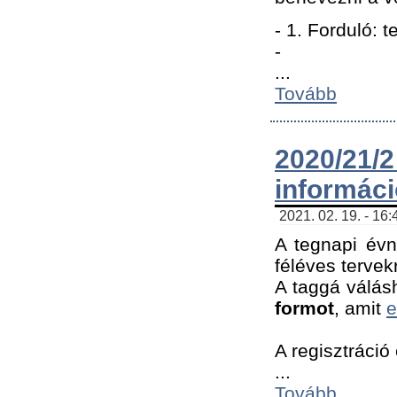
- 1. Forduló: 
-
...
Tovább
2020/21
informác
2021. 02. 19. - 16
A tegnapi évn
féléves tervek
A taggá válásh
formot
, amit
e
A regisztráció 
...
Tovább