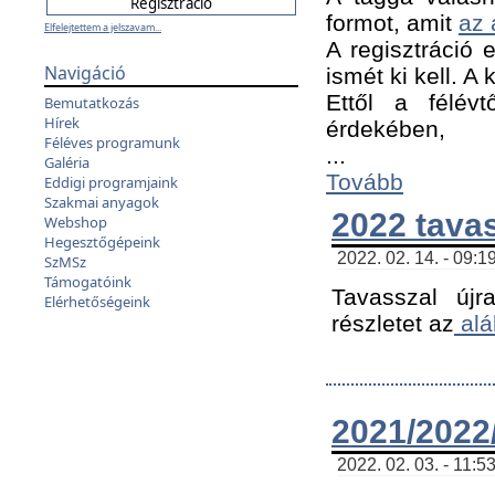
formot, amit
az 
Elfelejtettem a jelszavam...
A regisztráció e
Navigáció
ismét ki kell. A
Ettől a félév
Bemutatkozás
Hírek
érdekében,
Féléves programunk
...
Galéria
Tovább
Eddigi programjaink
Szakmai anyagok
2022 tava
Webshop
Hegesztőgépeink
2022. 02. 14. - 09:1
SzMSz
Támogatóink
Tavasszal újr
Elérhetőségeink
részletet az
alá
2021/2022/
2022. 02. 03. - 11:5