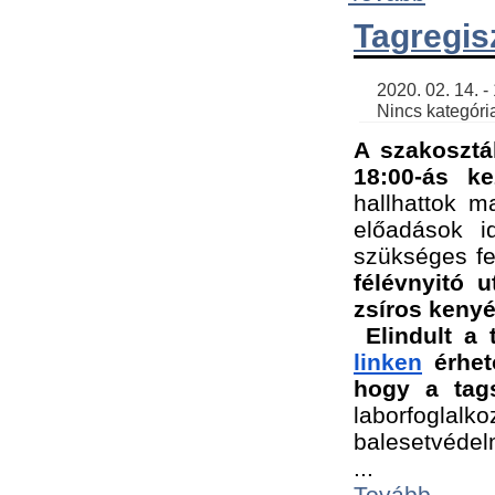
Tagregis
    2020. 02. 14. - 18:56 | SimonGergo | 

    Nincs kategória
A szakosztá
18:00-ás ke
hallhattok ma
előadások id
szükséges fe
félévnyitó u
zsíros kenyé
Elindult a 
linken
 érhet
hogy a tags
laborfogla
balesetvédel
...
Tovább