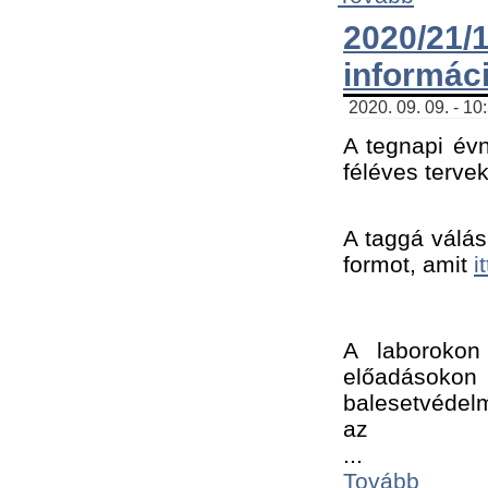
2020/21
informác
2020. 09. 09. - 10
A tegnapi évn
féléves tervek
A taggá válásh
formot, amit 
i
A laborokon 
előadásokon 
balesetvédelm
az ﻿
...
Tovább