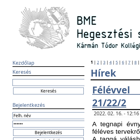
Kezdőlap
1
|
2
|
3
|
4
|
5
|
6
|
7
|
8
Hírek
Keresés
Félévvel
21/22/2
Bejelentkezés
2022. 02. 16. - 12:
A tegnapi évny
féléves tervekrő
A taggá válásho