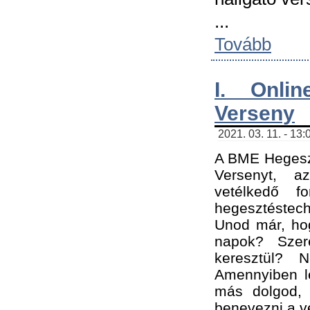
...
Tovább
I. Onli
Verseny
2021. 03. 11. - 13:
A BME Hegeszt
Versenyt, a
vetélkedő f
hegesztéstec
Unod már, hog
napok? Szer
keresztül? 
Amennyiben le
más dolgod,
benevezni a ve