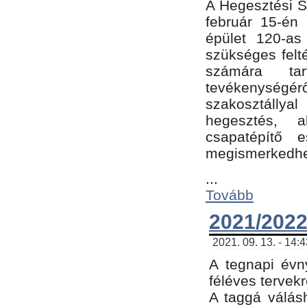
A Hegesztési Sz
február 15-én 
épület 120-a
szükséges felt
számára tar
tevékenységéről
szakosztálly
hegesztés, 
csapatépítő e
megismerkedhet
...
Tovább
2021/2022
2021. 09. 13. - 14:
A tegnapi évny
féléves tervekr
A taggá válásh