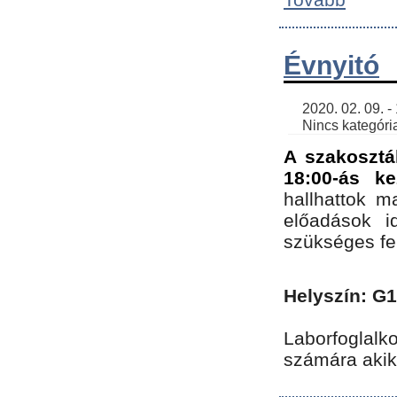
Évnyitó
    2020. 02. 09. - 19:30 | SimonGergo | 

    Nincs kategória
A szakosztá
18:00-ás ke
hallhattok ma
előadások id
szükséges fe
Helyszín: G
Laborfoglalk
számára akik