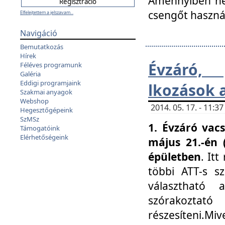
Amennyiben nem
csengőt haszná
Elfelejtettem a jelszavam...
Navigáció
Bemutatkozás
Hírek
Évzáró, 
Féléves programunk
Galéria
Eddigi programjaink
lkozások 
Szakmai anyagok
Webshop
2014. 05. 17. - 11:
Hegesztőgépeink
SzMSz
1. Évzáró vac
Támogatóink
Elérhetőségeink
május 21.-én 
épületben
. It
többi ATT-s sz
választható 
szórakoztató
részesíteni.Miv