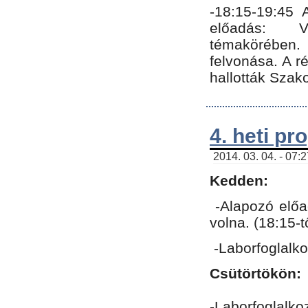
-18:15-19:45
előadás: Vo
témakörében.
felvonása. A 
hallották Szako
4. heti p
2014. 03. 04. - 07:
Kedden:
-Alapozó előa
volna. (18:15-
-Laborfoglalk
Csütörtökön:
-Laborfoglalko