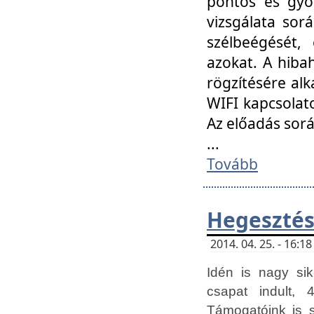
pontos és gyor
vizsgálata so
szélbeégését, 
azokat. A hibah
rögzítésére alk
WIFI kapcsolat
Az előadás sor
...
Tovább
Hegesztés
2014. 04. 25. - 16:
Idén is nagy sik
csapat indult, 
Támogatóink is 