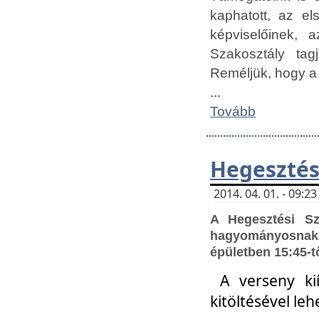
kaphatott, az e
képviselőinek,
Szakosztály tag
Reméljük, hogy a
...
Tovább
Hegesztés
2014. 04. 01. - 09:
A Hegesztési S
hagyományosnak 
épületben 15:45-t
A verseny ki
kitöltésével leh