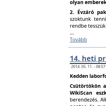
olyan embereke
2. Évzáró pa
szoktunk tenn
rendbe tesszü
...
Tovább
14. heti 
2014. 05. 11. - 08:
Kedden laborfo
Csütörtökön a
WikiScan eszk
berendezés. Al