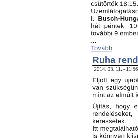
csütörtök 18:15
Üzemlátogatáso
I. Busch-Hung
hét péntek, 10
további 9 embe
...
Tovább
Ruha rend
2014. 03. 11. - 11:5
Eljött egy úja
van szükségünk
mint az elmúlt
Újítás, hogy e
rendelések
keressétek.
Itt megtalálhat
is könnyen kii