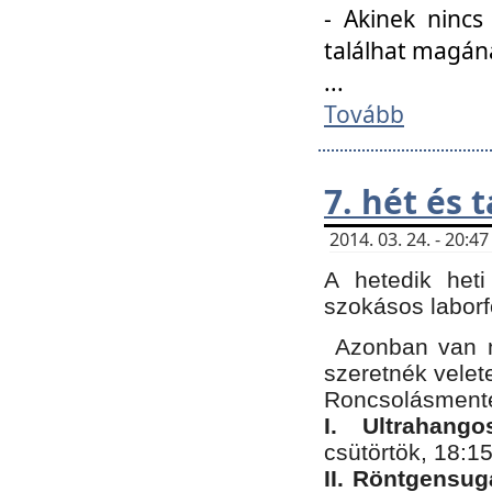
- Akinek nincs
találhat magán
...
Tovább
7. hét és 
2014. 03. 24. - 20:
A hetedik heti
szokásos labor
Azonban van n
szeretnék velet
Roncsolásmente
I. Ultrahang
csütörtök, 18:15
II. Röntgensug