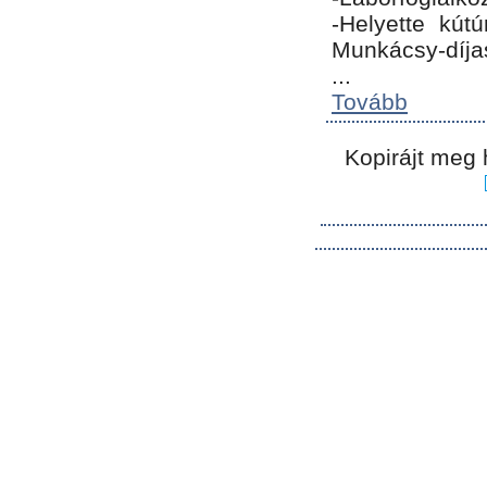
-Helyette kút
Munkácsy-díja
...
Tovább
Kopirájt meg 