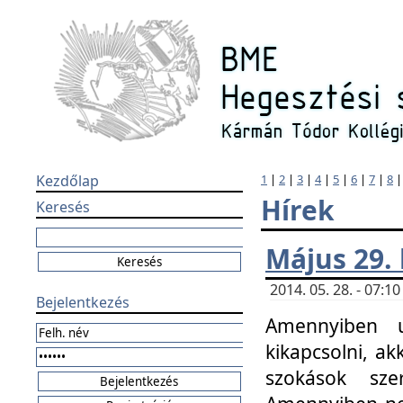
Kezdőlap
1
|
2
|
3
|
4
|
5
|
6
|
7
|
8
Hírek
Keresés
Május 29.
2014. 05. 28. - 07:
Bejelentkezés
Amennyiben u
kikapcsolni, ak
szokások sze