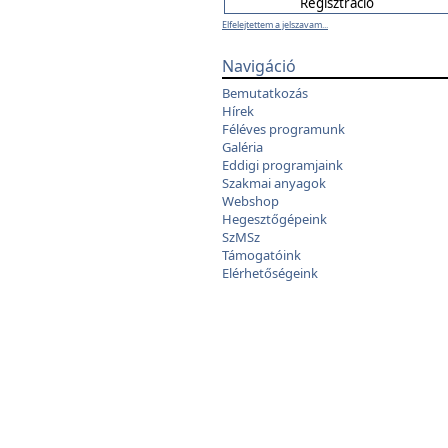
Elfelejtettem a jelszavam...
Navigáció
Bemutatkozás
Hírek
Féléves programunk
Galéria
Eddigi programjaink
Szakmai anyagok
Webshop
Hegesztőgépeink
SzMSz
Támogatóink
Elérhetőségeink