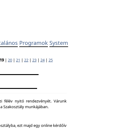
talános
Programok
System
19
|
20
|
21
|
22
|
23
|
24
|
25
zi félév nyitó rendezvényét. Várunk
ni a Szakosztály munkájában.
osztályba, ezt majd egy online kérdőív