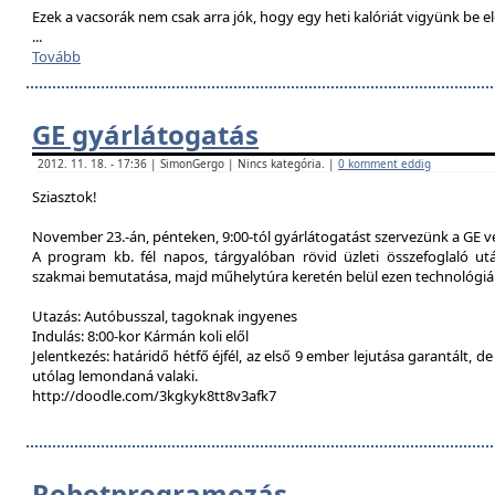
Ezek a vacsorák nem csak arra jók, hogy egy heti kalóriát vigyünk be e
...
Tovább
GE gyárlátogatás
2012. 11. 18. - 17:36 | SimonGergo | Nincs kategória. |
0 komment eddig
Sziasztok!
November 23.-án, pénteken, 9:00-tól gyárlátogatást szervezünk a GE 
A program kb. fél napos, tárgyalóban rövid üzleti összefoglaló u
szakmai bemutatása, majd műhelytúra keretén belül ezen technológiák
Utazás: Autóbusszal, tagoknak ingyenes
Indulás: 8:00-kor Kármán koli elől
Jelentkezés: határidő hétfő éjfél, az első 9 ember lejutása garantált, d
utólag lemondaná valaki.
http://doodle.com/3kgkyk8tt8v3afk7
Robotprogramozás