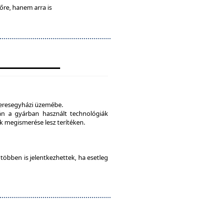
lőre, hanem arra is
veresegyházi üzemébe.
tán a gyárban használt technológiák
 megismerése lesz terítéken.
e többen is jelentkezhettek, ha esetleg