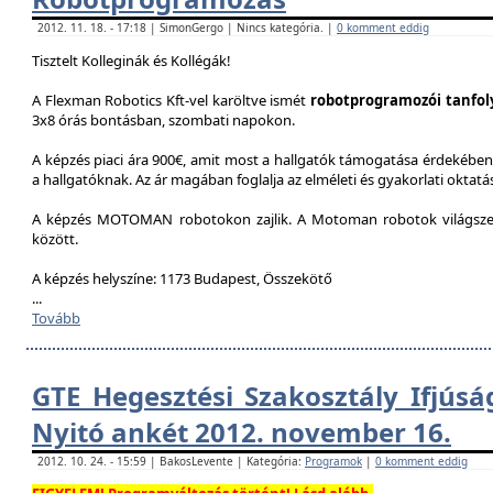
2012. 11. 18. - 17:18 | SimonGergo | Nincs kategória. |
0 komment eddig
Tisztelt Kolleginák és Kollégák!
A Flexman Robotics Kft-vel karöltve ismét
robotprogramozói tanfo
3x8 órás bontásban, szombati napokon.
A képzés piaci ára 900€, amit most a hallgatók támogatása érdekében 
a hallgatóknak. Az ár magában foglalja az elméleti és gyakorlati oktatást
A képzés MOTOMAN robotokon zajlik. A Motoman robotok világszer
között.
A képzés helyszíne: 1173 Budapest, Összekötő
...
Tovább
GTE Hegesztési Szakosztály Ifjúsá
Nyitó ankét 2012. november 16.
2012. 10. 24. - 15:59 | BakosLevente | Kategória:
Programok
|
0 komment eddig