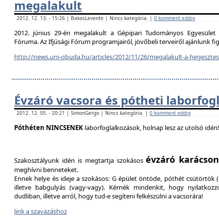
megalakult
2012. 12. 13. - 15:26 | BakosLevente | Nincs kategória. |
0 komment eddig
2012. június 29-én megalakult a Gépipari Tudományos Egyesület H
Fóruma. Az Ifjúsági Fórum programjairól, jövőbeli terveiről ajánlunk f
http://news.uni-obuda.hu/articles/2012/11/26/megalakult-a-hegesztesi
Évzáró vacsora és pótheti laborfog
2012. 12. 05. - 20:21 | SimonGergo | Nincs kategória. |
0 komment eddig
Póthéten NINCSENEK
laborfoglalkozások, holnap lesz az utolsó idén
évzáró karácson
Szakosztályunk idén is megtartja szokásos
meghívni benneteket.
Ennek helye és ideje a szokásos: G épület öntöde, póthét csütörtök (d
illetve babgulyás (vagy-vagy). Kérnék mindenkit, hogy nyilatkozz
dudliban, illetve arról, hogy tud-e segíteni felkészülni a vacsorára!
link a szavazáshoz