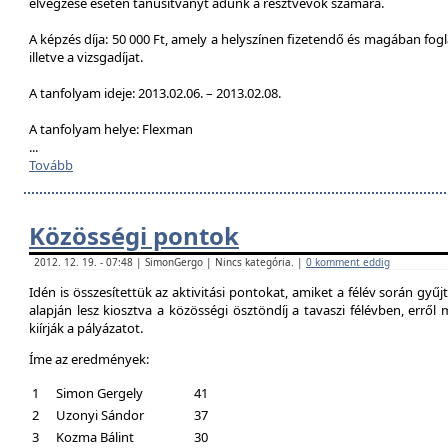
elvégzése esetén tanúsítványt adunk a résztvevők számára.
A képzés díja: 50 000 Ft, amely a helyszínen fizetendő és magában foglal
illetve a vizsgadíjat.
A tanfolyam ideje: 2013.02.06. – 2013.02.08.
A tanfolyam helye: Flexman
...
Tovább
Közösségi pontok
2012. 12. 19. - 07:48 | SimonGergo | Nincs kategória. |
0 komment eddig
Idén is összesítettük az aktivitási pontokat, amiket a félév során gyű
alapján lesz kiosztva a közösségi ösztöndíj a tavaszi félévben, erről
kiírják a pályázatot.
Íme az eredmények:
1
Simon Gergely
41
2
Uzonyi Sándor
37
3
Kozma Bálint
30