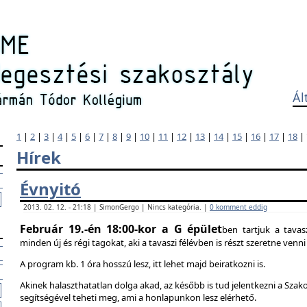
Ál
1
|
2
|
3
|
4
|
5
|
6
|
7
|
8
|
9
|
10
|
11
|
12
|
13
|
14
|
15
|
16
|
17
|
18
|
Hírek
Évnyitó
2013. 02. 12. - 21:18 | SimonGergo | Nincs kategória. |
0 komment eddig
Február 19.-én 18:00-kor a G épület
ben tartjuk a tavas
minden új és régi tagokat, aki a tavaszi félévben is részt szeretne ven
A program kb. 1 óra hosszú lesz, itt lehet majd beiratkozni is.
Akinek halaszthatatlan dolga akad, az később is tud jelentkezni a Szak
segítségével teheti meg, ami a honlapunkon lesz elérhető.