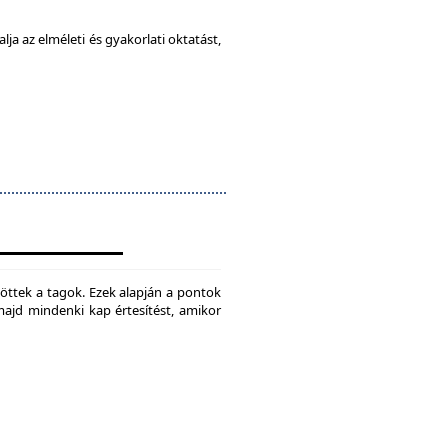
ja az elméleti és gyakorlati oktatást,
jtöttek a tagok. Ezek alapján a pontok
 majd mindenki kap értesítést, amikor