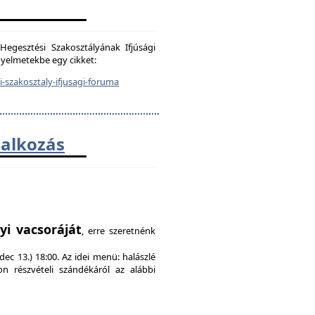
egesztési Szakosztályának Ifjúsági
igyelmetekbe egy cikket:
-szakosztaly-ifjusagi-foruma
lalkozás
!
yi vacsoráját
, erre szeretnénk
ec 13.) 18:00. Az idei menü: halászlé
on részvételi szándékáról az alábbi