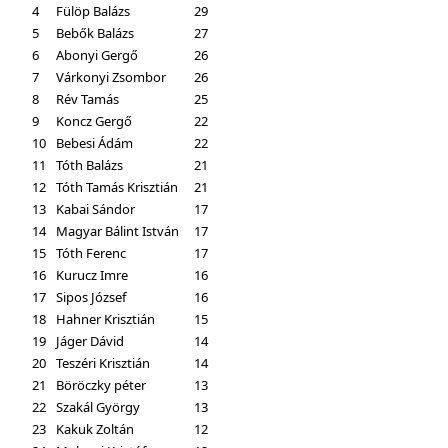
4
Fülöp Balázs
29
5
Bebők Balázs
27
6
Abonyi Gergő
26
7
Várkonyi Zsombor
26
8
Rév Tamás
25
9
Koncz Gergő
22
10
Bebesi Ádám
22
11
Tóth Balázs
21
12
Tóth Tamás Krisztián
21
13
Kabai Sándor
17
14
Magyar Bálint István
17
15
Tóth Ferenc
17
16
Kurucz Imre
16
17
Sipos József
16
18
Hahner Krisztián
15
19
Jáger Dávid
14
20
Teszéri Krisztián
14
21
Böröczky péter
13
22
Szakál György
13
23
Kakuk Zoltán
12