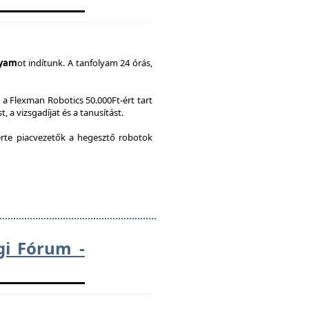
lyam
ot indítunk. A tanfolyam 24 órás,
a Flexman Robotics 50.000Ft-ért tart
, a vizsgadíjat és a tanusítást.
te piacvezetők a hegesztő robotok
gi Fórum -