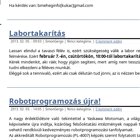
Ha kérdés van: bmeheginfo[kukac]gmail.com
Labortakarítás
2013. 02. 05. - 09:03 | SimonGergo | Nincs kategória. |
0 komment eddig
Lassan elindul a tavaszi félév is, ezért szükségesség válik a labor re
felmérése. Ezért
február 7.-én, csütörtökön, 10:00-tól labortakarí
Kérek mindenkit, aki ráér, hogy jöjjön segíteni, mert amíg nem tessz
tudni elkezdeni a féléves munkát.
Eléggé sok a tennivaló, ezért aki csak délután tud jönni, az is nézzen 
Robotprogramozás újra!
2013. 02. 03. - 14:05 | SimonGergo | Nincs kategória. |
0 komment eddig
A nagy érdeklődésre való tekintettel a Yaskawa Motoman, a vilá
képviselete újra indítja, kizárólag felsőoktatási intézmények nappal
vehető rendkívüli kedvezményes robotprogramozási tanfolyamait.
Az akkreditált Robotprogramozás (PL-4007) képzés szerint folytatott