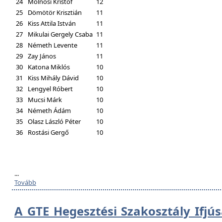
24
Molnosi Kristóf
12
25
Dömötör Krisztián
11
26
Kiss Attila István
11
27
Mikulai Gergely Csaba
11
28
Németh Levente
11
29
Zay János
11
30
Katona Miklós
10
31
Kiss Mihály Dávid
10
32
Lengyel Róbert
10
33
Mucsi Márk
10
34
Németh Ádám
10
35
Olasz László Péter
10
36
Rostási Gergő
10
...
Tovább
A GTE Hegesztési Szakosztály Ifjú