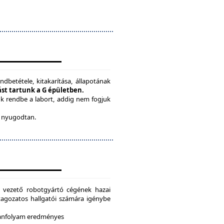
ndbetétele, kitakarítása, állapotának
tást tartunk a G épületben.
ük rendbe a labort, addig nem fogjuk
be nyugodtan.
g vezető robotgyártó cégének hazai
i tagozatos hallgatói számára igénybe
 tanfolyam eredményes