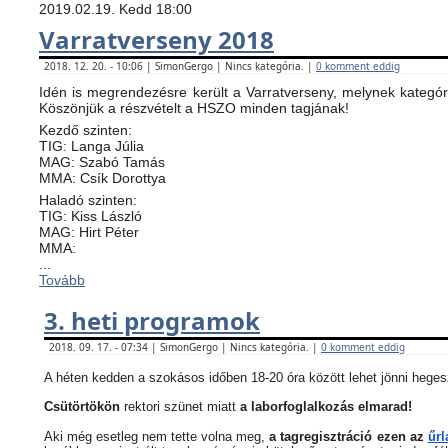
2019.02.19. Kedd 18:00
Varratverseny 2018
2018. 12. 20. - 10:06 | SimonGergo | Nincs kategória. |
0 komment eddig
Idén is megrendezésre került a Varratverseny, melynek kategóri
Köszönjük a részvételt a HSZO minden tagjának!
Kezdő szinten:
TIG: Langa Júlia
MAG: Szabó Tamás
MMA: Csík Dorottya
Haladó szinten:
TIG: Kiss László
MAG: Hirt Péter
MMA:
...
Tovább
3. heti programok
2018. 09. 17. - 07:34 | SimonGergo | Nincs kategória. |
0 komment eddig
A héten kedden a szokásos időben 18-20 óra között lehet jönni heges
Csütörtökön
rektori szünet miatt
a laborfoglalkozás elmarad!
Aki még esetleg nem tette volna meg,
a tagregisztráció ezen az
űrl