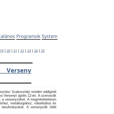
talános
Programok
System
19
|
20
|
21
|
22
|
23
|
24
|
25
 Verseny
esztési Szakosztály minden eddiginél
 Versenyt április 12-én. A szervezők
k a versenyzőket. A megmérettetésen
éshez, metallurgiához, robotikához és
k tanulmányokat. A versenyzők több