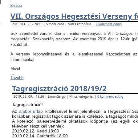
...
Tovább
VII. Országos Hegesztési Verseny f
2019. 03. 30. - 20:18 | SimonGergo | Nincs kategória. |
0 komment eddig
Sok szeretettel várunk idén is minden versenyzőt a VII. Országos 
Hegesztési Szakosztály szervez. Az esemény 2019 április 12-én (pé
kezdettel.
A verseny lebonyolításával és a jelentkezéssel kapcsolatban 
információkat.
Mivel
...
Tovább
Tagregisztráció 2018/19/2
2019. 02. 09. - 19:26 | SimonGergo | Nincs kategória. |
0 komment eddig
Tagregisztráció!
Az
alábbi űrlap
kitöltésével lehet jelentkezni a Hegesztési Sz
korábban regisztrált tagok számára is kötelező, a tagságot minde
​A kötelező balesetvédelmi oktatások időpontja (az egyik 
félévben részt kell vennie):
​2019.02.12. Kedd 18:00
2019.02.14. Csütörtök 18:00