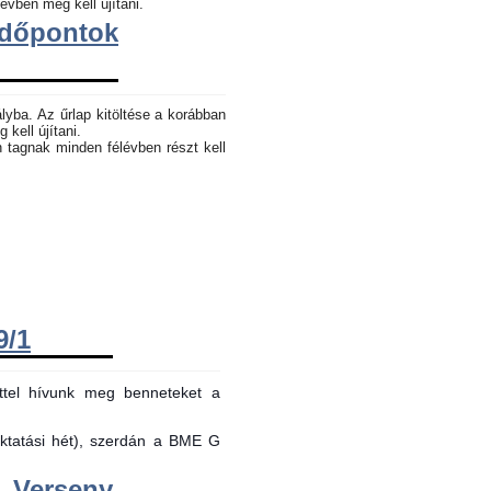
évben meg kell újítani.
dőpontok
lyba. Az űrlap kitöltése a korábban
 kell újítani.
n tagnak minden félévben részt kell
9/1
ttel hívunk meg benneteket a
oktatási hét), szerdán a BME G
Verseny