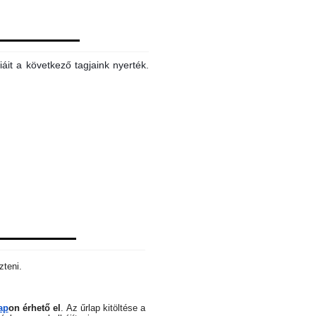
áit a következő tagjaink nyerték.
zteni.
ap
on érhető el
.
Az űrlap kitöltése a