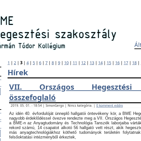
Ál
1
|
2
|
3
|
4
|
5
|
6
|
7
|
8
|
9
|
10
|
11
|
12
|
13
|
14
|
15
|
16
|
17
|
18
|
Hírek
VII. Országos Hegesztési
összefoglaló
2019. 05. 01. - 18:54 | SimonGergo | Nincs kategória. |
0 komment eddig
Az idén 40. évfordulóját ünneplő hallgatói öntevékeny kör, a BME Heg
nagyobb érdeklődéssel övezve rendezte meg a VII. Országos Hegesztési
a BME-n az Anyagtudomány és Technológia Tanszék laborjaiba vártá
rekord számú, 14 csapatot alkotó 56 hallgató vett részt, akik hegeszt
más anyagtechnológiákhoz köthető tudományok területén folytatna
felsőoktatási intézményből érkeztek,