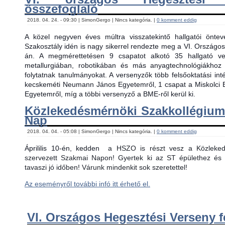
összefoglaló
2018. 04. 24. - 09:30 | SimonGergo | Nincs kategória. |
0 komment eddig
A közel negyven éves múltra visszatekintő hallgatói önt
Szakosztály idén is nagy sikerrel rendezte meg a VI. Országos
án. A megmérettetésen 9 csapatot alkotó 35 hallgató ver
metallurgiában, robotikában és más anyagtechnológiákhoz
folytatnak tanulmányokat. A versenyzők több felsőoktatási in
kecskeméti Neumann János Egyetemről, 1 csapat a Miskolci 
Egyetemről, míg a többi versenyző a BME-ről kerül ki.
Közlekedésmérnöki Szakkollégiu
Nap
2018. 04. 04. - 05:08 | SimonGergo | Nincs kategória. |
0 komment eddig
Áprililis 10-én, kedden
a HSZO is részt vesz a Közlekedé
szervezett Szakmai Napon! Gyertek ki az ST épülethez és 
tavaszi jó időben! Várunk mindenkit sok szeretettel!
Az eseményről további infó itt érhető el.
VI. Országos Hegesztési Verseny f