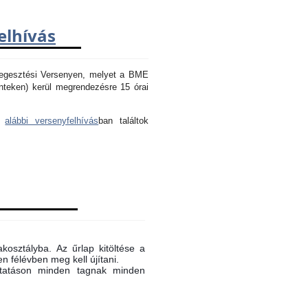
elhívás
Hegesztési Versenyen, melyet a BME
nteken) kerül megrendezésre 15 órai
az
alábbi versenyfelhívás
ban találtok
akosztályba. Az űrlap kitöltése a
n félévben meg kell újítani.
oktatáson minden tagnak minden