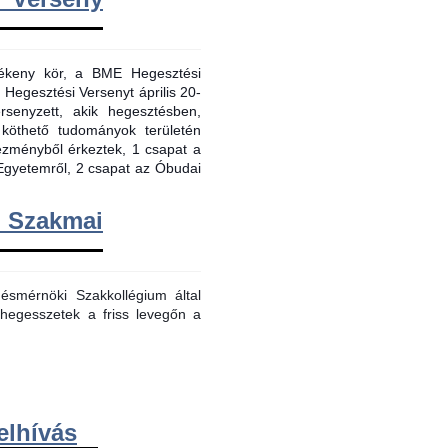
evékeny kör, a BME Hegesztési
 Hegesztési Versenyt április 20-
senyzett, akik hegesztésben,
 köthető tudományok területén
tézményből érkeztek, 1 csapat a
Egyetemről, 2 csapat az Óbudai
m Szakmai
smérnöki Szakkollégium által
hegesszetek a friss levegőn a
elhívás