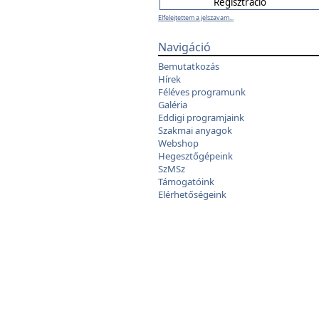
Elfelejtettem a jelszavam...
Navigáció
Bemutatkozás
Hírek
Féléves programunk
Galéria
Eddigi programjaink
Szakmai anyagok
Webshop
Hegesztőgépeink
SzMSz
Támogatóink
Elérhetőségeink