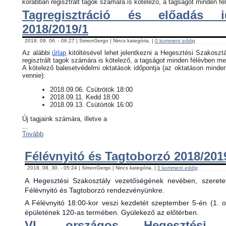
korábban regisztrált tagok számára is kötelező, a tagságot minden fél
Tagregisztráció és előadás i
2018/2019/1
2018. 09. 06. - 06:27 | SimonGergo | Nincs kategória. |
0 komment eddig
Az alábbi
űrlap
kitöltésével lehet jelentkezni a Hegesztési Szakosztá
regisztrált tagok számára is kötelező, a tagságot minden félévben meg
​A kötelező balesetvédelmi oktatások időpontja (az oktatáson minde
vennie):
​2018.09.06. Csütrötök 18:00
2018.09.11. Kedd 18:00
2018.09.13. Csütörtök 16:00
Új tagjaink számára, illetve a
...
Tovább
Félévnyitó és Tagtoborzó 2018/201
2018. 08. 30. - 05:24 | SimonGergo | Nincs kategória. |
0 komment eddig
A Hegesztési Szakosztály vezetőségének nevében, szerete
Félévnyitó és Tagtoborzó rendezvényünkre.
A Félévnyitó 18:00-kor veszi kezdetét szeptember 5-én (1. 
épületének 120-as termében. Gyülekező az előtérben.
VI. országos Hegesztési 