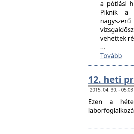
a pótlási h
Piknik a 
nagyszerű 
vizsgaidő
vehettek ré
...
Tovább
12. heti 
2015. 04. 30. - 05:
Ezen a héte
laborfoglalkozá