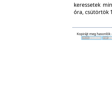
keressetek min
óra, csütörtök 
Kopirájt meg hasonlók -