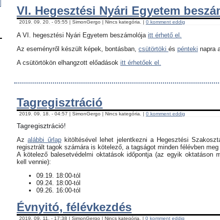
VI. Hegesztési Nyári Egyetem besz
2019. 09. 20. - 05:55 | SimonGergo | Nincs kategória. |
0 komment eddig
A VI. hegesztési Nyári Egyetem beszámolója
itt érhető el.
Az eseményről készült képek, bontásban,
csütörtöki
és
pénteki
napra a
A csütörtökön elhangzott előadások
itt érhetőek el.
Tagregisztráció
2019. 09. 18. - 04:57 | SimonGergo | Nincs kategória. |
0 komment eddig
Tagregisztráció!
Az
alábbi űrlap
kitöltésével lehet jelentkezni a Hegesztési Szakoszt
regisztrált tagok számára is kötelező, a tagságot minden félévben meg k
​A kötelező balesetvédelmi oktatások időpontja (az egyik oktatáson 
kell vennie):
09.19. 18:00-tól
09.24. 18:00-tól
09.26. 16:00-tól
Évnyitó, félévkezdés
2019. 09. 11. - 17:38 | SimonGergo | Nincs kategória. |
0 komment eddig