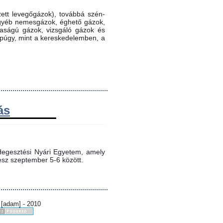
ett levegőgázok), továbbá szén-
 egyéb nemesgázok, éghető gázok,
ztaságú gázok, vizsgáló gázok és
ppúgy, mint a kereskedelemben, a
ás
egesztési Nyári Egyetem, amely 
sz szeptember 5-6 között.
 [adam] - 2010