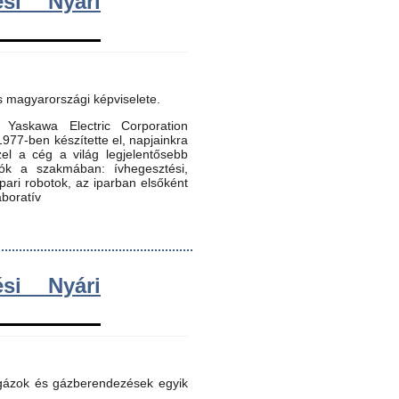
si Nyári
s magyarországi képviselete.
Yaskawa Electric Corporation
 1977-ben készítette el, napjainkra
zel a cég a világ legjelentősebb
dók a szakmában: ívhegesztési,
 ipari robotok, az iparban elsőként
aboratív
si Nyári
 gázok és gázberendezések egyik