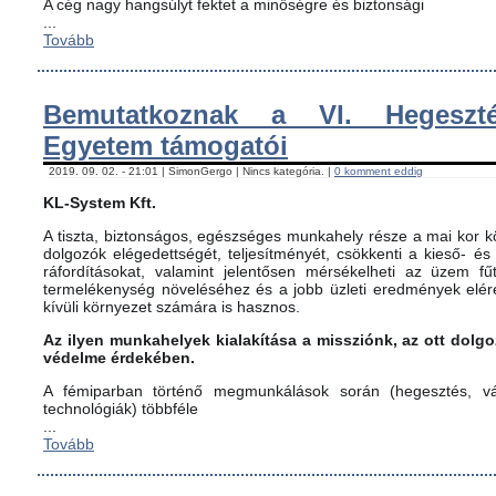
A cég nagy hangsúlyt fektet a minőségre és biztonsági
...
Tovább
Bemutatkoznak a VI. Hegeszté
Egyetem támogatói
2019. 09. 02. - 21:01 | SimonGergo | Nincs kategória. |
0 komment eddig
KL-System Kft.
A tiszta, biztonságos, egészséges munkahely része a mai kor kö
dolgozók elégedettségét, teljesítményét, csökkenti a kieső- és
ráfordításokat, valamint jelentősen mérsékelheti az üzem fűt
termelékenység növeléséhez és a jobb üzleti eredmények elér
kívüli környezet számára is hasznos.
Az ilyen munkahelyek kialakítása a missziónk, az ott dol
védelme érdekében.
A fémiparban történő megmunkálások során (hegesztés, vág
technológiák) többféle
...
Tovább