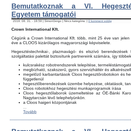
Bemutatkoznak a VI. Hegeszté
Egyetem támogatói
2019. 08. 31. - 18:59 | SimonGergo | Nincs kategória. |
0 komment eddig
Crown International Kft.
Cégünk a Crown International Kft. több, mint 25 éve van jelen 
éve a CLOOS kizárólagos magyarországi képviselete.
Hegesztéstechnikai-, plazmavágó- és elszívó berendezések f
szolgáltatási palettát biztosítunk partnereink számára, így többe
kulcsrakész robotrendszerek telepítése, termeléstámogat
megbízható, szakszerű, gyors szervizháttér és alkatrészel
megelőző karbantartások Cloos hegesztőrobotokon és h
függetlenül
hegesztőberendezések üzembe helyezése, oktatások, ta
Cloos robotokhoz hegesztési munkaprogramok írása
Cloos hegesztőlaborok üzemeltetése az ÓE-Bánki Karon
Nagytarcsán lévő telephelyünkön.
a Cloos haigeri központjának
...
Tovább