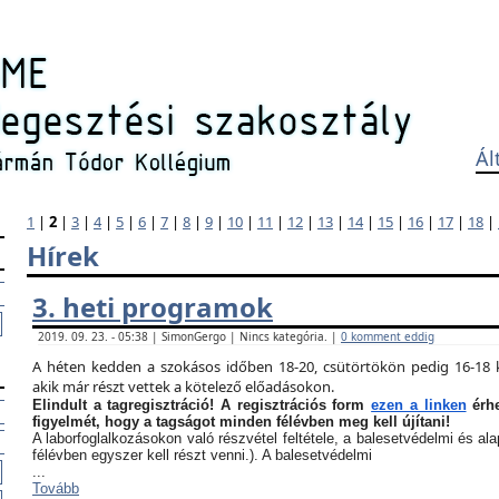
Ál
1
|
2
|
3
|
4
|
5
|
6
|
7
|
8
|
9
|
10
|
11
|
12
|
13
|
14
|
15
|
16
|
17
|
18
|
Hírek
3. heti programok
2019. 09. 23. - 05:38 | SimonGergo | Nincs kategória. |
0 komment eddig
A héten kedden a szokásos időben 18-20, csütörtökön pedig 16-18 k
akik már részt vettek a kötelező előadásokon.
Elindult a tagregisztráció! A regisztrációs form
ezen a linken
érhe
figyelmét, hogy a tagságot minden félévben meg kell újítani!
A laborfoglalkozásokon való részvétel feltétele, a balesetvédelmi és a
félévben egyszer kell részt venni.). A balesetvédelmi
...
Tovább