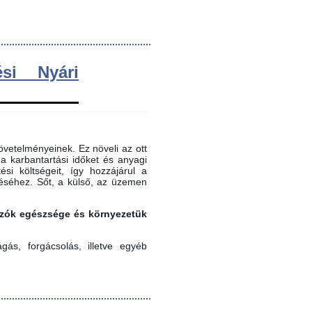
si Nyári
vetelményeinek. Ez növeli az ott
 a karbantartási időket és anyagi
ési költségeit, így hozzájárul a
éséhez. Sőt, a külső, az üzemen
gozók egészsége és környezetük
ás, forgácsolás, illetve egyéb