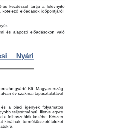
ás kezdéssel tartja a félévnyitó
a kötelező előadások időpontjáról.
nyér.
elmi és alapozó előadásokon való
si Nyári
erszámgyártó Kft. Magyarország
atvan év szakmai tapasztalatával
és a piaci igények folyamatos
gyobb teljesítményű, illetve egyre
ad a felhasználók kezébe. Készen
t kínálnak, termékösszetételeket
datokra.