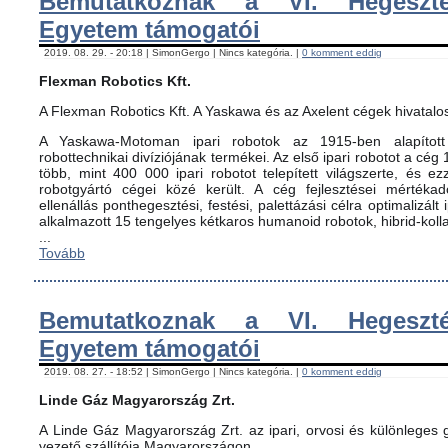
Bemutatkoznak a VI. Hegeszté
Egyetem támogatói
2019. 08. 29. - 20:18 | SimonGergo | Nincs kategória. |
0 komment eddig
Flexman Robotics Kft.
A Flexman Robotics Kft. A Yaskawa és az Axelent cégek hivatalo
A Yaskawa-Motoman ipari robotok az 1915-ben alapított 
robottechnikai divíziójának termékei. Az első ipari robotot a cég
több, mint 400 000 ipari robotot telepített világszerte, és ez
robotgyártó cégei közé került. A cég fejlesztései mértéka
ellenállás ponthegesztési, festési, palettázási célra optimalizált
alkalmazott 15 tengelyes kétkaros humanoid robotok, hibrid-koll
...
Tovább
Bemutatkoznak a VI. Hegeszté
Egyetem támogatói
2019. 08. 27. - 18:52 | SimonGergo | Nincs kategória. |
0 komment eddig
Linde Gáz Magyarország Zrt.
A Linde Gáz Magyarország Zrt. az ipari, orvosi és különleges
vezető szállítója Magyarországon.