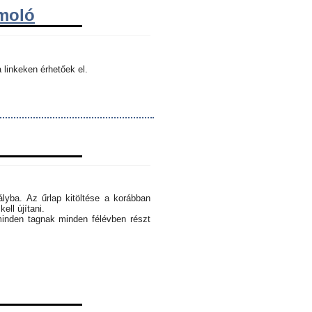
ámoló
 linkeken érhetőek el.
ályba. Az űrlap kitöltése a korábban
ell újítani.
minden tagnak minden félévben részt