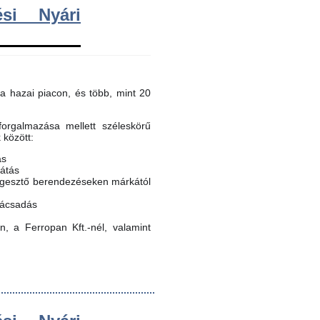
si Nyári
a hazai piacon, és több, mint 20
orgalmazása mellett széleskörű
k között:
ás
látás
egesztő berendezéseken márkától
nácsadás
, a Ferropan Kft.-nél, valamint