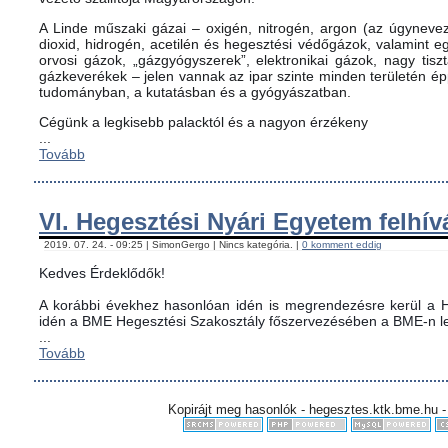
A Linde műszaki gázai – oxigén, nitrogén, argon (az úgynevez
dioxid, hidrogén, acetilén és hegesztési védőgázok, valamint
orvosi gázok, „gázgyógyszerek”, elektronikai gázok, nagy tis
gázkeverékek – jelen vannak az ipar szinte minden területén é
tudományban, a kutatásban és a gyógyászatban.
Cégünk a legkisebb palacktól és a nagyon érzékeny
...
Tovább
VI. Hegesztési Nyári Egyetem felhív
2019. 07. 24. - 09:25 | SimonGergo | Nincs kategória. |
0 komment eddig
Kedves Érdeklődők!
A korábbi évekhez hasonlóan idén is megrendezésre kerül a H
idén a BME Hegesztési Szakosztály főszervezésében a BME-n le
...
Tovább
Kopirájt meg hasonlók - hegesztes.ktk.bme.hu -