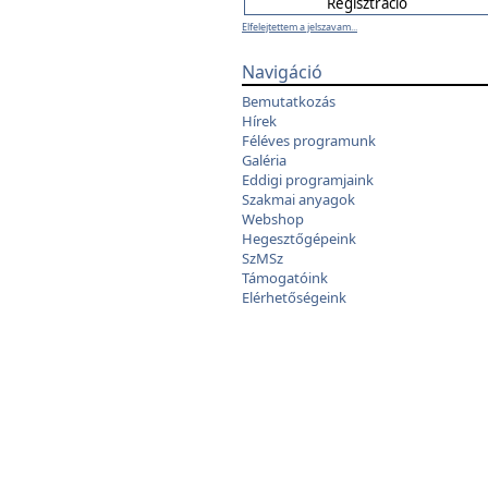
Elfelejtettem a jelszavam...
Navigáció
Bemutatkozás
Hírek
Féléves programunk
Galéria
Eddigi programjaink
Szakmai anyagok
Webshop
Hegesztőgépeink
SzMSz
Támogatóink
Elérhetőségeink