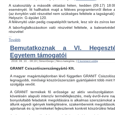
A szakosztály a második oktatási héten, kedden (09.17) 18:00-
eseményét. Itt hallhattok majd a féléves programtervről illetve 
(az évnyitón való részvétel nem szükséges feltétele a tagságnak)
Helyszín: G-épület 120.
A félévnyitó után pedig csapatépítőt tartunk, lesz sör és zsíros ke
A laborfoglalkozásokon való részvétel feltétele, a balesetvéd
részvétel
...
Tovább
Bemutatkoznak a VI. Hegeszté
Egyetem támogatói
2019. 09. 10. - 08:19 | SimonGergo | Nincs kategória. |
0 komment eddig
GRANIT Csiszolószerszámgyártó Kft.
A magyar magántulajdonban lévő független GRANIT Csiszolósz
legnagyobb, minőségi köszörűszerszám gyártójaként több mint h
szolgálja vevőit.
A GRANIT termékek fő erőssége az aktív vevőszolgálaton 
követésén alapuló intenzív termékfejlesztés, mely évről-évre na
bonyolultabb feladatok megoldására is alkalmas szerszámokat 
állunk egyedi igények kielégítésére, szakembereink megoldásoka
ajánlanak és új termékeket fejlesztenek konkrét köszörülési fela