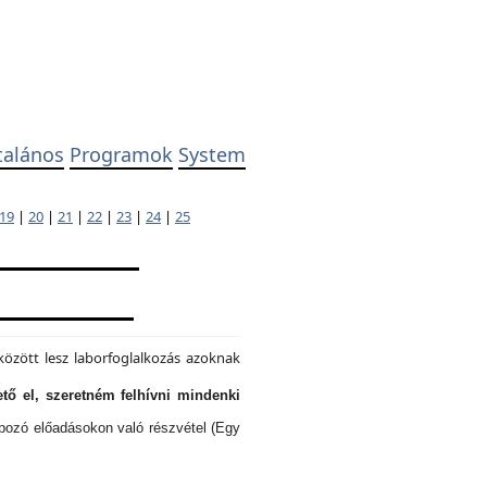
talános
Programok
System
19
|
20
|
21
|
22
|
23
|
24
|
25
özött lesz laborfoglalkozás azoknak
tő el, szeretném felhívni mindenki
lapozó előadásokon való részvétel (Egy