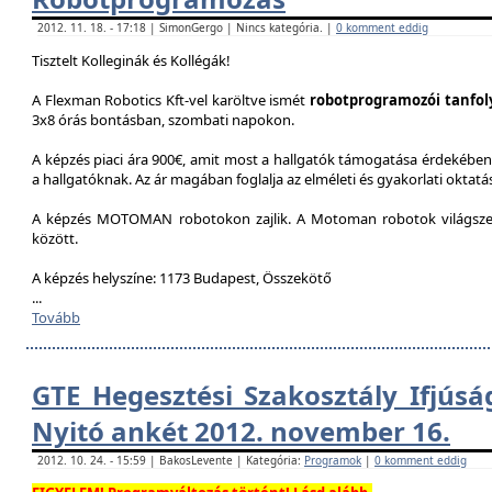
2012. 11. 18. - 17:18 | SimonGergo | Nincs kategória. |
0 komment eddig
Tisztelt Kolleginák és Kollégák!
A Flexman Robotics Kft-vel karöltve ismét
robotprogramozói tanfo
3x8 órás bontásban, szombati napokon.
A képzés piaci ára 900€, amit most a hallgatók támogatása érdekében 
a hallgatóknak. Az ár magában foglalja az elméleti és gyakorlati oktatást
A képzés MOTOMAN robotokon zajlik. A Motoman robotok világszer
között.
A képzés helyszíne: 1173 Budapest, Összekötő
...
Tovább
GTE Hegesztési Szakosztály Ifjúsá
Nyitó ankét 2012. november 16.
2012. 10. 24. - 15:59 | BakosLevente | Kategória:
Programok
|
0 komment eddig