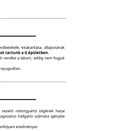
ndbetétele, kitakarítása, állapotának
tást tartunk a G épületben.
ük rendbe a labort, addig nem fogjuk
be nyugodtan.
g vezető robotgyártó cégének hazai
i tagozatos hallgatói számára igénybe
 tanfolyam eredményes