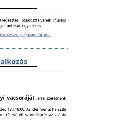
egesztési Szakosztályának Ifjúsági
igyelmetekbe egy cikket:
-szakosztaly-ifjusagi-foruma
lalkozás
!
yi vacsoráját
, erre szeretnénk
ec 13.) 18:00. Az idei menü: halászlé
on részvételi szándékáról az alábbi