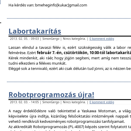
Ha kérdés van: bmeheginfo[kukac]gmail.com
Labortakarítás
2013. 02. 05. - 09:03 | SimonGergo | Nincs kategória. |
0 komment eddig
Lassan elindul a tavaszi félév is, ezért szükségesség válik a labor re
felmérése. Ezért
február 7.-én, csütörtökön, 10:00-tól labortakarí
Kérek mindenkit, aki ráér, hogy jöjjön segíteni, mert amíg nem tessz
tudni elkezdeni a féléves munkát.
Eléggé sok a tennivaló, ezért aki csak délután tud jönni, az is nézzen 
Robotprogramozás újra!
2013. 02. 03. - 14:05 | SimonGergo | Nincs kategória. |
0 komment eddig
A nagy érdeklődésre való tekintettel a Yaskawa Motoman, a vilá
képviselete újra indítja, kizárólag felsőoktatási intézmények nappal
vehető rendkívüli kedvezményes robotprogramozási tanfolyamait.
Az akkreditált Robotprogramozás (PL-4007) képzés szerint folytatott