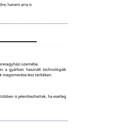
lőre, hanem arra is
veresegyházi üzemébe.
tán a gyárban használt technológiák
 megismerése lesz terítéken.
e többen is jelentkezhettek, ha esetleg