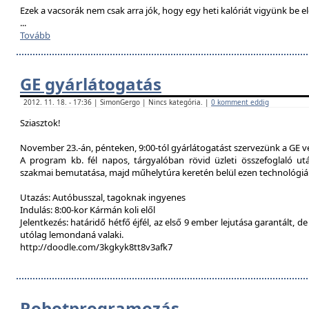
Ezek a vacsorák nem csak arra jók, hogy egy heti kalóriát vigyünk be e
...
Tovább
GE gyárlátogatás
2012. 11. 18. - 17:36 | SimonGergo | Nincs kategória. |
0 komment eddig
Sziasztok!
November 23.-án, pénteken, 9:00-tól gyárlátogatást szervezünk a GE 
A program kb. fél napos, tárgyalóban rövid üzleti összefoglaló u
szakmai bemutatása, majd műhelytúra keretén belül ezen technológiák
Utazás: Autóbusszal, tagoknak ingyenes
Indulás: 8:00-kor Kármán koli elől
Jelentkezés: határidő hétfő éjfél, az első 9 ember lejutása garantált, d
utólag lemondaná valaki.
http://doodle.com/3kgkyk8tt8v3afk7
Robotprogramozás