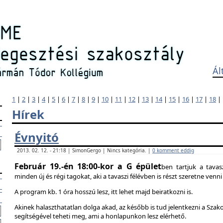
Ál
1
|
2
|
3
|
4
|
5
|
6
|
7
|
8
|
9
|
10
|
11
|
12
|
13
|
14
|
15
|
16
|
17
|
18
|
Hírek
Évnyitó
2013. 02. 12. - 21:18 | SimonGergo | Nincs kategória. |
0 komment eddig
Február 19.-én 18:00-kor a G épület
ben tartjuk a tavas
minden új és régi tagokat, aki a tavaszi félévben is részt szeretne ven
A program kb. 1 óra hosszú lesz, itt lehet majd beiratkozni is.
Akinek halaszthatatlan dolga akad, az később is tud jelentkezni a Szak
segítségével teheti meg, ami a honlapunkon lesz elérhető.