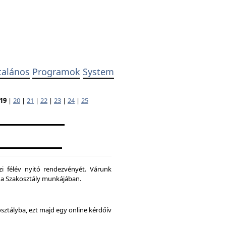
talános
Programok
System
19
|
20
|
21
|
22
|
23
|
24
|
25
zi félév nyitó rendezvényét. Várunk
ni a Szakosztály munkájában.
osztályba, ezt majd egy online kérdőív