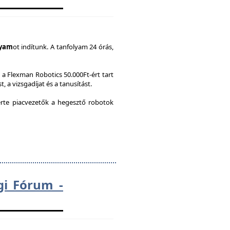
lyam
ot indítunk. A tanfolyam 24 órás,
a Flexman Robotics 50.000Ft-ért tart
, a vizsgadíjat és a tanusítást.
te piacvezetők a hegesztő robotok
gi Fórum -