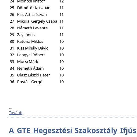
24
Molnosi Kristóf
12
25
Dömötör Krisztián
11
26
Kiss Attila István
11
27
Mikulai Gergely Csaba
11
28
Németh Levente
11
29
Zay János
11
30
Katona Miklós
10
31
Kiss Mihály Dávid
10
32
Lengyel Róbert
10
33
Mucsi Márk
10
34
Németh Ádám
10
35
Olasz László Péter
10
36
Rostási Gergő
10
...
Tovább
A GTE Hegesztési Szakosztály Ifjú