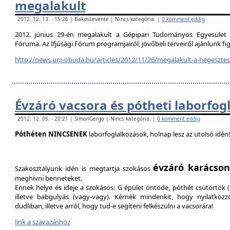
megalakult
2012. 12. 13. - 15:26 | BakosLevente | Nincs kategória. |
0 komment eddig
2012. június 29-én megalakult a Gépipari Tudományos Egyesület H
Fóruma. Az Ifjúsági Fórum programjairól, jövőbeli terveiről ajánlunk f
http://news.uni-obuda.hu/articles/2012/11/26/megalakult-a-hegesztesi
Évzáró vacsora és pótheti laborfog
2012. 12. 05. - 20:21 | SimonGergo | Nincs kategória. |
0 komment eddig
Póthéten NINCSENEK
laborfoglalkozások, holnap lesz az utolsó idén
évzáró karácson
Szakosztályunk idén is megtartja szokásos
meghívni benneteket.
Ennek helye és ideje a szokásos: G épület öntöde, póthét csütörtök (d
illetve babgulyás (vagy-vagy). Kérnék mindenkit, hogy nyilatkozz
dudliban, illetve arról, hogy tud-e segíteni felkészülni a vacsorára!
link a szavazáshoz