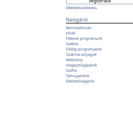
Elfelejtettem a jelszavam...
Navigáció
Bemutatkozás
Hírek
Féléves programunk
Galéria
Eddigi programjaink
Szakmai anyagok
Webshop
Hegesztőgépeink
SzMSz
Támogatóink
Elérhetőségeink