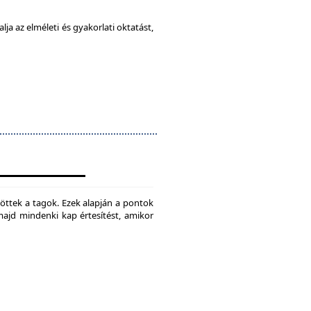
ja az elméleti és gyakorlati oktatást,
jtöttek a tagok. Ezek alapján a pontok
 majd mindenki kap értesítést, amikor