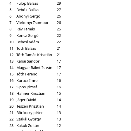
4
Fülöp Balázs
29
5
Bebők Balázs
27
6
Abonyi Gergő
26
7
Várkonyi Zsombor
26
8
Rév Tamás
25
9
Koncz Gergő
22
10
Bebesi Ádám
22
11
Tóth Balázs
21
12
Tóth Tamás Krisztián
21
13
Kabai Sándor
17
14
Magyar Bálint István
17
15
Tóth Ferenc
17
16
Kurucz Imre
16
17
Sipos József
16
18
Hahner Krisztián
15
19
Jáger Dávid
14
20
Teszéri Krisztián
14
21
Böröczky péter
13
22
Szakál György
13
23
Kakuk Zoltán
12