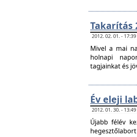
Takarítás 
2012. 02. 01. - 17:
Mivel a mai na
holnapi napon
tagjainkat és jö
Év eleji l
2012. 01. 30. - 13:
Újabb félév ke
hegesztőlabort 