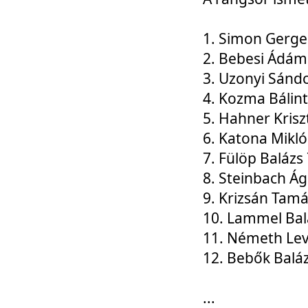
1. Simon Gerge
2. Bebesi Ádám
3. Uzonyi Sánd
4. Kozma Bálin
5. Hahner Krisz
6. Katona Mikl
7. Fülöp Balázs
8. Steinbach Á
9. Krizsán Tam
10. Lammel Bal
11. Németh Le
12. Bebők Balá
...