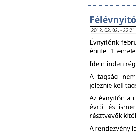
Félévnyit
2012. 02. 02. - 22:
Évnyitónk febru
épület 1. emele
Ide minden régi
A tagság nem
jeleznie kell ta
Az évnyitón a 
évről és ismer
résztvevők kitö
A rendezvény id