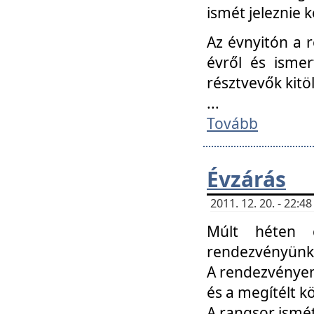
ismét jeleznie k
Az évnyitón a 
évről és ismer
résztvevők kitö
...
Tovább
Évzárás
2011. 12. 20. - 22:
Múlt héten c
rendezvényünk, 
A rendezvényen 
és a megítélt k
A rangsor ismét