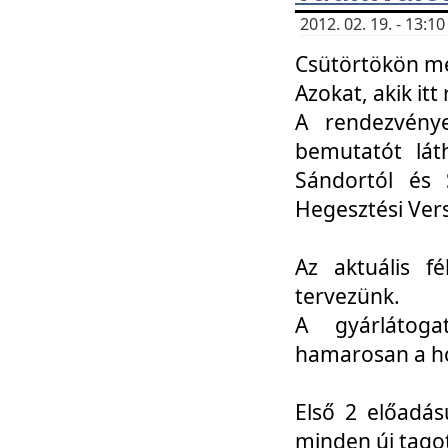
2012. 02. 19. - 13:
Csütörtökön me
Azokat, akik itt 
A rendezvénye
bemutatót lát
Sándortól és 
Hegesztési Ver
Az aktuális f
tervezünk.
A gyárlátoga
hamarosan a h
Első 2 előadás
minden új tago