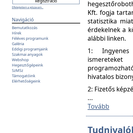
hegesztőroboth
Elfelejtettem a jelszavam...
Kft. fogja tart
Navigáció
statisztika mi
Bemutatkozás
érdekelnek a k
Hírek
alábbi linken.
Féléves programunk
Galéria
Eddigi programjaink
1: Ingyenes k
Szakmai anyagok
ismereteket
Webshop
Hegesztőgépeink
programozhat
SzMSz
hivatalos bizon
Támogatóink
Elérhetőségeink
2: Fizetős képz
...
Tovább
Tudnivalók