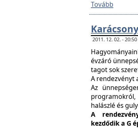
Tovább
Karácsony
2011. 12. 02. - 20:
Hagyományaink
évzáró ünnepség
tagot sok szere
A rendezvényt a
Az ünnepségen
programokról,
halászlé és guly
A rendezvén
kezdődik a G 