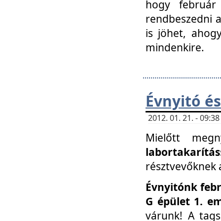
hogy február 
rendbeszedni a 
is jöhet, ahog
mindenkire.
Évnyitó és
2012. 01. 21. - 09:
Mielőtt megn
labortakarítás
résztvevőknek a 
Évnyitónk febr
G épület 1. e
várunk! A tag