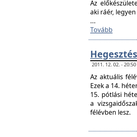
Az előkészület
aki ráér, legyen
...
Tovább
Hegesztés
2011. 12. 02. - 20:
Az aktuális fél
Ezek a 14. hét
15. pótlási hét
a vizsgaidősz
félévben lesz.