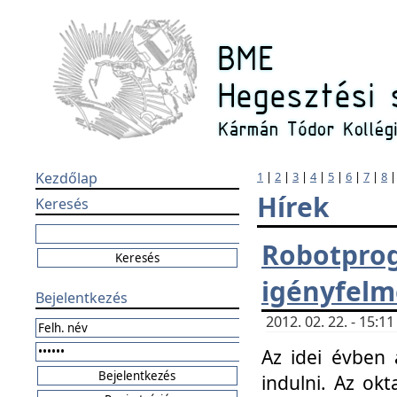
Kezdőlap
1
|
2
|
3
|
4
|
5
|
6
|
7
|
8
Hírek
Keresés
Robotpr
igényfelm
Bejelentkezés
2012. 02. 22. - 15:
Az idei évben 
indulni. Az o