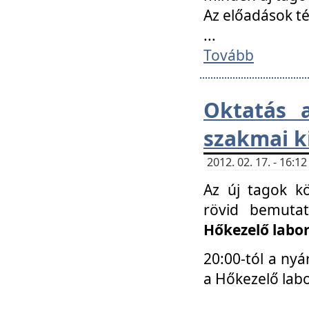
Az előadások 
...
Tovább
Oktatás 
szakmai k
2012. 02. 17. - 16:
Az új tagok k
rövid bemuta
Hőkezelő labo
20:00-tól a nyá
a Hőkezelő lab