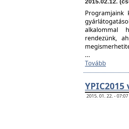
2015.02.12. (cs
Programjaink k
gyárlátogatáso
alkalommal h
rendezünk, ah
megismerhetite
...
Tovább
YPIC2015 
2015. 01. 22. - 07: