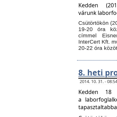
Kedden (201
várunk laborfo
Csütörtökön (20
19-20 óra kö
címmel Eisne
InterCert Kft. 
20-22 óra közöt
8. heti p
2014. 10. 31. - 08
Kedden 18 ó
a laborfoglal
tapasztaltabba