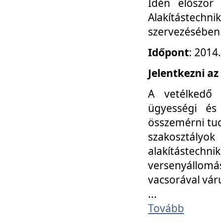
Idén először
Alakítástechni
szervezésében
Időpont
: 2014
Jelentkezni az
A vetélkedő 
ügyességi és
összemérni tud
szakosztályok 
alakítástec
versenyállom
vacsorával vár
...
Tovább