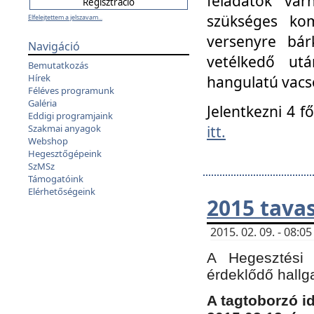
feladatok vá
szükséges kom
Elfelejtettem a jelszavam...
versenyre bár
Navigáció
vetélkedő ut
Bemutatkozás
Hírek
hangulatú vacso
Féléves programunk
Galéria
Jelentkezni 4 f
Eddigi programjaink
itt.
Szakmai anyagok
Webshop
Hegesztőgépeink
SzMSz
Támogatóink
Elérhetőségeink
2015 tavas
2015. 02. 09. - 08:
A Hegesztési 
érdeklődő hallg
A tagtoborzó i