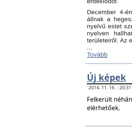
érdeklődőt.
December 4-én
állnak a hegesz
nyelvű estet sz
nyelven hallh
területeiről. A
...
Tovább
Új képek
2014. 11. 16. - 20:
Felkerült néhán
elérhetőek.