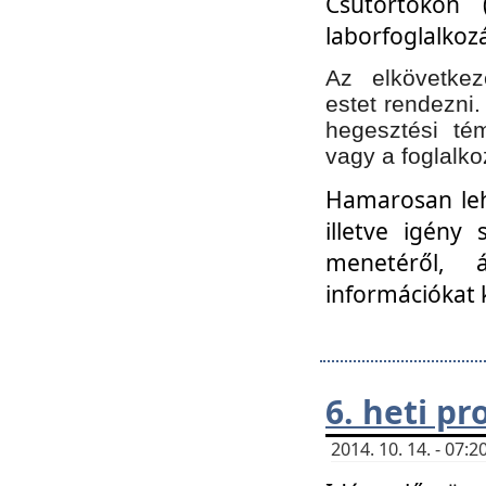
Csütörtökön 
laborfoglalkozá
Az elkövetke
estet rendezni
hegesztési té
vagy a foglalko
Hamarosan lehe
illetve igény
menetéről, á
információkat 
6. heti p
2014. 10. 14. - 07