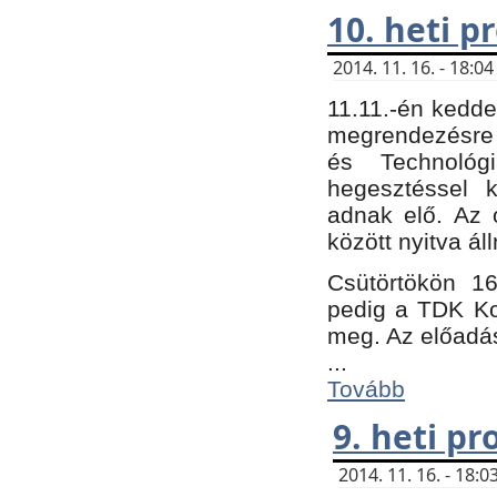
10. heti 
2014. 11. 16. - 18:
11.11.-én kedde
megrendezésre 
és Technológ
hegesztéssel k
adnak elő. Az o
között nyitva ál
Csütörtökön 16
pedig a TDK Kon
meg. Az előadá
...
Tovább
9. heti p
2014. 11. 16. - 18