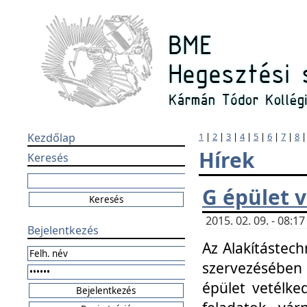
Kezdőlap
1
|
2
|
3
|
4
|
5
|
6
|
7
|
8
Hírek
Keresés
G épület 
2015. 02. 09. - 08:
Bejelentkezés
Az Alakítástech
szervezésében
épület vetélke