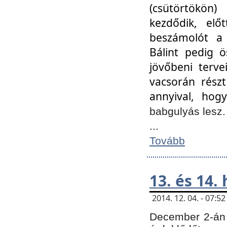
(csütörtökön
kezdődik, elő
beszámolót a 
Bálint pedig ö
jövőbeni terve
vacsorán részt
annyival, hogy
babgulyás lesz
...
Tovább
13. és 14.
2014. 12. 04. - 07:
December 2-án 