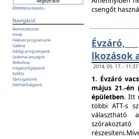
Amennyiben nem
csengőt haszná
Elfelejtettem a jelszavam...
Navigáció
Bemutatkozás
Hírek
Évzáró, 
Féléves programunk
Galéria
Eddigi programjaink
lkozások 
Szakmai anyagok
Webshop
2014. 05. 17. - 11:
Hegesztőgépeink
SzMSz
1. Évzáró vac
Támogatóink
Elérhetőségeink
május 21.-én 
épületben
. It
többi ATT-s sz
választható 
szórakoztató
részesíteni.Miv