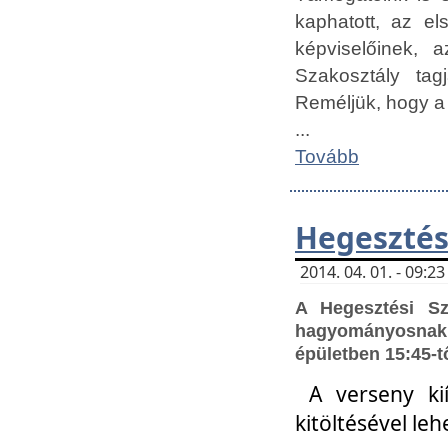
kaphatott, az e
képviselőinek,
Szakosztály tag
Reméljük, hogy a
...
Tovább
Hegesztés
2014. 04. 01. - 09:
A Hegesztési S
hagyományosnak 
épületben 15:45-t
A verseny ki
kitöltésével leh