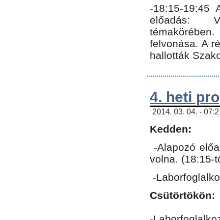
-18:15-19:45
előadás: Vo
témakörében.
felvonása. A 
hallották Szako
4. heti p
2014. 03. 04. - 07:
Kedden:
-Alapozó előa
volna. (18:15-
-Laborfoglalk
Csütörtökön:
-Laborfoglalko