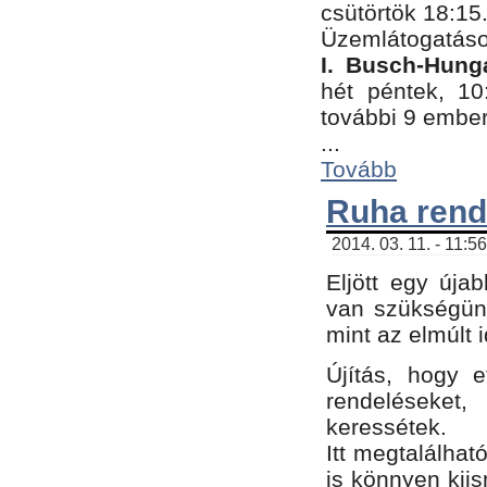
csütörtök 18:15
Üzemlátogatáso
I. Busch-Hung
hét péntek, 10
további 9 embe
...
Tovább
Ruha rend
2014. 03. 11. - 11:5
Eljött egy úja
van szükségünk
mint az elmúlt
Újítás, hogy e
rendelések
keressétek.
Itt megtalálhat
is könnyen kii