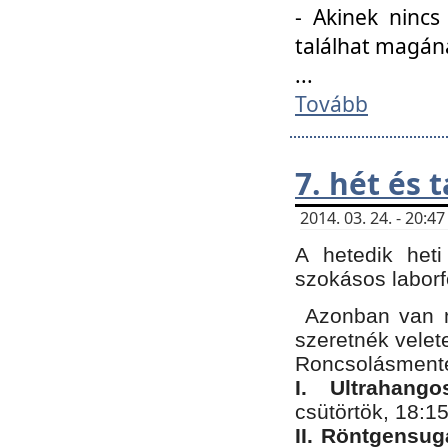
- Akinek nincs
találhat magán
...
Tovább
7. hét és 
2014. 03. 24. - 20:
A hetedik heti
szokásos labor
Azonban van n
szeretnék velet
Roncsolásmente
I. Ultrahang
csütörtök, 18:15
II. Röntgensug