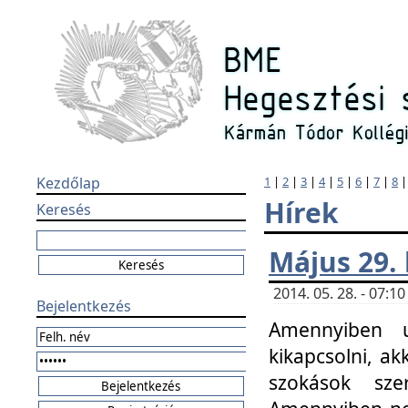
Kezdőlap
1
|
2
|
3
|
4
|
5
|
6
|
7
|
8
Hírek
Keresés
Május 29.
2014. 05. 28. - 07:
Bejelentkezés
Amennyiben u
kikapcsolni, ak
szokások sze