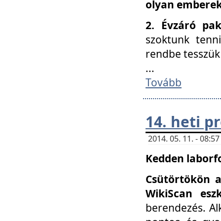
olyan embereke
2. Évzáró pa
szoktunk tenn
rendbe tesszü
...
Tovább
14. heti 
2014. 05. 11. - 08:
Kedden laborfo
Csütörtökön a
WikiScan eszk
berendezés. Al