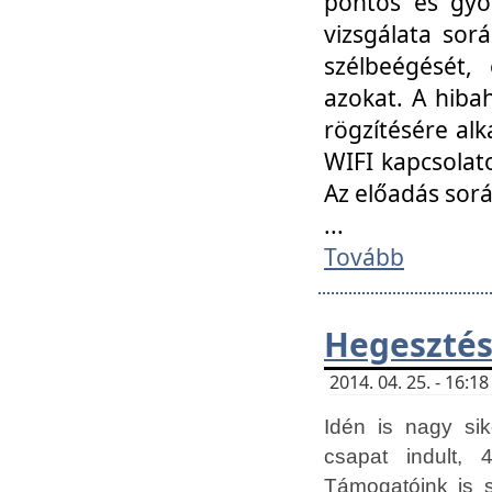
pontos és gyor
vizsgálata so
szélbeégését, 
azokat. A hibah
rögzítésére alk
WIFI kapcsolat
Az előadás sor
...
Tovább
Hegesztés
2014. 04. 25. - 16:
Idén is nagy sik
csapat indult, 
Támogatóink is 