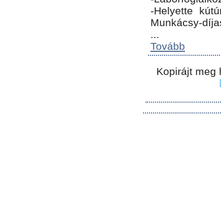
-Helyette kút
Munkácsy-díja
...
Tovább
Kopirájt meg 