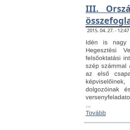
III. Orsz
összefogl
2015. 04. 27. - 12:
Idén is nagy 
Hegesztési Ve
felsőoktatási 
szép számmal a
az első csap
képviselőine
dolgozóinak é
versenyfeladato
...
Tovább