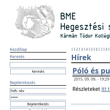
Kezdőlap
1
|
2
|
3
|
4
|
5
|
6
|
7
|
8
Hírek
Keresés
Póló és pu
2015. 09. 09. - 19:
Bejelentkezés
Részleteket
itt 