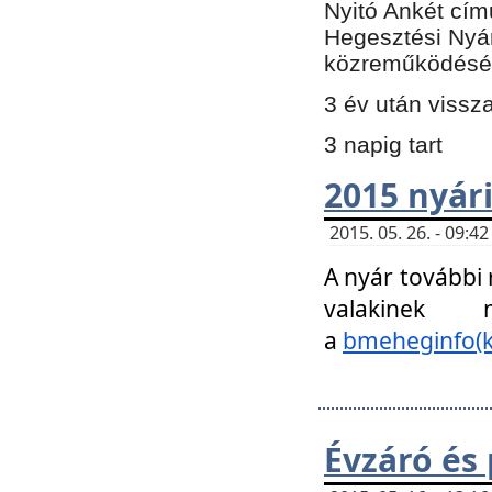
Nyitó Ankét cím
Hegesztési Nyá
közreműködésé
3 év után vissz
3 napig tart
2015 nyári
2015. 05. 26. - 09:
A nyár további
valakinek
a
bmeheginfo(k
Évzáró és