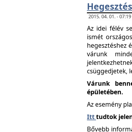
Hegesztés
2015. 04. 01. - 07:
Az idei félév 
ismét országos
hegesztéshez é
várunk mind
jelentkezhe
csüggedjetek, l
Várunk benne
épületében.
Az esemény pla
Itt
tudtok jele
Bővebb informá