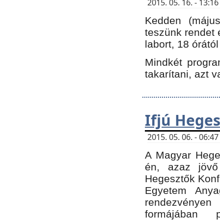
2015. 05. 16. - 13:
Kedden (május 
teszünk rendet 
labort, 18 órátó
Mindkét program
takarítani, azt 
Ifjú Hege
2015. 05. 06. - 06:
A Magyar Heges
én, azaz jövő
Hegesztők Konfe
Egyetem Anyag
rendezvén
formájában 