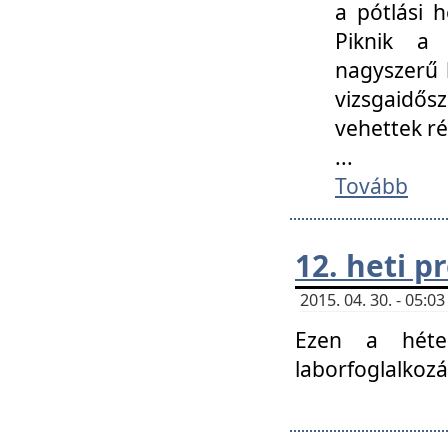
a pótlási h
Piknik a 
nagyszerű 
vizsgaidő
vehettek ré
...
Tovább
12. heti 
2015. 04. 30. - 05:
Ezen a héte
laborfoglalkozá