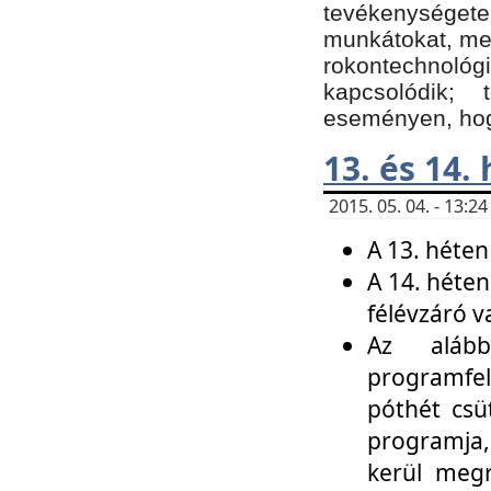
tevékenységet
munkátokat, me
rokontechnoló
kapcsolódik;
eseményen, hogy
13. és 14.
2015. 05. 04. - 13:
A 13. héten
A 14. héten
félévzáró v
Az alább
programfel
póthét csü
programja,
kerül meg