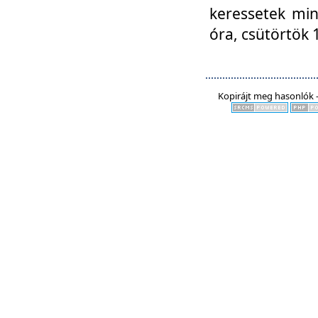
keressetek min
óra, csütörtök 
Kopirájt meg hasonlók -