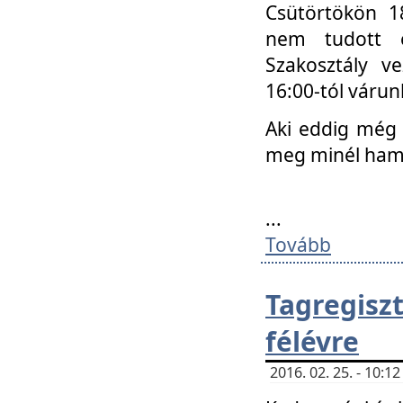
Csütörtökön 18
nem tudott e
Szakosztály v
16:00-tól váru
Aki eddig még 
meg minél ham
...
Tovább
Tagregis
félévre
2016. 02. 25. - 10: