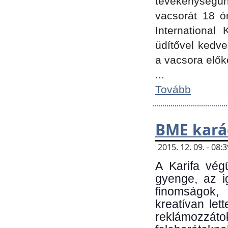
tevékenységünk
vacsorát 18 ó
International 
üdítővel kedv
a vacsora elők
...
Tovább
BME kará
2015. 12. 09. - 08
A Karifa vég
gyenge, az i
finomságok,
kreatívan let
reklámozzá