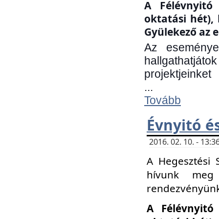
A Félévnyitó 
oktatási hét)
Gyülekező az e
Az eseményen
hallgathatjáto
projektjeinket
...
Tovább
Évnyitó é
2016. 02. 10. - 13
A Hegesztési 
hívunk meg 
rendezvényünk
A Félévnyitó