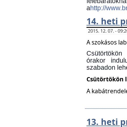
felebará
a
http://www.
14. heti
2015. 12. 07. - 09
A szokásos la
Csütörtökön
órakor indu
szabadon lehe
Csütörtökön 
A kabátrendelé
13. heti