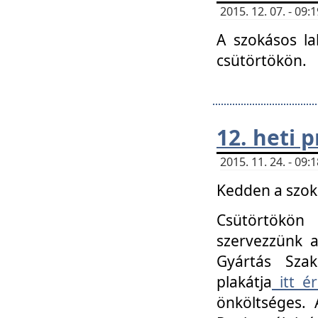
2015. 12. 07. - 09
A szokásos la
csütörtökön.
12. heti
2015. 11. 24. - 09
Kedden a szoká
Csütörtökö
szervezzünk a
Gyártás Szak
plakátja
itt ér
önköltséges. 