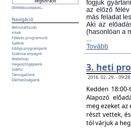
fogjuk gyártan
Elfelejtettem a jelszavam...
az előző félév
más feladat les
Navigáció
Aki az előadá
Bemutatkozás
(hasonlóan a
Hírek
Féléves programunk
...
Galéria
Tovább
Eddigi programjaink
Szakmai anyagok
Webshop
3. heti p
Hegesztőgépeink
SzMSz
Támogatóink
2016. 02. 29. - 09:
Elérhetőségeink
Kedden 18:00-t
Alapozó előad
meg ezeket az 
részt vettek, é
tól várjuk a he