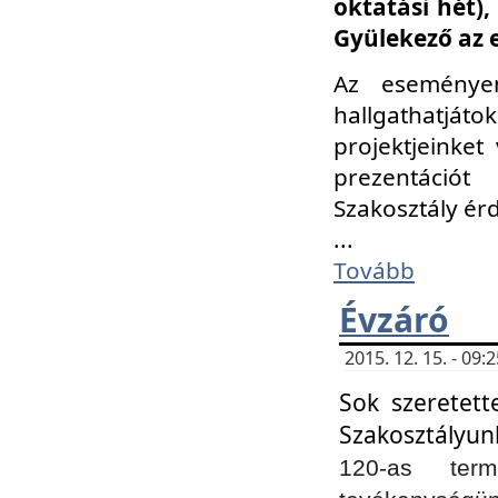
oktatási hét)
Gyülekező az 
Az eseménye
hallgathatjáto
projektjeinket
prezentációt
Szakosztály ér
...
Tovább
Évzáró
2015. 12. 15. - 09
Sok szeretett
Szakosztályun
120-as ter