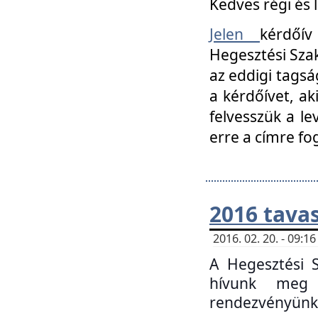
Kedves régi és 
Jelen
kérdőív
Hegesztési Szak
az eddigi tagsá
a kérdőívet, ak
felvesszük a le
erre a címre fo
2016 tavas
2016. 02. 20. - 09:
A Hegesztési S
hívunk meg 
rendezvényünk