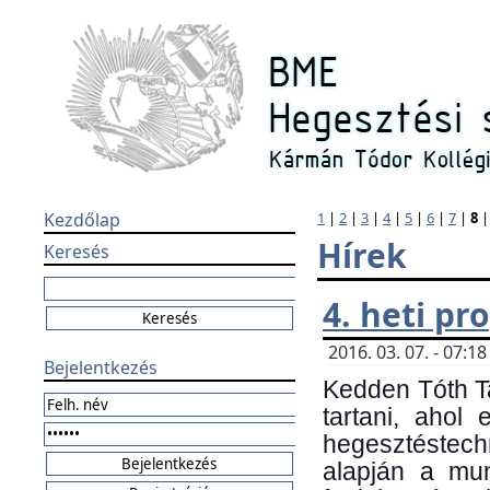
Kezdőlap
1
|
2
|
3
|
4
|
5
|
6
|
7
|
8
Hírek
Keresés
4. heti p
2016. 03. 07. - 07:
Bejelentkezés
Kedden Tóth Ta
tartani, ahol
hegesztéstechn
alapján a mun