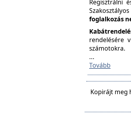
Regisztrálni 
Szakosztályos
foglalkozás n
Kabátrendelé
rendelésére v
számotokra.
...
Tovább
Kopirájt meg 