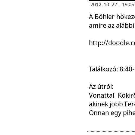
2012. 10. 22. - 19:
A Böhler hőkez
amire az alábbi
http://doodle
Találkozó: 8:40-
Az útról:
Vonattal Kökir
akinek jobb Fer
Onnan egy pihen