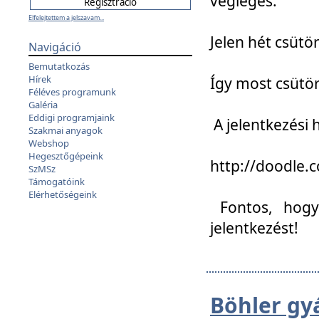
végleges:
Elfelejtettem a jelszavam...
Jelen hét csütör
Navigáció
Bemutatkozás
Hírek
Így most csütö
Féléves programunk
Galéria
Eddigi programjaink
A jelentkezési h
Szakmai anyagok
Webshop
Hegesztőgépeink
http://doodle
SzMSz
Támogatóink
Elérhetőségeink
Fontos, hogy 
jelentkezést!
Böhler gy