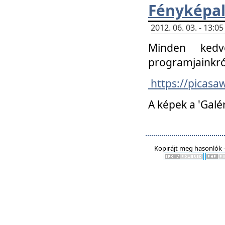
Fényképa
2012. 06. 03. - 13:
Minden kedv
programjainkró
https://picas
A képek a 'Galé
Kopirájt meg hasonlók -