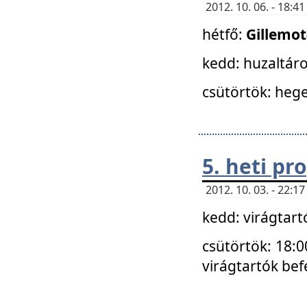
2012. 10. 06. - 18:
hétfő:
Gillemo
kedd: huzaltáro
csütörtök: hege
5. heti p
2012. 10. 03. - 22:
kedd: virágtar
csütörtök: 18:0
virágtartók bef