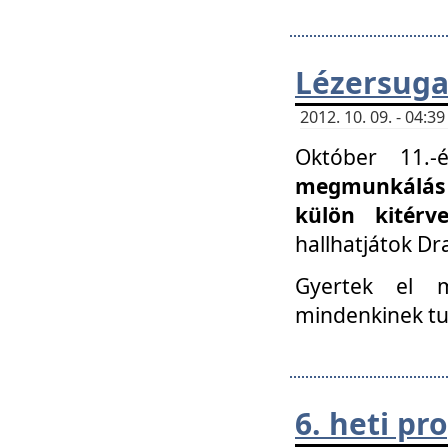
Lézersuga
2012. 10. 09. - 04:
Október 11.
megmunkálás 
külön kitér
hallhatjátok D
Gyertek el 
mindenkinek tu
6. heti p