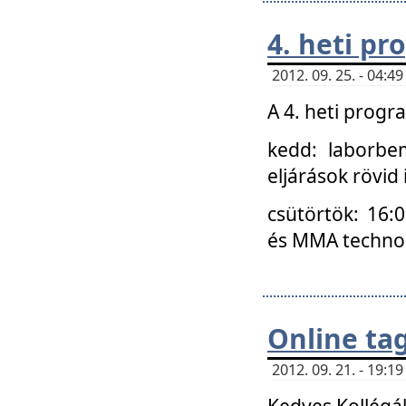
4. heti p
2012. 09. 25. - 04:
A 4. heti prog
kedd: laborbe
eljárások rövid
csütörtök: 16:
és MMA technoló
Online ta
2012. 09. 21. - 19:
Kedves Kollégá