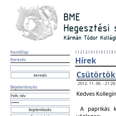
Kezdőlap
1
|
2
|
3
|
4
|
5
|
6
|
7
|
8
Hírek
Keresés
Csütörtök
2012. 11. 06. - 21:
Bejelentkezés
Kedves Kollegin
A paprikás k