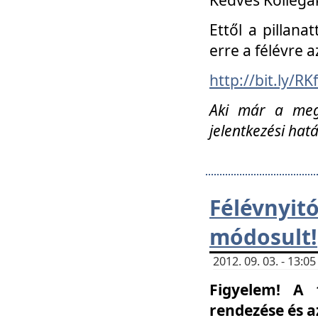
Ettől a pillana
erre a félévre a
http://bit.ly/RK
Aki már a megn
jelentkezési hat
Félévnyi
módosult!
2012. 09. 03. - 13:
Figyelem! A 
rendezése és 