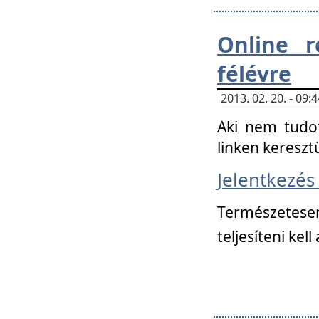
Online r
félévre
2013. 02. 20. - 09
Aki nem tudot
linken kereszt
Jelentkezé
Természetese
teljesíteni kell