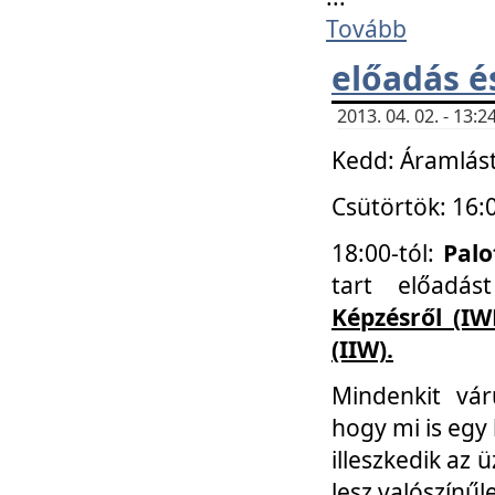
Tovább
előadás é
2013. 04. 02. - 13
Kedd: Áramlást
Csütörtök: 16:
18:00-tól:
Palo
tart előadá
Képzésről (IW
(IIW).
Mindenkit vá
hogy mi is egy
illeszkedik az
lesz valószínűl