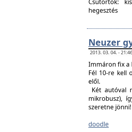
Csütörtök: ki
hegesztés
Neuzer gy
2013. 03. 04. - 21
Immáron fix a 
Fél 10-re kell
elől.
Két autóval 
mikrobusz), í
szeretne jönni!
doodle