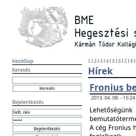
Kezdőlap
1
|
2
|
3
|
4
|
5
|
6
|
7
|
8
Hírek
Keresés
Fronius b
2013. 04. 08. - 15:
Bejelentkezés
Lehetőségünk 
bemutatótermét
A cég Fronius 