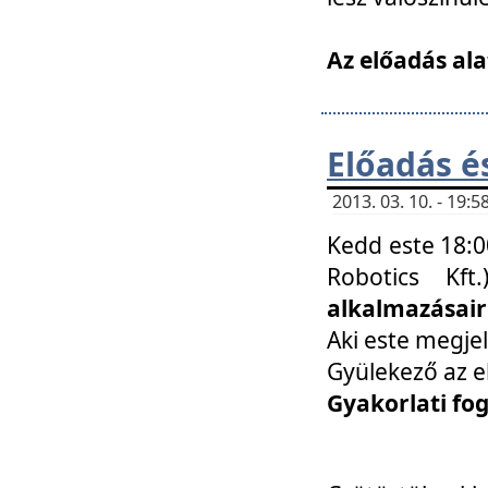
Az előadás ala
Előadás é
2013. 03. 10. - 19
Kedd este 18:0
Robotics Kf
alkalmazásairó
Aki este megjel
Gyülekező az e
Gyakorlati fo