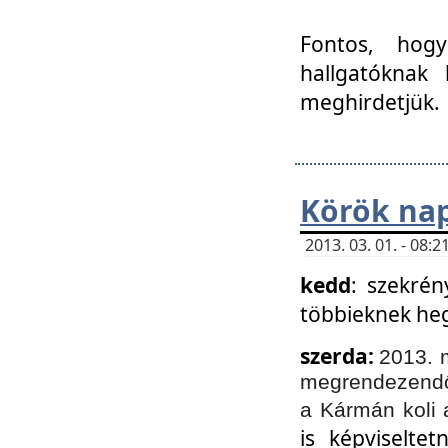
Fontos, hogy
hallgatóknak
meghirdetjük.
Körök nap
2013. 03. 01. - 08
kedd
: szekrén
többieknek he
szerda:
2013. 
megrendezendő 
a Kármán koli 
is képviselte