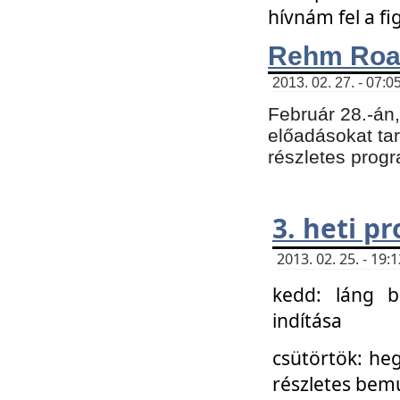
hívnám fel a f
Rehm Roa
2013. 02. 27. - 07:0
Február 28.-án
előadásokat tar
részletes prog
3. heti p
2013. 02. 25. - 19
kedd: láng b
indítása
csütörtök: he
részletes bemu