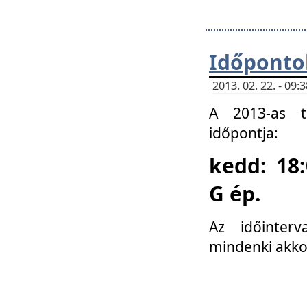
Időponto
2013. 02. 22. - 09
A 2013-as ta
időpontja:
kedd: 18:
G ép.
Az időinter
mindenki akko