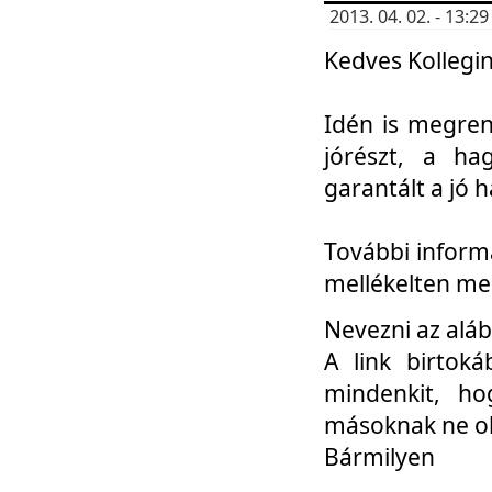
2013. 04. 02. - 13:
Kedves Kollegin
Idén is megren
jórészt, a ha
garantált a jó 
További informá
mellékelten me
Nevezni az aláb
A link birtoká
mindenkit, h
másoknak ne ok
Bármilyen
...