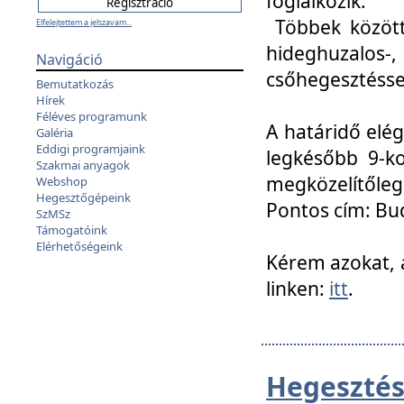
foglalkozik.
Többek között
Elfelejtettem a jelszavam...
hideghuzalo
Navigáció
csőhegesztéssel
Bemutatkozás
Hírek
Féléves programunk
A határidő elég
Galéria
Eddigi programjaink
legkésőbb 9-ko
Szakmai anyagok
megközelítőleg
Webshop
Hegesztőgépeink
Pontos cím: Bud
SzMSz
Támogatóink
Elérhetőségeink
Kérem azokat, a
linken:
itt
.
Hegesztés