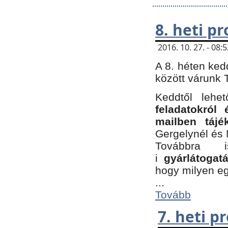
8. heti p
2016. 10. 27. - 08
A 8. héten ked
között várunk T
Keddtől leh
feladatokról
mailben tájé
Gergelynél és 
Továbbra 
i
gyárlátoga
hogy milyen e
...
Tovább
7. heti 