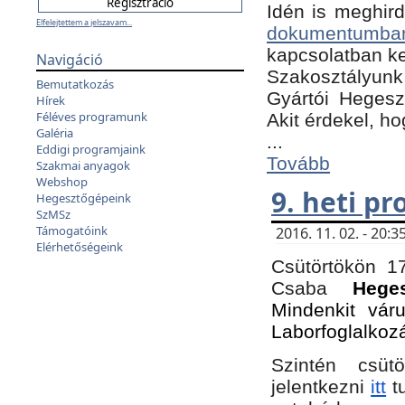
Idén is meghird
Elfelejtettem a jelszavam...
dokumentumba
kapcsolatban ke
Navigáció
Szakosztályunk 
Bemutatkozás
Gyártói Hegeszt
Hírek
Féléves programunk
Akit érdekel, h
Galéria
...
Eddigi programjaink
Tovább
Szakmai anyagok
Webshop
9. heti p
Hegesztőgépeink
SzMSz
Támogatóink
2016. 11. 02. - 20
Elérhetőségeink
Csütörtökön 17
Csaba
Hege
Mindenkit vár
Laborfoglalkoz
Szintén csüt
jelentkezni
itt
tu