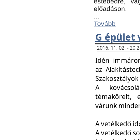
estebédre, va
előadáson.
...
Tovább
G épület 
2016. 11. 02. - 20
Idén immáro
az Alakításte
Szakosztályok
A kovácsolá
témaköreit, e
várunk minden
A vetélkedő id
A vetélkedő so