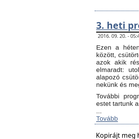
3. heti 
2016. 09. 20. - 0
Ezen a héte
között, csütör
azok akik ré
elmaradt: ut
alapozó csütör
nekünk és meg
További progr
estet tartunk 
...
Tovább
Kopirájt meg 