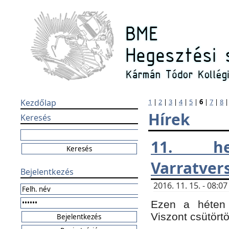
Kezdőlap
1
|
2
|
3
|
4
|
5
|
6
|
7
|
8
Hírek
Keresés
11. h
Varratver
Bejelentkezés
2016. 11. 15. - 08:
Ezen a héten 
Viszont csütört