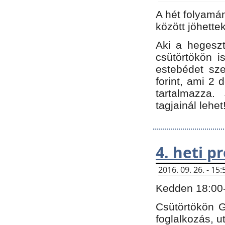
A hét folyamá
között jöhette
Aki a hegeszt
csütörtökön i
estebédet sze
forint, ami 2 
tartalmazza.
tagjainál lehet
4. heti 
2016. 09. 26. - 1
Kedden 18:00-t
Csütörtökön G
foglalkozás, ut