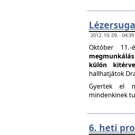
Lézersuga
2012. 10. 09. - 04:
Október 11.
megmunkálás 
külön kitér
hallhatjátok D
Gyertek el 
mindenkinek tu
6. heti p