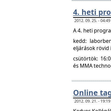
4. heti p
2012. 09. 25. - 04:
A 4. heti prog
kedd: laborbe
eljárások rövid
csütörtök: 16:
és MMA technoló
Online ta
2012. 09. 21. - 19:
Kedves Kollégá