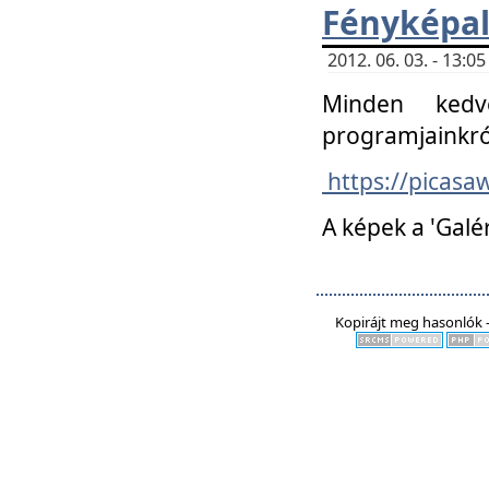
Fényképa
2012. 06. 03. - 13:
Minden kedv
programjainkró
https://picas
A képek a 'Galé
Kopirájt meg hasonlók -