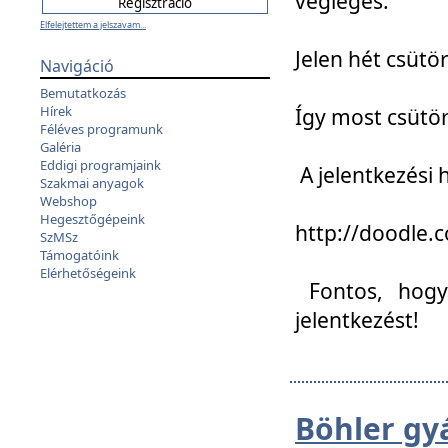
végleges:
Elfelejtettem a jelszavam...
Jelen hét csütör
Navigáció
Bemutatkozás
Hírek
Így most csütö
Féléves programunk
Galéria
Eddigi programjaink
A jelentkezési h
Szakmai anyagok
Webshop
Hegesztőgépeink
http://doodle
SzMSz
Támogatóink
Elérhetőségeink
Fontos, hogy 
jelentkezést!
Böhler gy