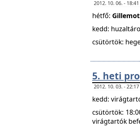
2012. 10. 06. - 18:
hétfő:
Gillemo
kedd: huzaltáro
csütörtök: hege
5. heti p
2012. 10. 03. - 22:
kedd: virágtar
csütörtök: 18:0
virágtartók bef