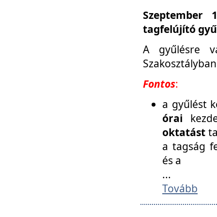
Szeptember 1
tagfelújító gy
A gyűlésre v
Szakosztályban
Fontos
:
a gyűlést 
órai
kezde
oktatást
t
a tagság f
és a
...
Tovább