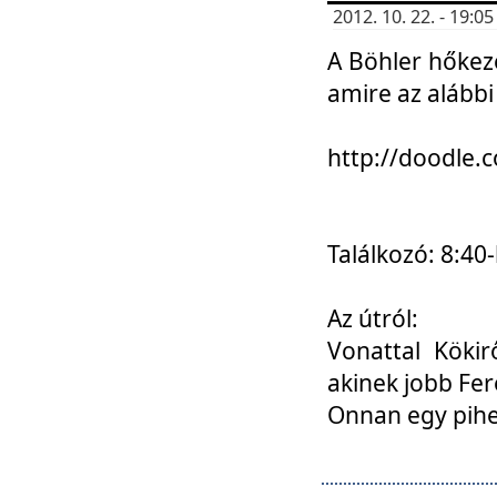
2012. 10. 22. - 19:
A Böhler hőkez
amire az alábbi
http://doodle
Találkozó: 8:40-
Az útról:
Vonattal Kökir
akinek jobb Fer
Onnan egy pihen