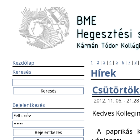
Kezdőlap
1
|
2
|
3
|
4
|
5
|
6
|
7
|
8
Hírek
Keresés
Csütörtök
2012. 11. 06. - 21:
Bejelentkezés
Kedves Kollegin
A paprikás k