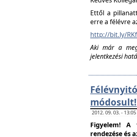
Ettől a pillana
erre a félévre a
http://bit.ly/RK
Aki már a megn
jelentkezési hat
Félévnyi
módosult!
2012. 09. 03. - 13:
Figyelem! A 
rendezése és 