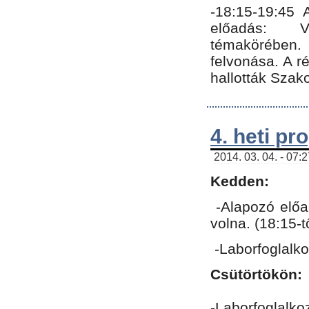
-18:15-19:45
előadás: Vo
témakörében.
felvonása. A 
hallották Szako
4. heti p
2014. 03. 04. - 07:
Kedden:
-Alapozó előa
volna. (18:15-
-Laborfoglalk
Csütörtökön:
-Laborfoglalko