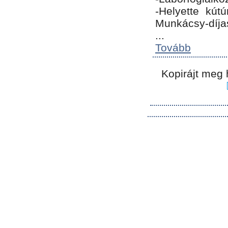
-Helyette kút
Munkácsy-díja
...
Tovább
Kopirájt meg 