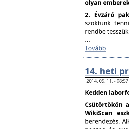
olyan embereke
2. Évzáró pa
szoktunk tenn
rendbe tesszü
...
Tovább
14. heti 
2014. 05. 11. - 08:
Kedden laborfo
Csütörtökön a
WikiScan eszk
berendezés. Al