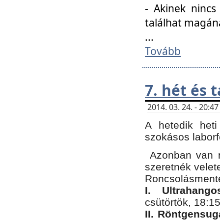
- Akinek nincs
találhat magán
...
Tovább
7. hét és 
2014. 03. 24. - 20:
A hetedik heti
szokásos labor
Azonban van n
szeretnék velet
Roncsolásmente
I. Ultrahang
csütörtök, 18:15
II. Röntgensug