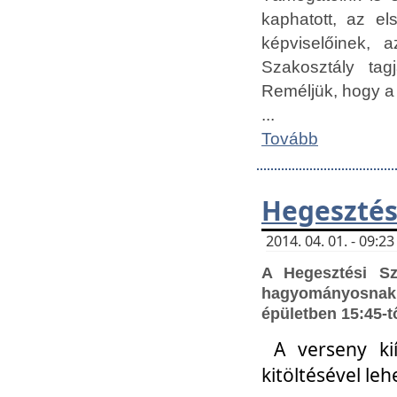
kaphatott, az e
képviselőinek,
Szakosztály tag
Reméljük, hogy a
...
Tovább
Hegesztés
2014. 04. 01. - 09:
A Hegesztési S
hagyományosnak 
épületben 15:45-t
A verseny ki
kitöltésével leh