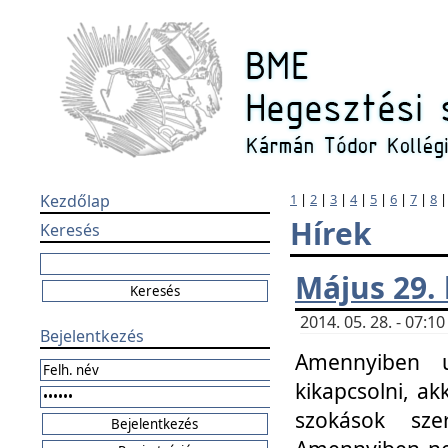
Kezdőlap
1
|
2
|
3
|
4
|
5
|
6
|
7
|
8
Hírek
Keresés
Május 29.
2014. 05. 28. - 07:
Bejelentkezés
Amennyiben u
kikapcsolni, ak
szokások sze