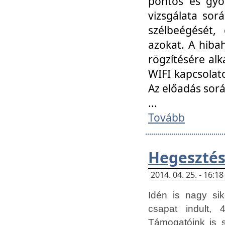
pontos és gyor
vizsgálata so
szélbeégését, 
azokat. A hibah
rögzítésére alk
WIFI kapcsolat
Az előadás sor
...
Tovább
Hegesztés
2014. 04. 25. - 16:
Idén is nagy sik
csapat indult, 
Támogatóink is 