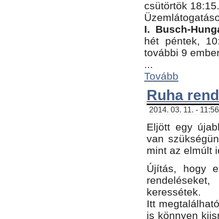
csütörtök 18:15
Üzemlátogatáso
I. Busch-Hung
hét péntek, 10
további 9 embe
...
Tovább
Ruha rend
2014. 03. 11. - 11:5
Eljött egy úja
van szükségünk
mint az elmúlt
Újítás, hogy e
rendelések
keressétek.
Itt megtalálhat
is könnyen kii