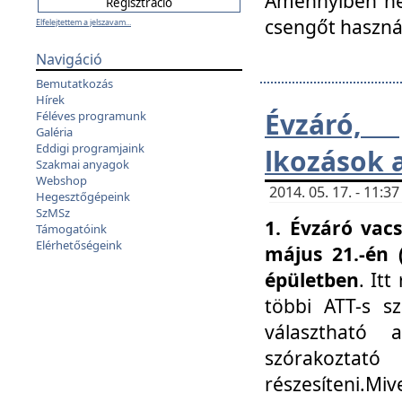
Amennyiben nem
csengőt haszná
Elfelejtettem a jelszavam...
Navigáció
Bemutatkozás
Hírek
Évzáró, 
Féléves programunk
Galéria
Eddigi programjaink
lkozások 
Szakmai anyagok
Webshop
2014. 05. 17. - 11:
Hegesztőgépeink
SzMSz
1. Évzáró vac
Támogatóink
Elérhetőségeink
május 21.-én 
épületben
. It
többi ATT-s sz
választható 
szórakoztató
részesíteni.Miv