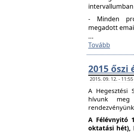
intervallumban
- Minden pro
megadott email 
...
Tovább
2015 őszi 
2015. 09. 12. - 11:
A Hegesztési S
hívunk meg 
rendezvényünk
A Félévnyitó 
oktatási hét)