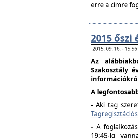
erre a címre fo
2015 őszi 
2015. 09. 16. - 15:
Az alábbiakb
Szakosztály é
információkról
A legfontosabb
- Aki tag szere
Tagregisztációs
- A foglalkozá
19:45-ig vann