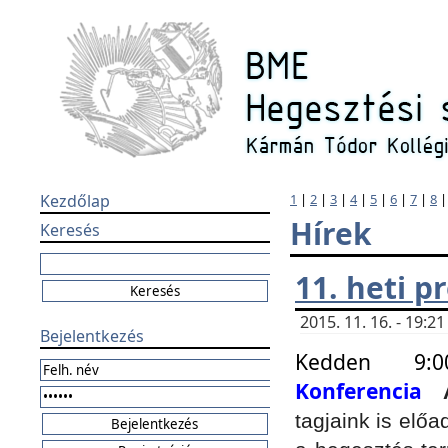
Kezdőlap
1
|
2
|
3
|
4
|
5
|
6
|
7
|
8
Hírek
Keresés
11. heti 
2015. 11. 16. - 19:
Bejelentkezés
Kedden 9:
Konferencia
tagjaink is elő