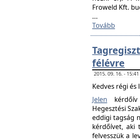
Froweld Kft. bu
...
Tovább
Tagregis
félévre
2015. 09. 16. - 15:
Kedves régi és 
Jelen
kérdőív 
Hegesztési Szak
eddigi tagság n
kérdőívet, aki
felvesszük a le