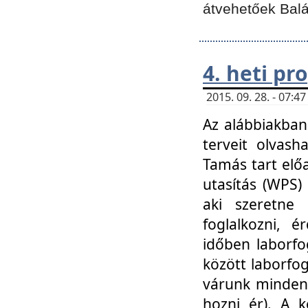
átvehetőek Balá
4. heti p
2015. 09. 28. - 07:
Az alábbiakban 
terveit olvash
Tamás tart elő
utasítás (WPS)
aki szeretne k
foglalkozni, 
időben laborfo
között laborfog
várunk mindenk
hozni ér). A 