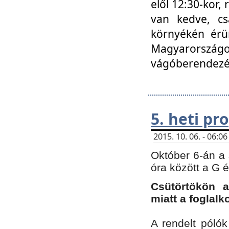
elől 12:30-kor,
van kedve, cs
környékén érün
Magyarországo
vágóberendezé
5. heti p
2015. 10. 06. - 06:
Október 6-án a 
óra között a G 
Csütörtökön a
miatt a foglal
A rendelt póló