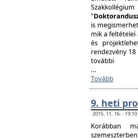
Szakkollégi
"
Doktorandusz
is megismerhet
mik a feltétele
és projektleh
rendezvény 18 
további
...
Tovább
9. heti p
2015. 11. 16. - 19:
Korábban má
szemeszterben