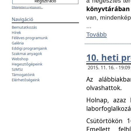
a hegesztés ter
könyvtárában
Elfelejtettem a jelszavam...
van, mindenké
Navigáció
...
Bemutatkozás
Hírek
Tovább
Féléves programunk
Galéria
Eddigi programjaink
Szakmai anyagok
10. heti 
Webshop
Hegesztőgépeink
2015. 11. 16. - 19:
SzMSz
Támogatóink
Az alábbiakb
Elérhetőségeink
olvashattok.
Holnap, azaz 
laborfoglalkozá
Csütörtökön 16
Emellett fe