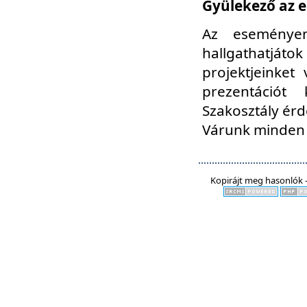
Gyülekező az e
Az eseményen
hallgathatjáto
projektjeinket
prezentációt
Szakosztály ér
Várunk minden 
Kopirájt meg hasonlók -