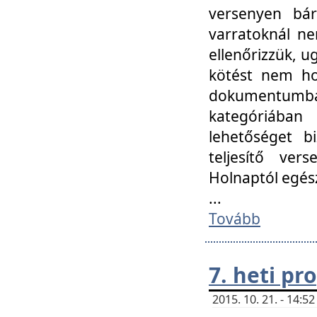
versenyen bár
varratoknál ne
ellenőrizzük, u
kötést nem hoz
dokumentumban 
kategóriába
lehetőséget bi
teljesítő ver
Holnaptól egés
...
Tovább
7. heti p
2015. 10. 21. - 14: