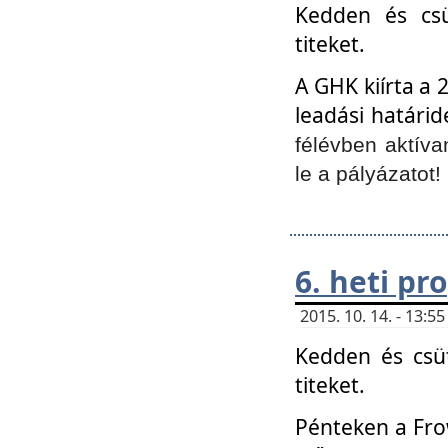
Kedden és csü
titeket.
A GHK kiírta a 
leadási határid
félévben aktíva
le a pályázatot!
6. heti p
2015. 10. 14. - 13:
Kedden és csüt
titeket.
Pénteken a Frow