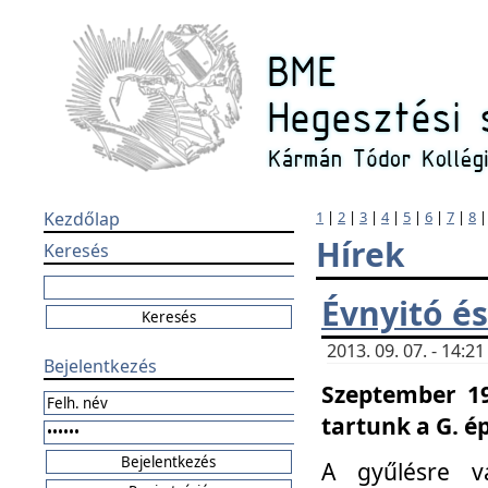
Kezdőlap
1
|
2
|
3
|
4
|
5
|
6
|
7
|
8
Hírek
Keresés
Évnyitó és
2013. 09. 07. - 14:
Bejelentkezés
Szeptember 19
tartunk a G. é
A gyűlésre v