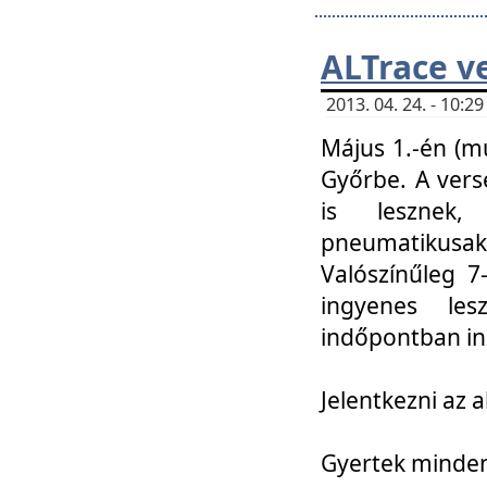
ALTrace v
2013. 04. 24. - 10:
Május 1.-én (m
Győrbe. A vers
is lesznek
pneumatikusak
Valószínűleg 7
ingyenes lesz
indőpontban in
Jelentkezni az a
Gyertek mindenk