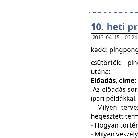
10. heti 
2013. 04. 15. - 06:
kedd: pingpong 
csütörtök: pi
utána:
Előadás, címe:
Az előadás sor
ipari példákkal
- Milyen terve
hegesztett ter
- Hogyan törté
- Milyen veszély