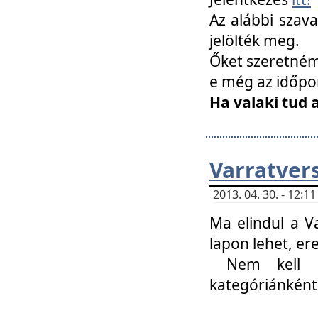
Az alábbi szav
jelölték meg.
Őket szeretném 
e még az időpo
Ha valaki tud 
Varratver
2013. 04. 30. - 12:
Ma elindul a V
lapon lehet, er
Nem kell mi
kategóriánként 