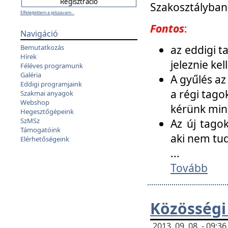
Szakosztályban
Elfelejtettem a jelszavam...
Fontos
:
Navigáció
az eddigi 
Bemutatkozás
Hírek
jeleznie ke
Féléves programunk
Galéria
A gyűlés az
Eddigi programjaink
a régi tago
Szakmai anyagok
Webshop
kérünk min
Hegesztőgépeink
SzMSz
Az új tago
Támogatóink
aki nem tud
Elérhetőségeink
...
Tovább
Közösségi
2013. 09. 08. - 09: