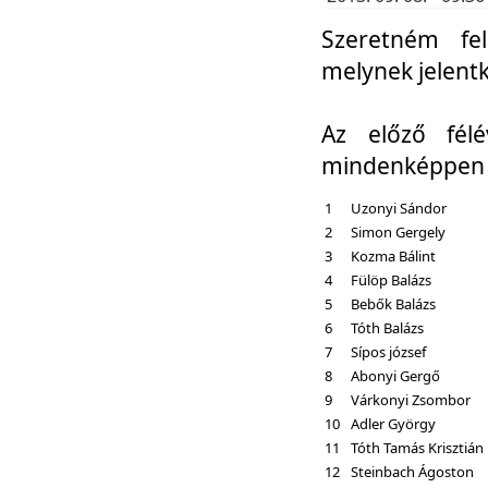
Szeretném fel
melynek jelent
Az előző fél
mindenképpen a
1
Uzonyi Sándor
2
Simon Gergely
3
Kozma Bálint
4
Fülöp Balázs
5
Bebők Balázs
6
Tóth Balázs
7
Sípos józsef
8
Abonyi Gergő
9
Várkonyi Zsombor
10
Adler György
11
Tóth Tamás Krisztián
12
Steinbach Ágoston