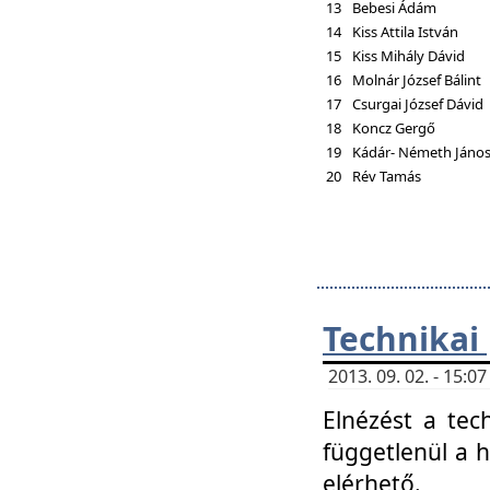
13
Bebesi Ádám
14
Kiss Attila István
15
Kiss Mihály Dávid
16
Molnár József Bálint
17
Csurgai József Dávid
18
Koncz Gergő
19
Kádár- Németh Jáno
20
Rév Tamás
Technikai
2013. 09. 02. - 15:
Elnézést a tec
függetlenül a 
elérhető.