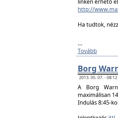
linken érhető el
http://www.mac
Ha tudtok, nézz
...
Tovább
Borg Warn
2013. 05. 07. - 08:
A Borg Warne
maximálisan 14 
Indulás 8:45-ko
Jelentkezés
itt!