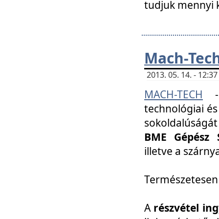
tudjuk mennyi k
Mach-Tech 
2013. 05. 14. - 12:
MACH-TECH
technológiai és
sokoldalúságát
BME Gépész S
illetve a szárn
Természetesen
A
részvétel in