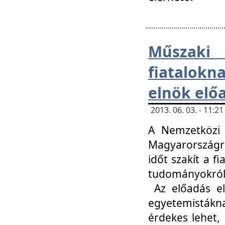
Műsza
fiatalokn
elnök elő
2013. 06. 03. - 11:
A Nemzetközi 
Magyarországr
időt szakít a f
tudományokról 
Az előadás el
egyetemisták
érdekes lehet,