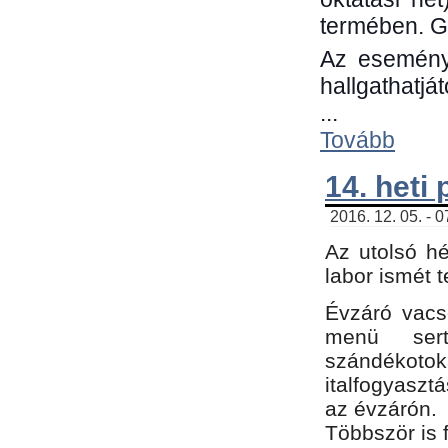
termében. G
Az eseménye
hallgathatjá
...
Tovább
14. heti
2016. 12. 05. - 
Az utolsó h
labor ismét 
Évzáró vacs
menü sert
szándékoto
italfogyaszt
az évzárón.
Többször is 