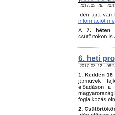
2017. 03. 26. - 20:
Idén újra van
információt meg
A
7. héten
csütörtökön is 
6. heti p
2017. 03. 12. - 08:
1. Kedden 18 
járművek fe
előadáson a 
magyarország
foglalkozás el
2. Csütörtökö
Idén először 