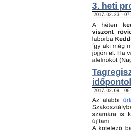
3. heti p
2017. 02. 23. - 07
A héten
ke
viszont rövi
laborba.
Kedde
így aki még 
jöjjön el. Ha 
alelnököt (Na
Tagreg
időponto
2017. 02. 09. - 08
Az alábbi
űr
Szakosztályba
számára is k
újítani.
​A kötelező b