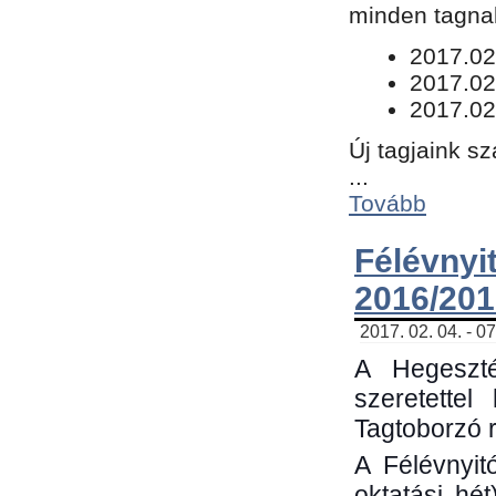
minden tagnak
​2017.02
2017.02
2017.02
Új tagjaink s
...
Tovább
Félévn
2016/201
2017. 02. 04. - 0
A Hegeszté
szeretette
Tagtoborzó 
A Félévnyit
oktatási hé