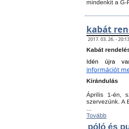
mindenkit a G-
kabát ren
2017. 03. 26. - 20
Kabát rendelé
Idén újra va
információt meg
Kirándulás
Április 1-én,
szervezünk. A 
...
Tovább
póló és pu