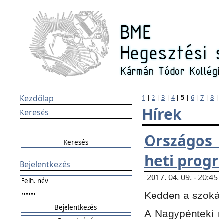
Kezdőlap
1
|
2
|
3
|
4
|
5
|
6
|
7
|
8
Hírek
Keresés
Országos 
heti prog
Bejelentkezés
2017. 04. 09. - 20:
Kedden a szokás
A Nagypénteki m