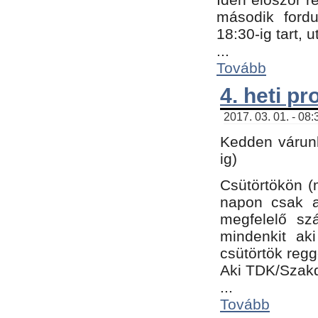
második fordu
18:30-ig tart,
...
Tovább
4. heti p
2017. 03. 01. - 08
Kedden várunk
ig)
Csütörtökön (
napon csak a
megfelelő sz
mindenkit ak
csütörtök regg
Aki TDK/Szak
...
Tovább