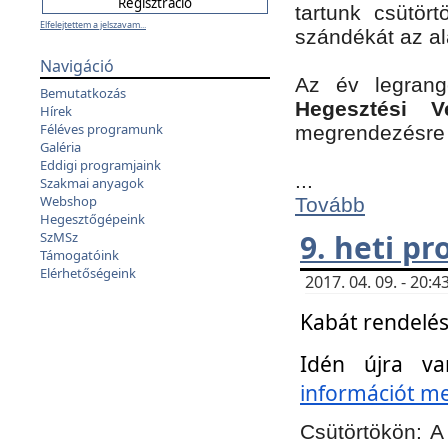
tartunk csütört
Elfelejtettem a jelszavam...
szándékát az a
Navigáció
Az év legran
Bemutatkozás
Hegesztési V
Hírek
Féléves programunk
megrendezésre 
Galéria
Eddigi programjaink
...
Szakmai anyagok
Webshop
Tovább
Hegesztőgépeink
9. heti p
SzMSz
Támogatóink
Elérhetőségeink
2017. 04. 09. - 20
Kabát rendelés
Idén újra va
információt meg
Csütörtökön:
A