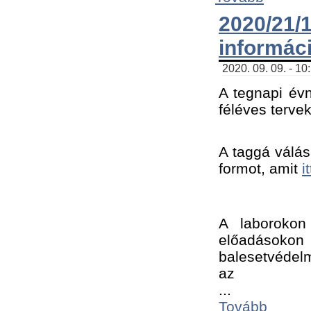
2020/21
informác
2020. 09. 09. - 10
A tegnapi évn
féléves tervek
A taggá válásh
formot, amit 
i
A laborokon 
előadásokon 
balesetvédelm
az ﻿
...
Tovább