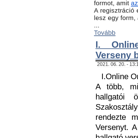
formot, amit
az
A regisztráció 
lesz egy form,
...
Tovább
I. Onli
Verseny 
2021. 06. 20. - 13
I.Online 
A több, mi
hallgatói
Szakosztál
rendezte m
Versenyt. A
hallgató ve