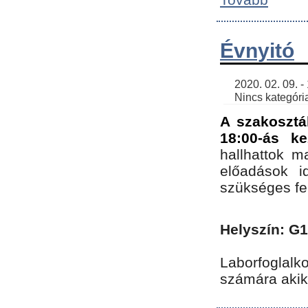
Évnyitó
    2020. 02. 09. - 19:30 | SimonGergo | 

    Nincs kategória
A szakosztá
18:00-ás ke
hallhattok ma
előadások id
szükséges fe
Helyszín: G
Laborfoglalk
számára akik