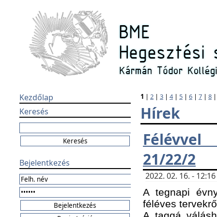
Kezdőlap
1
|
2
|
3
|
4
|
5
|
6
|
7
|
8
Hírek
Keresés
Félévvel
21/22/2
Bejelentkezés
2022. 02. 16. - 12:
A tegnapi évny
féléves tervekrő
A taggá válásho