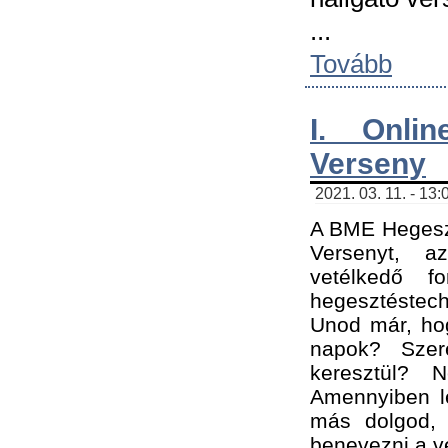
...
Tovább
I. Onli
Verseny
2021. 03. 11. - 13:
A BME Hegeszt
Versenyt, a
vetélkedő f
hegesztéstec
Unod már, hog
napok? Szer
keresztül? 
Amennyiben le
más dolgod,
benevezni a ve