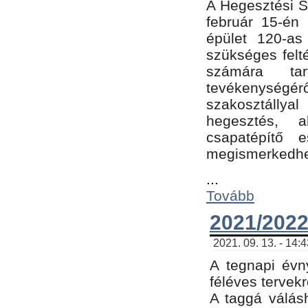
A Hegesztési Sz
február 15-én 
épület 120-a
szükséges felt
számára tar
tevékenységéről
szakosztálly
hegesztés, 
csapatépítő e
megismerkedhet
...
Tovább
2021/2022
2021. 09. 13. - 14:
A tegnapi évny
féléves tervekr
A taggá válásh