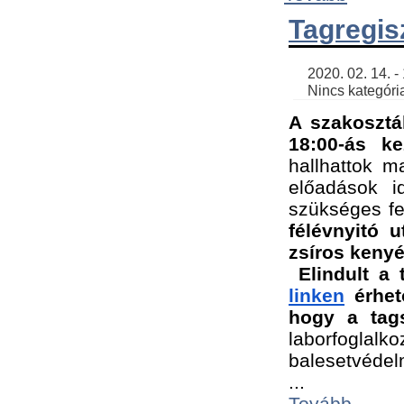
Tagregis
    2020. 02. 14. - 18:56 | SimonGergo | 

    Nincs kategória
A szakosztá
18:00-ás ke
hallhattok ma
előadások id
szükséges fe
félévnyitó u
zsíros kenyé
Elindult a 
linken
 érhet
hogy a tags
laborfogla
balesetvédel
...
Tovább