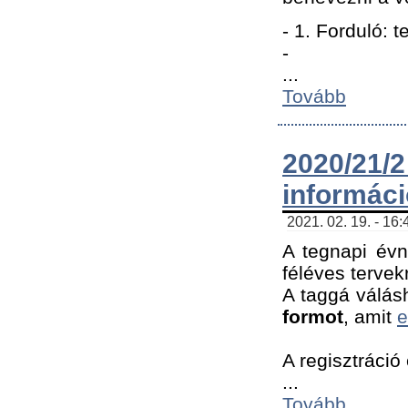
- 1. Forduló: 
-
...
Tovább
2020/21
informác
2021. 02. 19. - 16
A tegnapi évn
féléves tervek
A taggá válásh
formot
, amit
e
A regisztráció 
...
Tovább