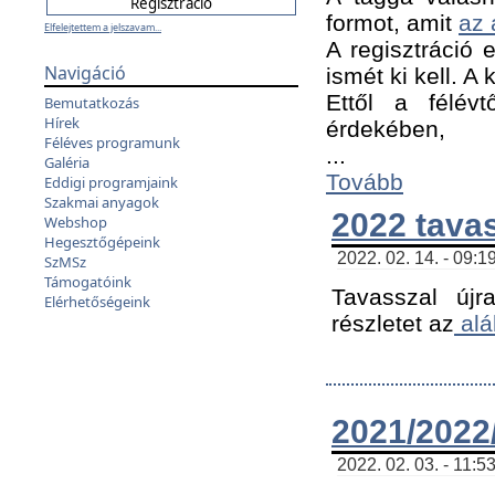
formot, amit
az 
Elfelejtettem a jelszavam...
A regisztráció e
Navigáció
ismét ki kell. A
Ettől a félév
Bemutatkozás
Hírek
érdekében,
Féléves programunk
...
Galéria
Tovább
Eddigi programjaink
Szakmai anyagok
2022 tava
Webshop
Hegesztőgépeink
2022. 02. 14. - 09:1
SzMSz
Támogatóink
Tavasszal újr
Elérhetőségeink
részletet az
alá
2021/2022/
2022. 02. 03. - 11:5