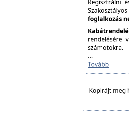
Regisztrálni 
Szakosztályos
foglalkozás n
Kabátrendelé
rendelésére v
számotokra.
...
Tovább
Kopirájt meg 