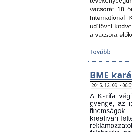
tevékenységünk
vacsorát 18 ó
International 
üdítővel kedv
a vacsora elők
...
Tovább
BME kará
2015. 12. 09. - 08
A Karifa vég
gyenge, az i
finomságok,
kreatívan let
reklámozzá