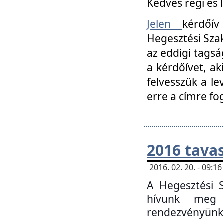
Kedves régi és 
Jelen
kérdőív
Hegesztési Szak
az eddigi tagsá
a kérdőívet, ak
felvesszük a le
erre a címre fo
2016 tavas
2016. 02. 20. - 09:
A Hegesztési S
hívunk meg 
rendezvényünk