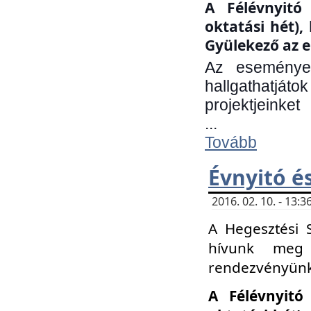
A Félévnyitó 
oktatási hét)
Gyülekező az e
Az eseményen
hallgathatjáto
projektjeinket
...
Tovább
Évnyitó é
2016. 02. 10. - 13
A Hegesztési 
hívunk meg 
rendezvényünk
A Félévnyitó