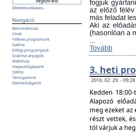
fogjuk gyártan
Elfelejtettem a jelszavam...
az előző félév
más feladat les
Navigáció
Aki az előadá
Bemutatkozás
(hasonlóan a
Hírek
Féléves programunk
...
Galéria
Tovább
Eddigi programjaink
Szakmai anyagok
Webshop
3. heti p
Hegesztőgépeink
SzMSz
Támogatóink
2016. 02. 29. - 09:
Elérhetőségeink
Kedden 18:00-t
Alapozó előad
meg ezeket az 
részt vettek, é
tól várjuk a he