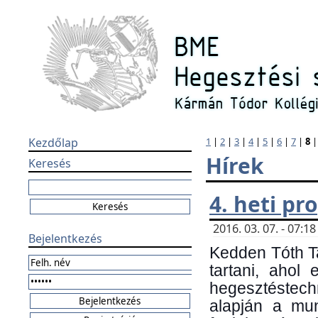
Kezdőlap
1
|
2
|
3
|
4
|
5
|
6
|
7
|
8
Hírek
Keresés
4. heti p
2016. 03. 07. - 07:
Bejelentkezés
Kedden Tóth Ta
tartani, ahol
hegesztéstechn
alapján a mun