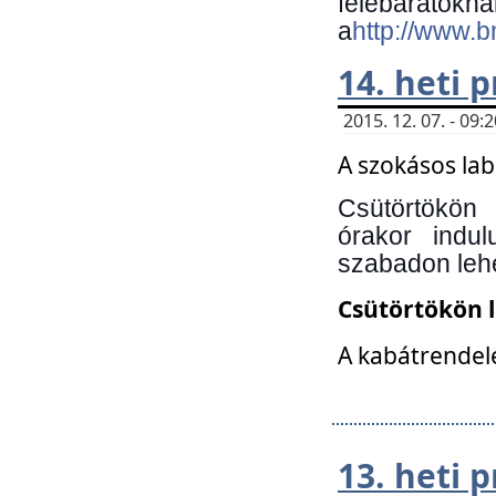
felebará
a
http://www.
14. heti
2015. 12. 07. - 09
A szokásos la
Csütörtökön
órakor indu
szabadon lehe
Csütörtökön 
A kabátrendelé
13. heti