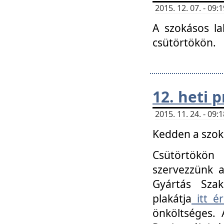
2015. 12. 07. - 09
A szokásos la
csütörtökön.
12. heti
2015. 11. 24. - 09
Kedden a szoká
Csütörtökö
szervezzünk a
Gyártás Szak
plakátja
itt ér
önköltséges. 