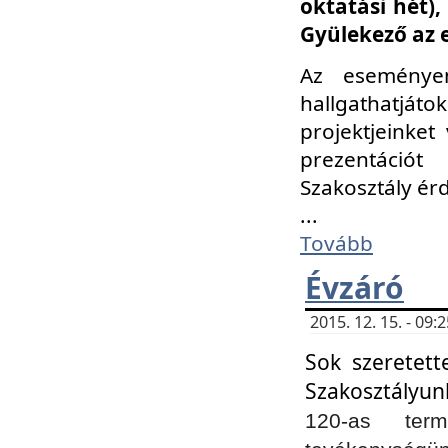
oktatási hét)
Gyülekező az 
Az eseménye
hallgathatjáto
projektjeinket
prezentációt
Szakosztály ér
...
Tovább
Évzáró
2015. 12. 15. - 09
Sok szeretett
Szakosztályun
120-as ter