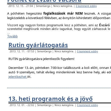
2013. 12. 15. - 21:04 | SimonGergo | Nincs kategória. |
0 komment eddig
A póthéten hegesztési
foglalkozások már NEM
lesznek. A vizsga
legközelebb a következő félévben, az évnyitón kihirdetett időpontban 
Viszont egy nagyon fontos programunk lesz a póthéten, ami az
Évzáró 
szeretettel meghívunk minden aktív tagunkat, hogy együtt zárhassuk le
...
Tovább
Rutin gyárlátogatás
2013. 12. 11. - 07:53 | SimonGergo | Nincs kategória. |
0 komment eddig
RUTIN gyárlátogatásra jelentkezők figyelem!
December 13.-án, pénteken 7:00-kor találkozunk a koli előtt, onnan
autó 9 személyes, tehát elvileg mindenkinek lesz benne hely, aki edd
jelentkezhet
itt.
13. heti programok és a jövő
2013. 12. 01. - 22:02 | SimonGergo | Nincs kategória. |
0 komment eddig