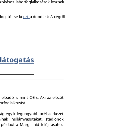
okásos laborfoglalkozások lesznek.
og, töltse ki
ezt
a doodle-t: A cégről
átogatás
 előadó is mint OE-s. Aki az előzőt
borfoglalkozást.
ág egyik legnagyobb acélszerkezet
lnak hullámvasutakat, stadionok
 például a Margit híd felújításához