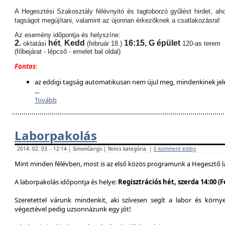
A Hegesztési Szakosztály félévnyitó és tagtoborzó gyűlést hirdet, aho
tagságot megújítani, valamint az újonnan érkezőknek a csatlakozásra!
Az esemény időpontja és helyszíne:
2.
hét
Kedd
16:15,
G épület
oktatási
,
(február 18.)
120-as terem
(főbejárat - lépcső - emelet bal oldal)
Fontos
:
az eddigi tagság automatikusan nem újul meg, mindenkinek jel
...
Tovább
Laborpakolás
2014. 02. 03. - 12:14 | SimonGergo | Nincs kategória. |
0 komment eddig
Mint minden félévben, most is az első közös programunk a Hegesztő l
A laborpakolás időpontja és helye:
Regisztrációs hét, szerda 14:00 (
Szeretettel várunk mindenkit, aki szívesen segít a labor és körn
végeztével pedig uzsonnázunk egy jót!