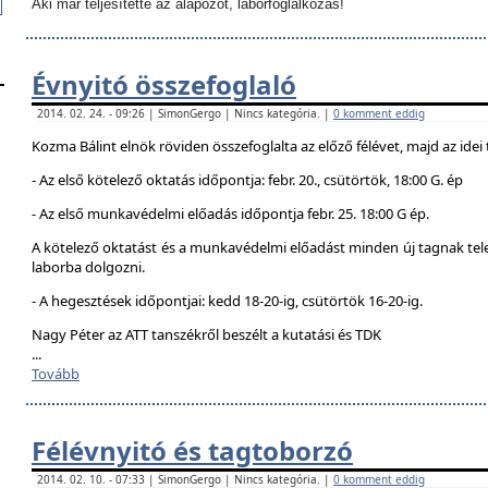
Aki már teljesítette az alapozót, laborfoglalkozás!
Évnyitó összefoglaló
2014. 02. 24. - 09:26 | SimonGergo | Nincs kategória. |
0 komment eddig
Kozma Bálint elnök röviden összefoglalta az előző félévet, majd az idei 
- Az első kötelező oktatás időpontja: febr. 20., csütörtök, 18:00 G. ép
- Az első munkavédelmi előadás időpontja febr. 25. 18:00 G ép.
A kötelező oktatást és a munkavédelmi előadást minden új tagnak telej
laborba dolgozni.
- A hegesztések időpontjai: kedd 18-20-ig, csütörtök 16-20-ig.
Nagy Péter az ATT tanszékről beszélt a kutatási és TDK
...
Tovább
Félévnyitó és tagtoborzó
2014. 02. 10. - 07:33 | SimonGergo | Nincs kategória. |
0 komment eddig