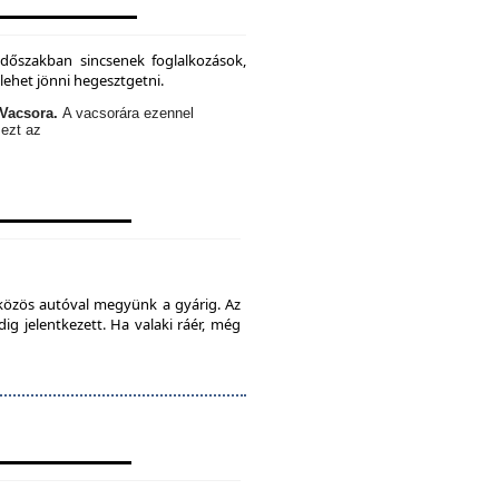
időszakban sincsenek foglalkozások,
lehet jönni hegesztgetni.
Vacsora.
A vacsorára ezennel
 ezt az
 közös autóval megyünk a gyárig. Az
ig jelentkezett. Ha valaki ráér, még