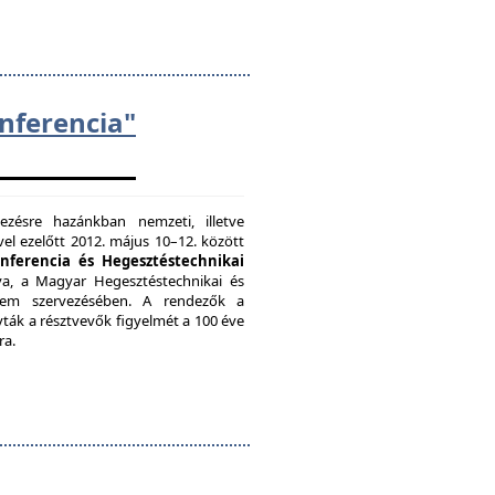
ferencia"
zésre hazánkban nemzeti, illetve
el ezelőtt 2012. május 10–12. között
onferencia és Hegesztéstechnikai
a, a Magyar Hegesztéstechnikai és
etem szervezésében. A rendezők a
vták a résztvevők figyelmét a 100 éve
ra.