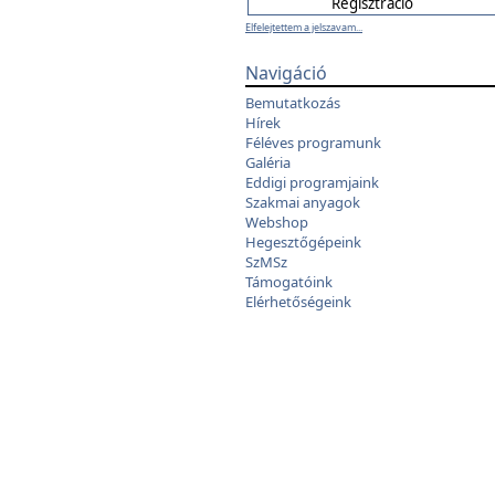
Elfelejtettem a jelszavam...
Navigáció
Bemutatkozás
Hírek
Féléves programunk
Galéria
Eddigi programjaink
Szakmai anyagok
Webshop
Hegesztőgépeink
SzMSz
Támogatóink
Elérhetőségeink