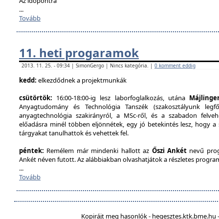
Az időpontra
...
Tovább
11. heti progaramok
2013. 11. 25. - 09:34 | SimonGergo | Nincs kategória. |
0 komment eddig
kedd:
elkezdődnek a projektmunkák
csütörtök:
16:00-18:00-ig lesz laborfoglalkozás, utána
Májlinge
Anyagtudomány és Technológia Tanszék (szakosztályunk legfőb
anyagtechnológia szakirányról, a MSc-ről, és a szabadon felveh
előadásra minél többen eljönnétek, egy jó betekintés lesz, hogy a
tárgyakat tanulhattok és vehettek fel.
péntek:
Remélem már mindenki hallott az
Őszi Ankét
nevű prog
Ankét néven futott. Az alábbiakban olvashatjátok a részletes program
...
Tovább
Kopirájt meg hasonlók - hegesztes.ktk.bme.hu -