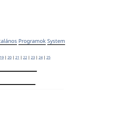
talános
Programok
System
19
|
20
|
21
|
22
|
23
|
24
|
25