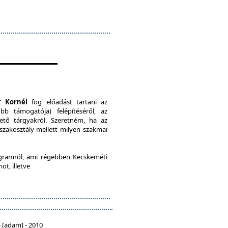
r Kornél
fog előadást tartani az
b támogatója) felépítéséről, az
ető tárgyakról. Szeretném, ha az
 szakosztály mellett milyen szakmai
ramról, ami régebben Kecskeméti
ot, illetve
 [adam] - 2010