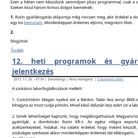
Ezen a héten nem készülünk semmilyen plusz programmal, csak a sz
Ezeken kívül három fontos dolgot kiemelnék:
1.
Rutin gyárlátogatás időpontja még nincsen meg, akit érdekel a dol
egy kis
bemutató.
Mindenképpen érdemes eljönni, megnézni őket.
2.
Megjöttek
...
Tovább
12. heti programok és gyárl
jelentkezés
2013. 11. 26. - 07:54 | SimonGergo | Nincs kategória. |
0 komment eddig
A szokásos laborfoglalkozások mellett:
1. Csütörtökön Idegen nyelvű est a Bánkin. Talán lesz annyi BME-s
kihagyta az most tudja pótolni. Mivel késő délután lesz ezért üti a la
2. Ismét lehetőséget kaptunk, hogy meglátogathassuk Magyarorsz
gyártóját, a dombóvári Rutin Kft-t. Az egész világra exportá
acélszerkezeteit, hidakat. Ha valakit érdekel, hogy miként készült,
szükséges szerkezet akkor mindenképpen érdemes ide ellátogatni.