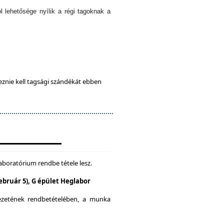
l lehetősége nyílik a régi tagoknak a
eznie kell tagsági szándékát ebben
aboratórium rendbe tétele lesz.
Február 5), G épület Heglabor
yezetének rendbetételében, a munka