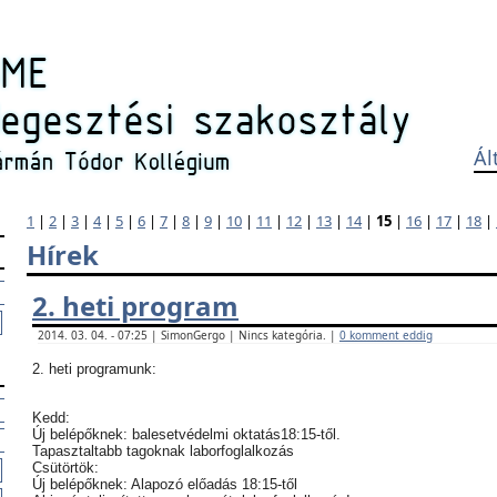
Ál
1
|
2
|
3
|
4
|
5
|
6
|
7
|
8
|
9
|
10
|
11
|
12
|
13
|
14
|
15
|
16
|
17
|
18
|
Hírek
2. heti program
2014. 03. 04. - 07:25 | SimonGergo | Nincs kategória. |
0 komment eddig
2. heti programunk:
Kedd:
Új belépőknek: balesetvédelmi oktatás18:15-től.
Tapasztaltabb tagoknak laborfoglalkozás
Csütörtök:
Új belépőknek: Alapozó előadás 18:15-től