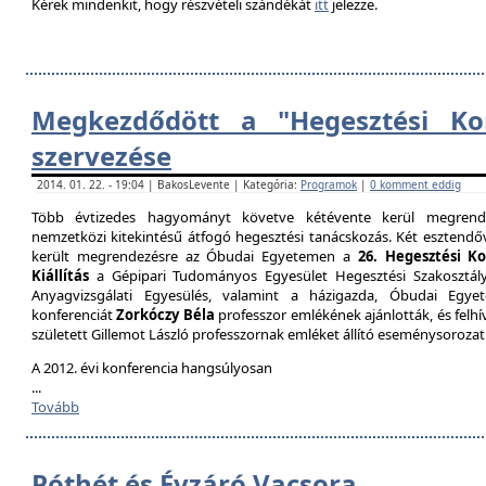
Kérek mindenkit, hogy részvételi szándékát
itt
jelezze.
Megkezdődött a "Hegesztési Kon
szervezése
2014. 01. 22. - 19:04 | BakosLevente | Kategória:
Programok
|
0 komment eddig
Több évtizedes hagyományt követve kétévente kerül megrende
nemzetközi kitekintésű átfogó hegesztési tanácskozás. Két esztendőv
került megrendezésre az Óbudai Egyetemen a
26. Hegesztési K
Kiállítás
a Gépipari Tudományos Egyesület Hegesztési Szakosztály
Anyagvizsgálati Egyesülés, valamint a házigazda, Óbudai Egy
konferenciát
Zorkóczy Béla
professzor emlékének ajánlották, és felhí
született Gillemot László professzornak emléket állító eseménysorozat
A 2012. évi konferencia hangsúlyosan
...
Tovább
Póthét és Évzáró Vacsora