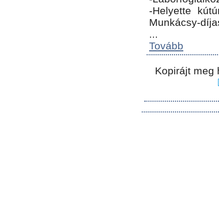
-Helyette kút
Munkácsy-díja
...
Tovább
Kopirájt meg 