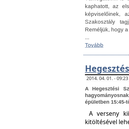
kaphatott, az e
képviselőinek,
Szakosztály tag
Reméljük, hogy a
...
Tovább
Hegesztés
2014. 04. 01. - 09:
A Hegesztési S
hagyományosnak 
épületben 15:45-t
A verseny ki
kitöltésével leh