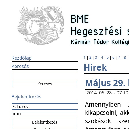
Kezdőlap
1
|
2
|
3
|
4
|
5
|
6
|
7
|
8
Hírek
Keresés
Május 29.
2014. 05. 28. - 07:
Bejelentkezés
Amennyiben u
kikapcsolni, ak
szokások sze