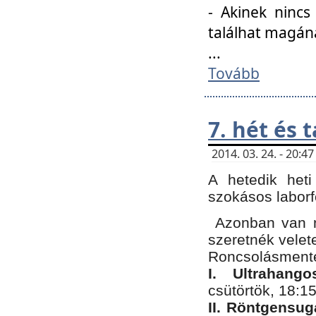
- Akinek nincs
találhat magán
...
Tovább
7. hét és 
2014. 03. 24. - 20:
A hetedik heti
szokásos labor
Azonban van n
szeretnék velet
Roncsolásmente
I. Ultrahang
csütörtök, 18:15
II. Röntgensug