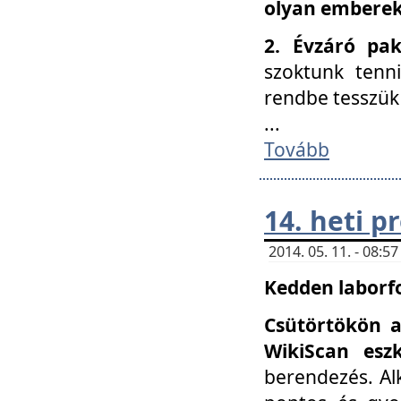
olyan embereke
2. Évzáró pa
szoktunk tenn
rendbe tesszü
...
Tovább
14. heti 
2014. 05. 11. - 08:
Kedden laborfo
Csütörtökön a
WikiScan eszk
berendezés. Al