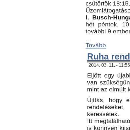
csütörtök 18:15
Üzemlátogatáso
I. Busch-Hung
hét péntek, 10
további 9 embe
...
Tovább
Ruha rend
2014. 03. 11. - 11:5
Eljött egy úja
van szükségünk
mint az elmúlt
Újítás, hogy e
rendelések
keressétek.
Itt megtalálhat
is könnyen kii