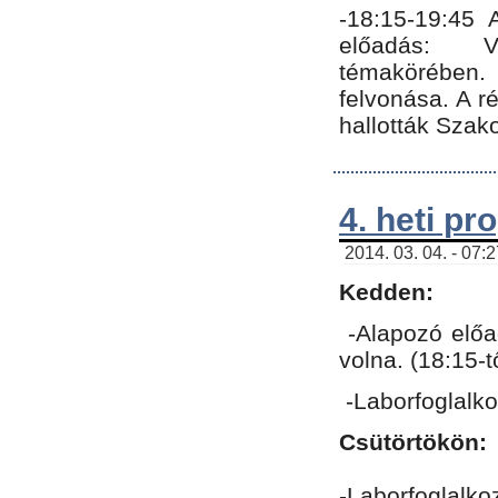
-18:15-19:45
előadás: Vo
témakörében.
felvonása. A 
hallották Szako
4. heti p
2014. 03. 04. - 07:
Kedden:
-Alapozó előa
volna. (18:15-
-Laborfoglalk
Csütörtökön:
-Laborfoglalko