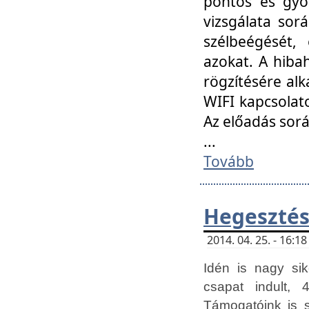
pontos és gyor
vizsgálata so
szélbeégését, 
azokat. A hibah
rögzítésére alk
WIFI kapcsolat
Az előadás sor
...
Tovább
Hegesztés
2014. 04. 25. - 16:
Idén is nagy sik
csapat indult, 
Támogatóink is 