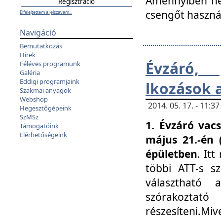
Amennyiben nem
csengőt haszná
Elfelejtettem a jelszavam...
Navigáció
Bemutatkozás
Hírek
Évzáró, 
Féléves programunk
Galéria
Eddigi programjaink
lkozások 
Szakmai anyagok
Webshop
2014. 05. 17. - 11:
Hegesztőgépeink
SzMSz
1. Évzáró vac
Támogatóink
Elérhetőségeink
május 21.-én 
épületben
. It
többi ATT-s sz
választható 
szórakoztató
részesíteni.Miv