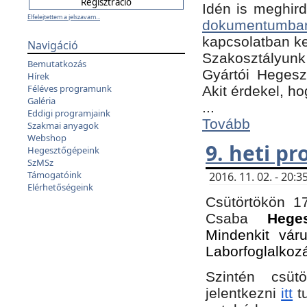
Idén is meghird
Elfelejtettem a jelszavam...
dokumentumba
kapcsolatban ke
Navigáció
Szakosztályunk 
Bemutatkozás
Gyártói Hegeszt
Hírek
Féléves programunk
Akit érdekel, h
Galéria
...
Eddigi programjaink
Tovább
Szakmai anyagok
Webshop
9. heti p
Hegesztőgépeink
SzMSz
Támogatóink
2016. 11. 02. - 20
Elérhetőségeink
Csütörtökön 17
Csaba
Hege
Mindenkit vár
Laborfoglalkoz
Szintén csüt
jelentkezni
itt
tu