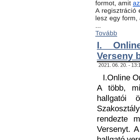
formot, amit
az
A regisztráció 
lesz egy form,
...
Tovább
I. Onli
Verseny 
2021. 06. 20. - 13
I.Online 
A több, mi
hallgatói
Szakosztál
rendezte m
Versenyt. A
hallgató ve