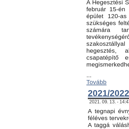
A Hegesztési Sz
február 15-én 
épület 120-a
szükséges felt
számára tar
tevékenységéről
szakosztálly
hegesztés, 
csapatépítő e
megismerkedhet
...
Tovább
2021/2022
2021. 09. 13. - 14:
A tegnapi évny
féléves tervekr
A taggá válásh