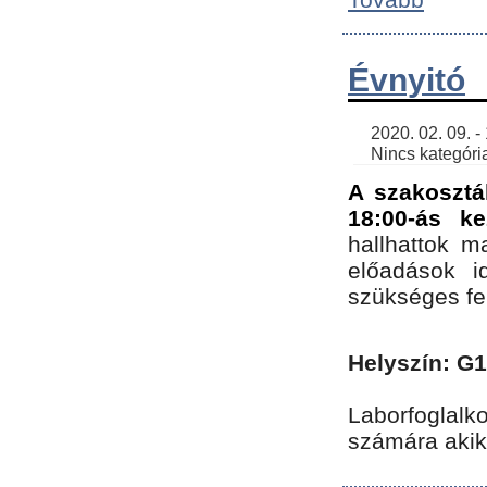
Évnyitó
    2020. 02. 09. - 19:30 | SimonGergo | 

    Nincs kategória
A szakosztá
18:00-ás ke
hallhattok ma
előadások id
szükséges fe
Helyszín: G
Laborfoglalk
számára akik