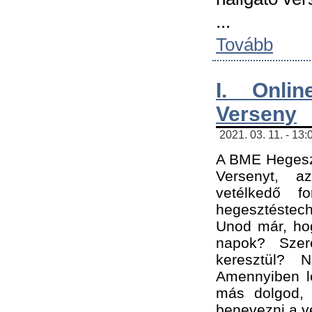
...
Tovább
I. Onli
Verseny
2021. 03. 11. - 13:
A BME Hegeszt
Versenyt, a
vetélkedő f
hegesztéstec
Unod már, hog
napok? Szer
keresztül? 
Amennyiben le
más dolgod,
benevezni a ve