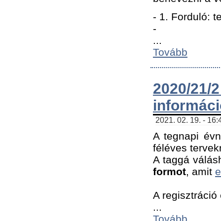
- 1. Forduló: 
-
...
Tovább
2020/21
informác
2021. 02. 19. - 16
A tegnapi évn
féléves tervek
A taggá válásh
formot
, amit
e
A regisztráció 
...
Tovább