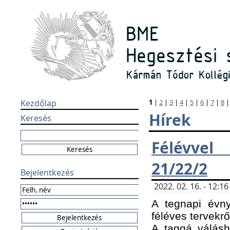
Kezdőlap
1
|
2
|
3
|
4
|
5
|
6
|
7
|
8
Hírek
Keresés
Félévvel
21/22/2
Bejelentkezés
2022. 02. 16. - 12:
A tegnapi évny
féléves tervekrő
A taggá válásho