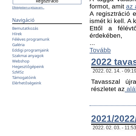
formot, amit
az 
Elfelejtettem a jelszavam...
A regisztráció e
Navigáció
ismét ki kell. A
Ettől a félév
Bemutatkozás
Hírek
érdekében,
Féléves programunk
...
Galéria
Tovább
Eddigi programjaink
Szakmai anyagok
2022 tava
Webshop
Hegesztőgépeink
2022. 02. 14. - 09:1
SzMSz
Támogatóink
Tavasszal újr
Elérhetőségeink
részletet az
alá
2021/2022/
2022. 02. 03. - 11:5