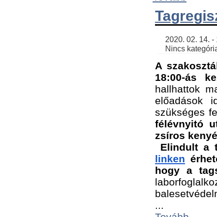
Tagregis
    2020. 02. 14. - 18:56 | SimonGergo | 

    Nincs kategória
A szakosztá
18:00-ás ke
hallhattok ma
előadások id
szükséges fe
félévnyitó u
zsíros kenyé
Elindult a 
linken
 érhet
hogy a tags
laborfogla
balesetvédel
...
Tovább