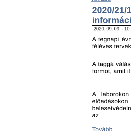
2020/21
informác
2020. 09. 09. - 10
A tegnapi évn
féléves tervek
A taggá válásh
formot, amit 
i
A laborokon 
előadásokon 
balesetvédelm
az ﻿
...
Tovább