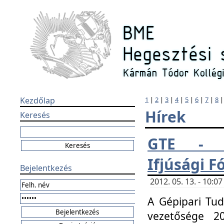
Kezdőlap
1
|
2
|
3
|
4
|
5
|
6
|
7
|
8
Hírek
Keresés
GTE - H
Ifjúsági 
Bejelentkezés
2012. 05. 13. - 10:
A Gépipari Tu
vezetősége 20