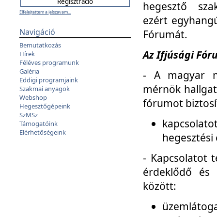
hegesztő sza
Elfelejtettem a jelszavam...
ezért egyhangú
Navigáció
Fórumát.
Bemutatkozás
Az Ifjúsági Fóru
Hírek
Féléves programunk
Galéria
- A magyar m
Eddigi programjaink
mérnök hallgat
Szakmai anyagok
Webshop
fórumot biztosí
Hegesztőgépeink
SzMSz
kapcsolat
Támogatóink
Elérhetőségeink
hegesztési 
- Kapcsolatot t
érdeklődő és 
között:
üzemlátoga