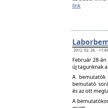
link
Laborbem
2012. 02. 26. - 11:
Február 28-án
új tagunknak a
A bemutatók 
bemutató sorá
és az ott megta
A bemutatókon 
miatt.