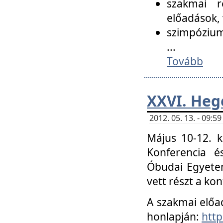
szakmai r
előadások, 
szimpózium
...
Tovább
XXVI. Heg
2012. 05. 13. - 09:
Május 10-12. k
Konferencia é
Óbudai Egyetem
vett részt a ko
A szakmai előa
honlapján:
http