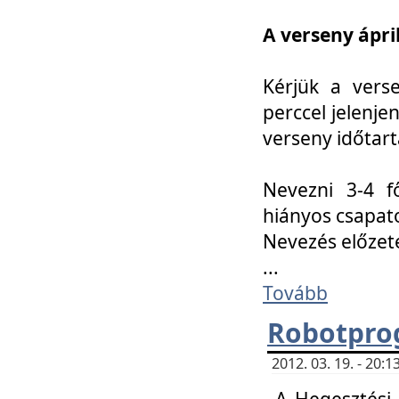
A verseny ápril
Kérjük a vers
perccel jelenje
verseny időtar
Nevezni 3-4 f
hiányos csapat
Nevezés előze
...
Tovább
Robotpro
2012. 03. 19. - 20:
A Hegesztési S