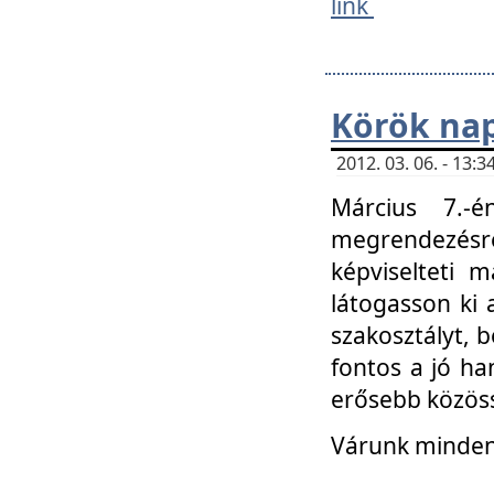
link
Körök na
2012. 03. 06. - 13
Március 7.-
megrendezésre
képviselteti 
látogasson ki 
szakosztályt, b
fontos a jó ha
erősebb közöss
Várunk mindenk