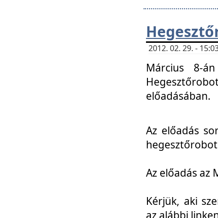
Hegesztőr
2012. 02. 29. - 15:
Március 8-án
Hegesztőrobo
előadásában.
Az előadás so
hegesztőroboto
Az előadás az 
Kérjük, aki sz
az alábbi linken