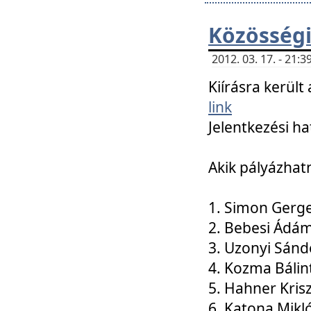
Közösségi
2012. 03. 17. - 21
Kiírásra kerül
link
Jelentkezési ha
Akik pályázhat
1. Simon Gerge
2. Bebesi Ádá
3. Uzonyi Sánd
4. Kozma Bálin
5. Hahner Kris
6. Katona Mikl