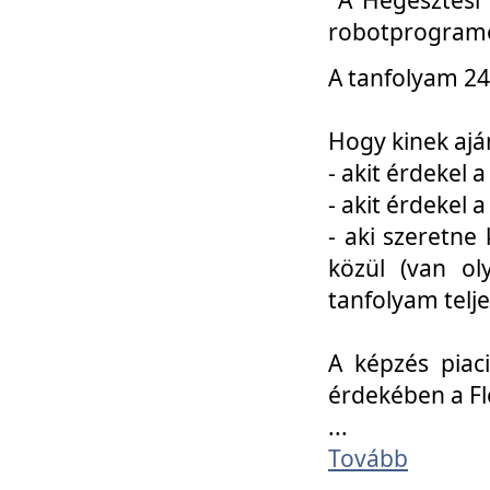
robotprogramo
A tanfolyam 24
Hogy kinek ajá
- akit érdekel 
- akit érdekel
- aki szeretne 
közül (van ol
tanfolyam telje
A képzés piac
érdekében a F
...
Tovább