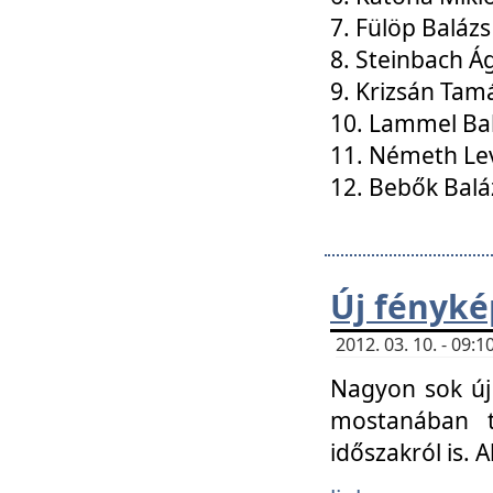
7. Fülöp Balázs
8. Steinbach Á
9. Krizsán Tam
10. Lammel Ba
11. Németh Le
12. Bebők Balá
Új fényké
2012. 03. 10. - 09
Nagyon sok új 
mostanában t
időszakról is. A