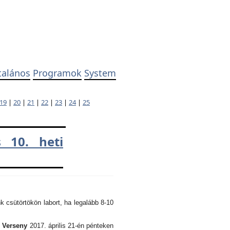
talános
Programok
System
19
|
20
|
21
|
22
|
23
|
24
|
25
 10. heti
k csütörtökön labort, ha legalább 8-10
i Verseny
2017. április 21-én pénteken