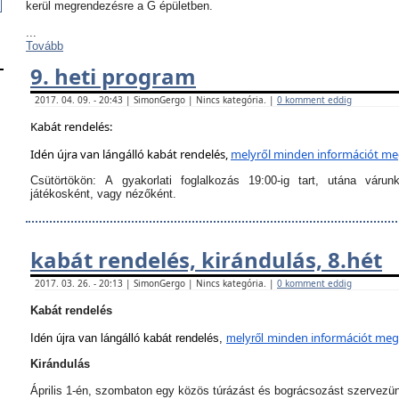
kerül megrendezésre a G épületben.
...
Tovább
9. heti program
2017. 04. 09. - 20:43 | SimonGergo | Nincs kategória. |
0 komment eddig
Kabát rendelés:
Idén újra van lángálló kabát rendelés,
melyről
minden információt megt
Csütörtökön:
A
gyakorlati foglalkozás 19:00-ig tart
, utána várun
játékosként, vagy nézőként.
kabát rendelés, kirándulás, 8.hét
2017. 03. 26. - 20:13 | SimonGergo | Nincs kategória. |
0 komment eddig
Kabát rendelés
minden információt megta
Idén újra van lángálló kabát rendelés,
melyről
Kirándulás
Április 1-én, szombaton egy közös túrázást és bográcsozást szervezü