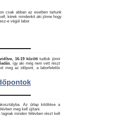
pon csak abban az esetben tartunk
kell, kérek mindenkit aki jönne hogy
lesz-e végül labor.
vidítve, 16-19 között
tudtok jönni
lőadás
, így aki még nem vett részt
el meg az időpont, a laborfelelős
dőpontok
akosztályba. Az űrlap kitöltése a
lévben meg kell újítani.
 tagnak minden félévben részt kell