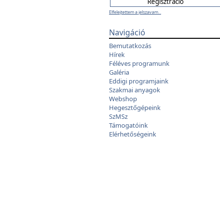
Elfelejtettem a jelszavam...
Navigáció
Bemutatkozás
Hírek
Féléves programunk
Galéria
Eddigi programjaink
Szakmai anyagok
Webshop
Hegesztőgépeink
SzMSz
Támogatóink
Elérhetőségeink