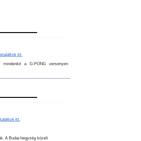
aláltok itt.
k mindenkit a G-PONG versenyen
láltok itt.
nk. A Budai-hegység közeli