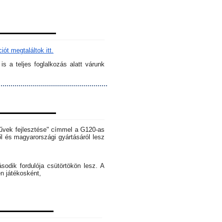
ót megtaláltok itt.
s a teljes foglalkozás alatt várunk
rművek fejlesztése" címmel a G120-as
l és magyarországi gyártásáról lesz
dik fordulója csütörtökön lesz. A
en játékosként,