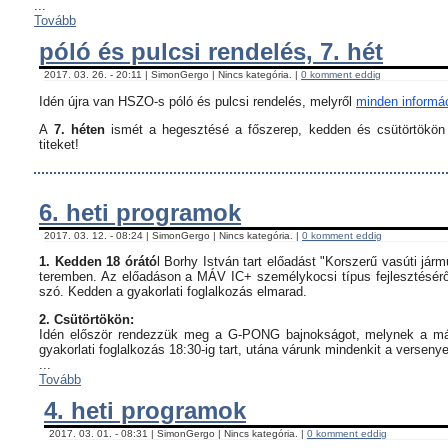
...
Tovább
póló és pulcsi rendelés, 7. hét
2017. 03. 26. - 20:11 | SimonGergo | Nincs kategória. |
0 komment eddig
Idén újra van HSZO-s póló és pulcsi rendelés, melyről
minden informáci
A
7. héten
ismét a hegesztésé a főszerep, kedden és csütörtökön i
titeket!
6. heti programok
2017. 03. 12. - 08:24 | SimonGergo | Nincs kategória. |
0 komment eddig
1. Kedden 18 órátó
l Borhy István tart előadást "Korszerű vasúti já
teremben. Az előadáson a MÁV IC+ személykocsi típus fejlesztésérő
szó. Kedden a gyakorlati foglalkozás elmarad.
2. Csütörtökön:
Idén először rendezzük meg a G-PONG bajnokságot, melynek a máso
gyakorlati foglalkozás 18:30-ig tart, utána várunk mindenkit a verseny
...
Tovább
4. heti programok
2017. 03. 01. - 08:31 | SimonGergo | Nincs kategória. |
0 komment eddig