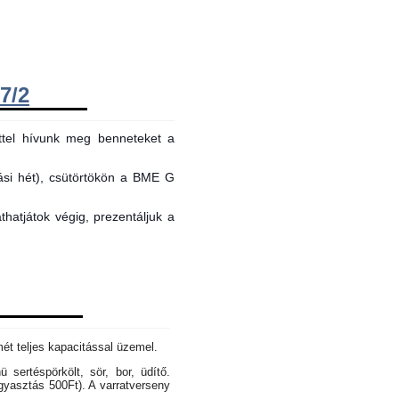
7/2
ttel hívunk meg benneteket a
tási hét), csütörtökön a BME G
hatjátok végig, prezentáljuk a
mét teljes kapacitással üzemel.
sertéspörkölt, sör, bor, üdítő.
gyasztás 500Ft). A varratverseny