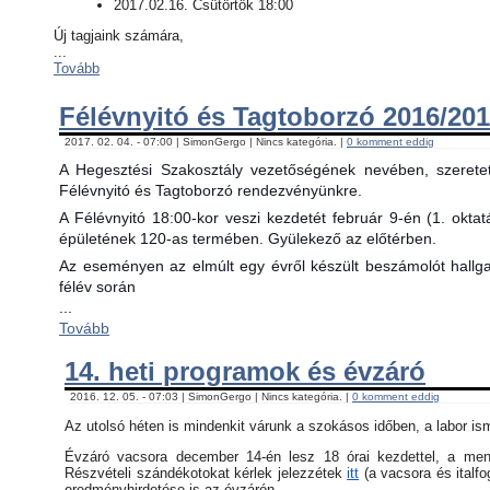
2017.02.16. Csütörtök 18:00
Új tagjaink számára,
...
Tovább
Félévnyitó és Tagtoborzó 2016/201
2017. 02. 04. - 07:00 | SimonGergo | Nincs kategória. |
0 komment eddig
A Hegesztési Szakosztály vezetőségének nevében, szerete
Félévnyitó és Tagtoborzó rendezvényünkre.
A Félévnyitó 18:00-kor veszi kezdetét február 9-én (1. okta
épületének 120-as termében. Gyülekező az előtérben.
Az eseményen az elmúlt egy évről készült beszámolót hallgat
félév során
...
Tovább
14. heti programok és évzáró
2016. 12. 05. - 07:03 | SimonGergo | Nincs kategória. |
0 komment eddig
Az utolsó héten is mindenkit várunk a szokásos időben, a labor is
Évzáró vacsora december 14-én lesz 18 órai kezdettel, a menü 
Részvételi szándékotokat kérlek jelezzétek
itt
(a vacsora és italfo
eredményhirdetése is az évzárón.