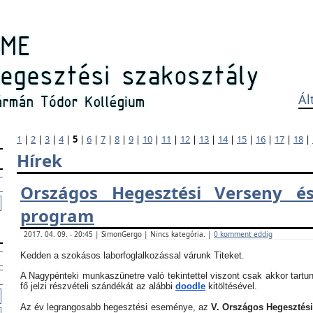
Ál
1
|
2
|
3
|
4
|
5
|
6
|
7
|
8
|
9
|
10
|
11
|
12
|
13
|
14
|
15
|
16
|
17
|
18
|
Hírek
Országos Hegesztési Verseny és
program
2017. 04. 09. - 20:45 | SimonGergo | Nincs kategória. |
0 komment eddig
Kedden a szokásos laborfoglalkozással várunk Titeket.
A Nagypénteki munkaszünetre való tekintettel viszont csak akkor tartun
fő jelzi részvételi szándékát az alábbi
doodle
kitöltésével.
Az év legrangosabb hegesztési eseménye, az
V. Országos Hegesztés