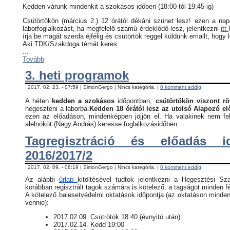
Kedden várunk mindenkit a szokásos időben (18:00-tól 19:45-ig)
Csütörtökön (március 2.) 12 órától dékáni szünet lesz! ezen a na
laborfoglalkozást, ha megfelelő számú érdeklődő lesz, jelentkezni
itt
írja be magát szerda éjfélig és csütörtök reggel küldünk emailt, hogy 
Aki TDK/Szakdoga témát keres
...
Tovább
3. heti programok
2017. 02. 23. - 07:59 | SimonGergo | Nincs kategória. |
0 komment eddig
A héten
kedden a szokásos
időpontban,
csütörtökön viszont rö
hegeszteni a laborba.
Kedden 18 órától lesz az utolsó Alapozó e
ezen az előadáson, mindenképpen jöjjön el. Ha valakinek nem fel
alelnököt (Nagy András) keresse foglalkozásidőben.
Tagregisztráció és előadás i
2016/2017/2
2017. 02. 09. - 08:19 | SimonGergo | Nincs kategória. |
0 komment eddig
Az alábbi
űrlap
kitöltésével tudtok jelentkezni a Hegesztési Sz
korábban regisztrált tagok számára is kötelező, a tagságot minden fé
​A kötelező balesetvédelmi oktatások időpontja (az oktatáson minden
vennie):
​2017.02.09. Csütrötök 18:40 (évnyitó után)
2017.02.14. Kedd 19:00