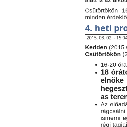
Csütörtökön 1
minden érdeklő
4. heti p
2015. 03. 02. - 15
Kedden
(2015.
Csütörtökön
(
16-20 óra
18 órát
elnöke
hegeszt
as ter
Az előad
rágcsálni
ismerni e
régi tagja