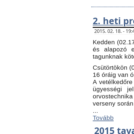
2. heti 
2015. 02. 18. - 1
Kedden (02.17
és alapozó e
tagunknak köt
Csütörtökön (0
16 óráig van ó
A vetélkedőre 
ügyességi je
orvostechnika 
verseny során
...
Tovább
2015 tav