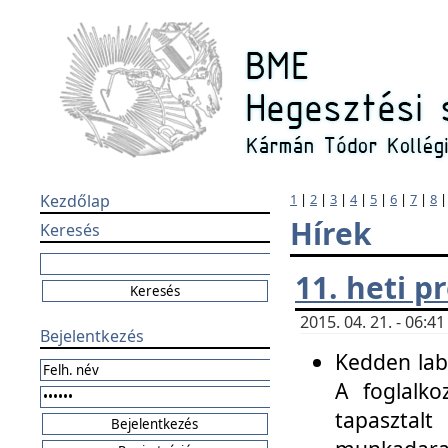
Kezdőlap
1
|
2
|
3
|
4
|
5
|
6
|
7
|
8
Hírek
Keresés
11. heti 
2015. 04. 21. - 06:
Bejelentkezés
Kedden labo
A foglalko
tapasztal