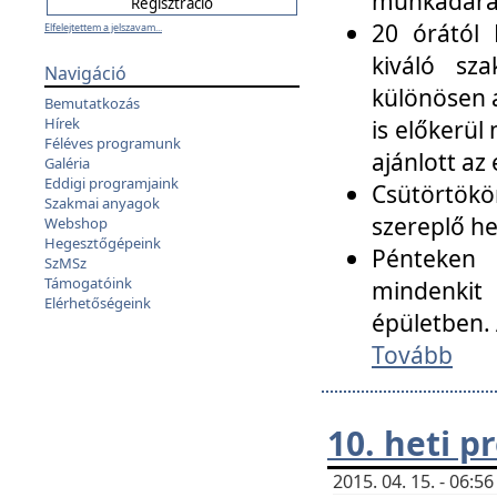
munkadarab
20 órától 
Elfelejtettem a jelszavam...
kiváló sz
Navigáció
különösen a
Bemutatkozás
Hírek
is előkerül
Féléves programunk
ajánlott az
Galéria
Eddigi programjaink
Csütörtökö
Szakmai anyagok
szereplő he
Webshop
Hegesztőgépeink
Pénteken 
SzMSz
Támogatóink
mindenkit
Elérhetőségeink
épületben. 
Tovább
10. heti 
2015. 04. 15. - 06: