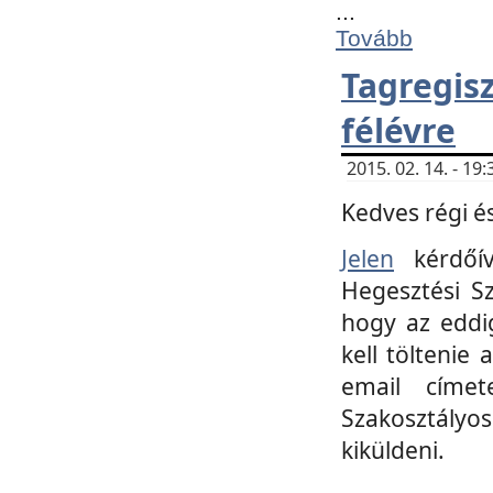
...
Tovább
Tagregi
félévre
2015. 02. 14. - 1
Kedves régi és
Jelen
kérdőív
Hegesztési Sz
hogy az eddi
kell töltenie
email címet
Szakosztályo
kiküldeni.