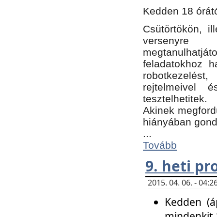
Kedden 18 órátó
Csütörtökön, i
versenyre k
megtanulhatj
feladatokhoz ha
robotkezelést
rejtelmeivel 
tesztelhetitek.
Akinek megfordu
hiányában gon
...
Tovább
9. heti p
2015. 04. 06. - 04
Kedden (áp
mindenkit 