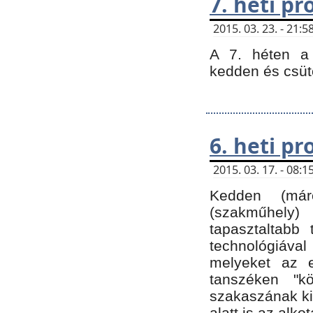
7. heti p
2015. 03. 23. - 21
A 7. héten a 
kedden és csüt
6. heti p
2015. 03. 17. - 08
Kedden (márc
(szakműhely)
tapasztaltabb 
technológiával
melyeket az e
tanszéken "k
szakaszának ki
alatt is az alko