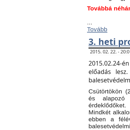
Továbbá néhá
...
Tovább
3. heti p
2015. 02. 22. - 20
2015.02.24-én
előadás lesz
balesetvédelmi
Csütörtökön (
és alapozó e
érdeklődőket.
Mindkét alkalo
ebben a félé
balesetvédelmi