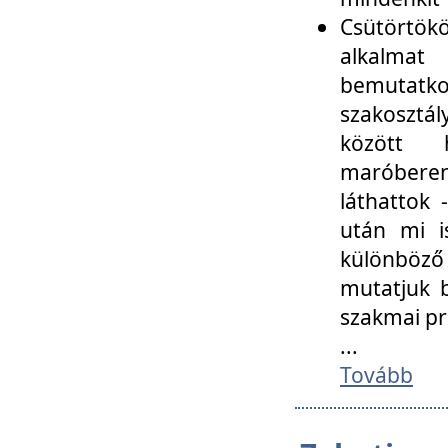
Csütörtökö
alkalmat
bemutatko
szakosztál
között
maróbere
láthattok
után mi i
különböző 
mutatjuk b
szakmai p
...
Tovább