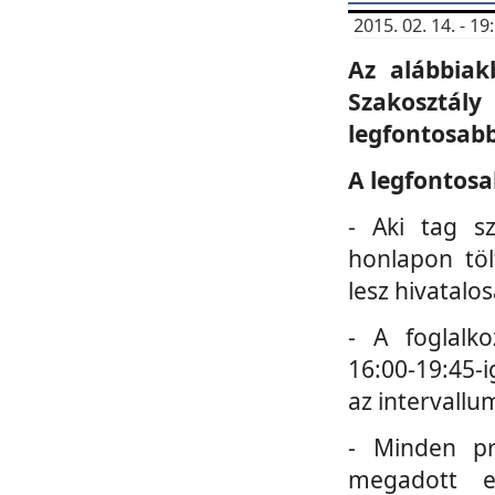
2015. 02. 14. - 
Az alábbiak
Szakosztá
legfontosabb
A legfontosa
- Aki tag s
honlapon töl
lesz hivatalo
- A foglalk
16:00-19:45-i
az intervallu
- Minden pr
megadott e