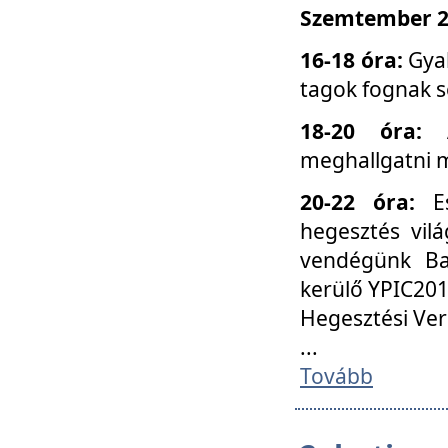
Szemtember 25
16-18 óra:
Gyak
tagok fognak s
18-20 óra:
meghallgatni m
20-22 óra:
Es
hegesztés vilá
vendégünk Ba
kerülő YPIC201
Hegesztési Ver
...
Tovább