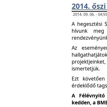
2014. őszi
2014. 09. 06. - 04
A hegesztési 
hívunk meg 
rendezvényünk
Az eseménye
hallgathatjáto
projektjeink
ismertetjük.
Ezt követően 
érdeklődő tag
A Félévnyitó
kedden, a BME