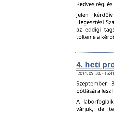
Kedves régi és 
Jelen kérdőí
Hegesztési Sza
az eddigi tag
töltenie a kérd
4. heti p
2014. 09. 30. - 15
Szeptember 3
pótlására lesz
A laborfoglal
várjuk, de t