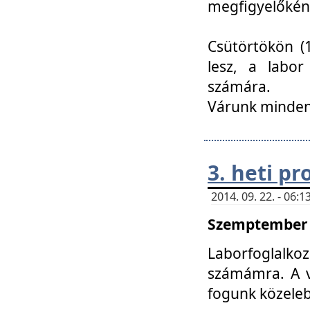
megfigyelőkén
Csütörtökön (1
lesz, a labor
számára.
Várunk mindenk
3. heti p
2014. 09. 22. - 06
Szemptember 2
Laborfoglalk
számámra. A ve
fogunk közele