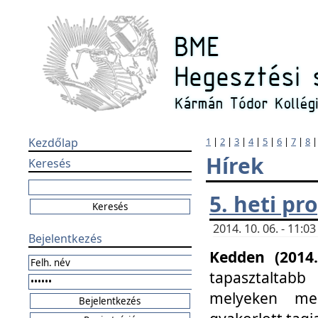
Kezdőlap
1
|
2
|
3
|
4
|
5
|
6
|
7
|
8
Hírek
Keresés
5. heti p
2014. 10. 06. - 11:
Bejelentkezés
Kedden (2014.
tapasztaltabb
melyeken meg