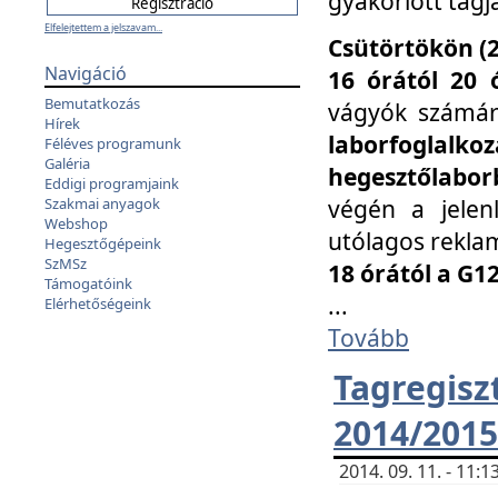
gyakorlott tagj
Elfelejtettem a jelszavam...
Csütörtökön (2
Navigáció
16 órától 20 
Bemutatkozás
vágyók számá
Hírek
laborfoglal
Féléves programunk
Galéria
hegesztőlaborb
Eddigi programjaink
végén a jelenl
Szakmai anyagok
Webshop
utólagos reklam
Hegesztőgépeink
SzMSz
18 órától a G1
Támogatóink
...
Elérhetőségeink
Tovább
Tagreg
2014/2015
2014. 09. 11. - 11