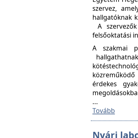
szervez, amel
hallgatóknak k
A szervezők
felsőoktatási 
A szakmai p
hallgathatna
kötéstechnológ
közreműködő i
érdekes gyak
megoldásokba
...
Tovább
Nyári lab