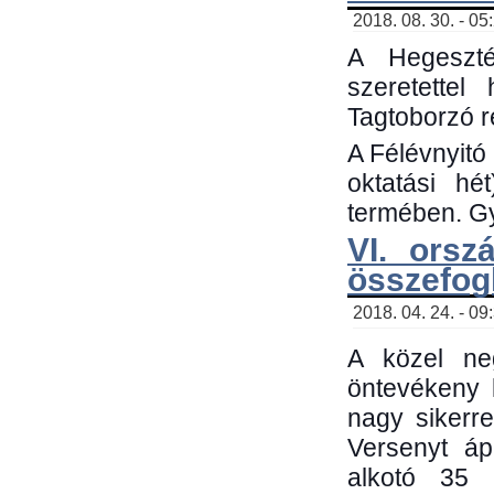
2018. 08. 30. - 05
A Hegeszté
szeretette
Tagtoborzó 
A Félévnyitó
oktatási h
termében. Gy
VI. orsz
összefog
2018. 04. 24. - 09
A közel neg
öntevékeny 
nagy sikerr
Versenyt áp
alkotó 35 h