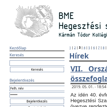
Kezdőlap
1
|
2
|
3
|
4
|
5
|
6
|
7
|
8
Hírek
Keresés
VII. Orsz
összefogl
Bejelentkezés
2019. 05. 01. - 18:
Az idén 40. évf
Hegesztési Sza
övezve rendezte