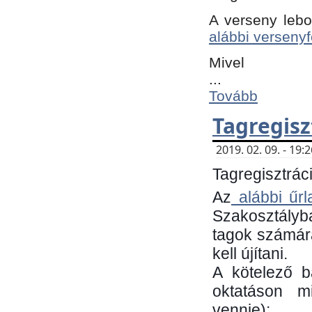
A verseny lebo
alábbi versenyf
Mivel
...
Tovább
Tagregisz
2019. 02. 09. - 19
Tagregisztráci
Az
alábbi űrl
Szakosztályb
tagok számára
kell újítani.
​A kötelező 
oktatáson m
vennie):