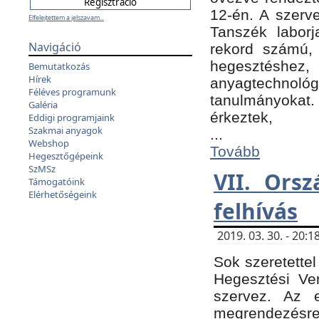
12-én. A szer
Elfelejtettem a jelszavam...
Tanszék laborj
Navigáció
rekord számú, 
hegesztéshe
Bemutatkozás
Hírek
anyagtechnológ
Féléves programunk
tanulmányokat.
Galéria
érkeztek,
Eddigi programjaink
Szakmai anyagok
...
Webshop
Tovább
Hegesztőgépeink
SzMSz
VII. Ors
Támogatóink
Elérhetőségeink
felhívás
2019. 03. 30. - 20
Sok szeretettel
Hegesztési Ve
szervez. Az 
megrendezésre 