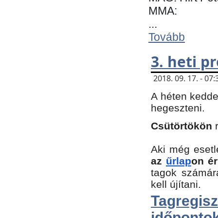
MMA:
...
Tovább
3. heti 
2018. 09. 17. - 0
A héten kedde
hegeszteni.
Csütörtökön
Aki még esetl
az
űrlap
on ér
tagok számár
kell újítani.
Tagregi
időpontok