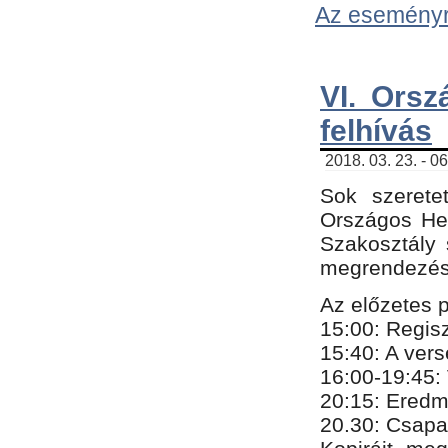
Az eseményről
VI. Orsz
felhívás
2018. 03. 23. - 0
Sok szerete
Országos He
Szakosztály 
megrendezésr
Az előzetes 
15:00: Regis
15:40: A ver
16:00-19:45:
20:
​15​
: Eredm
​20.30: Csapa