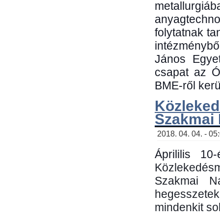
metallu
anyagtechn
folytatnak t
intézménybő
János Egyet
csapat az Ó
BME-ről kerül
Közleked
Szakmai
2018. 04. 04. - 05
Áprililis 1
Közlekedés
Szakmai N
hegesszetek 
mindenkit sok