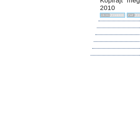
Kopirájt me
2010