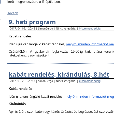
kerül megrendezésre a G épületben.
...
Tovább
9. heti program
2017. 04. 09. - 20:43 | SimonGergo | Nincs kategória. |
0 komment eddig
Kabát rendelés:
Idén újra van lángálló kabát rendelés,
melyről
minden információt megt
Csütörtökön:
A
gyakorlati foglalkozás 19:00-ig tart
, utána várun
játékosként, vagy nézőként.
kabát rendelés, kirándulás, 8.hét
2017. 03. 26. - 20:13 | SimonGergo | Nincs kategória. |
0 komment eddig
Kabát rendelés
minden információt megta
Idén újra van lángálló kabát rendelés,
melyről
Kirándulás
Április 1-én, szombaton egy közös túrázást és bográcsozást szervezü