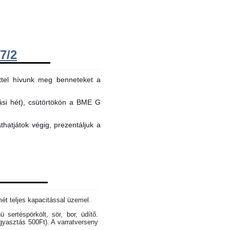
7/2
ttel hívunk meg benneteket a
tási hét), csütörtökön a BME G
hatjátok végig, prezentáljuk a
mét teljes kapacitással üzemel.
sertéspörkölt, sör, bor, üdítő.
gyasztás 500Ft). A varratverseny