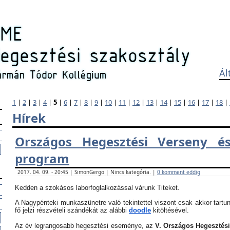
Ál
1
|
2
|
3
|
4
|
5
|
6
|
7
|
8
|
9
|
10
|
11
|
12
|
13
|
14
|
15
|
16
|
17
|
18
|
Hírek
Országos Hegesztési Verseny és
program
2017. 04. 09. - 20:45 | SimonGergo | Nincs kategória. |
0 komment eddig
Kedden a szokásos laborfoglalkozással várunk Titeket.
A Nagypénteki munkaszünetre való tekintettel viszont csak akkor tartun
fő jelzi részvételi szándékát az alábbi
doodle
kitöltésével.
Az év legrangosabb hegesztési eseménye, az
V. Országos Hegesztés