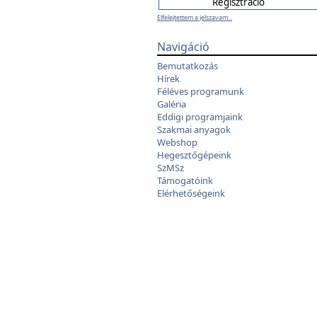
Elfelejtettem a jelszavam...
Navigáció
Bemutatkozás
Hírek
Féléves programunk
Galéria
Eddigi programjaink
Szakmai anyagok
Webshop
Hegesztőgépeink
SzMSz
Támogatóink
Elérhetőségeink