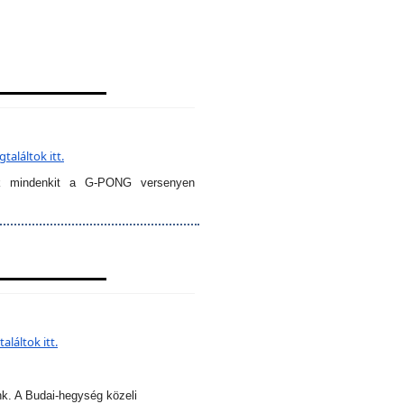
aláltok itt.
k mindenkit a G-PONG versenyen
láltok itt.
nk. A Budai-hegység közeli