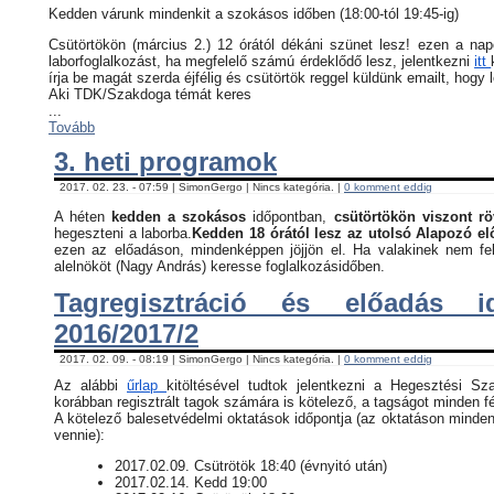
Kedden várunk mindenkit a szokásos időben (18:00-tól 19:45-ig)
Csütörtökön (március 2.) 12 órától dékáni szünet lesz! ezen a na
laborfoglalkozást, ha megfelelő számú érdeklődő lesz, jelentkezni
itt
írja be magát szerda éjfélig és csütörtök reggel küldünk emailt, hogy 
Aki TDK/Szakdoga témát keres
...
Tovább
3. heti programok
2017. 02. 23. - 07:59 | SimonGergo | Nincs kategória. |
0 komment eddig
A héten
kedden a szokásos
időpontban,
csütörtökön viszont rö
hegeszteni a laborba.
Kedden 18 órától lesz az utolsó Alapozó e
ezen az előadáson, mindenképpen jöjjön el. Ha valakinek nem fel
alelnököt (Nagy András) keresse foglalkozásidőben.
Tagregisztráció és előadás i
2016/2017/2
2017. 02. 09. - 08:19 | SimonGergo | Nincs kategória. |
0 komment eddig
Az alábbi
űrlap
kitöltésével tudtok jelentkezni a Hegesztési Sz
korábban regisztrált tagok számára is kötelező, a tagságot minden fé
​A kötelező balesetvédelmi oktatások időpontja (az oktatáson minden
vennie):
​2017.02.09. Csütrötök 18:40 (évnyitó után)
2017.02.14. Kedd 19:00