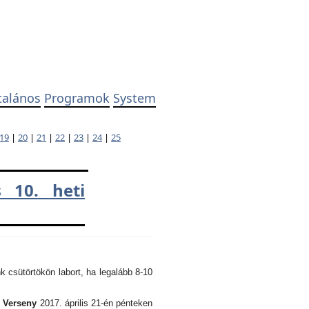
talános
Programok
System
19
|
20
|
21
|
22
|
23
|
24
|
25
 10. heti
k csütörtökön labort, ha legalább 8-10
i Verseny
2017. április 21-én pénteken