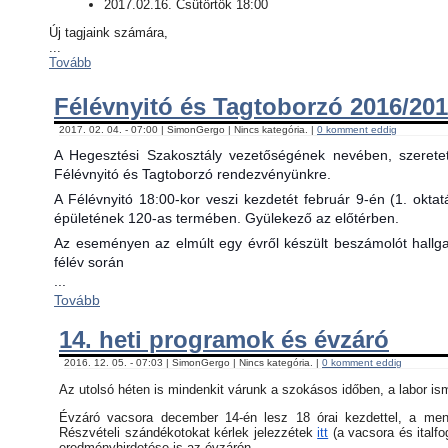
2017.02.16. Csütörtök 18:00
Új tagjaink számára,
...
Tovább
Félévnyitó és Tagtoborzó 2016/201
2017. 02. 04. - 07:00 | SimonGergo | Nincs kategória. |
0 komment eddig
A Hegesztési Szakosztály vezetőségének nevében, szerete
Félévnyitó és Tagtoborzó rendezvényünkre.
A Félévnyitó 18:00-kor veszi kezdetét február 9-én (1. okta
épületének 120-as termében. Gyülekező az előtérben.
Az eseményen az elmúlt egy évről készült beszámolót hallgat
félév során
...
Tovább
14. heti programok és évzáró
2016. 12. 05. - 07:03 | SimonGergo | Nincs kategória. |
0 komment eddig
Az utolsó héten is mindenkit várunk a szokásos időben, a labor is
Évzáró vacsora december 14-én lesz 18 órai kezdettel, a menü 
Részvételi szándékotokat kérlek jelezzétek
itt
(a vacsora és italfo
eredményhirdetése is az évzárón.