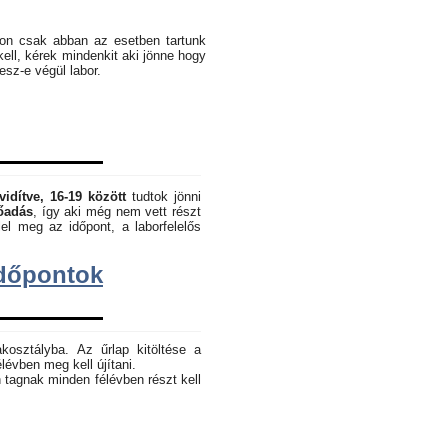
pon csak abban az esetben tartunk
kell, kérek mindenkit aki jönne hogy
lesz-e végül labor.
vidítve, 16-19 között
tudtok jönni
lőadás
, így aki még nem vett részt
el meg az időpont, a laborfelelős
dőpontok
akosztályba. Az űrlap kitöltése a
lévben meg kell újítani.
 tagnak minden félévben részt kell