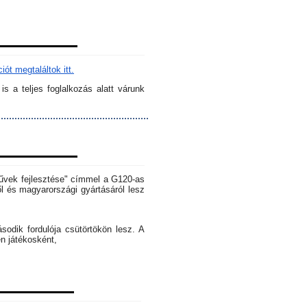
ót megtaláltok itt.
s a teljes foglalkozás alatt várunk
rművek fejlesztése" címmel a G120-as
l és magyarországi gyártásáról lesz
dik fordulója csütörtökön lesz. A
en játékosként,