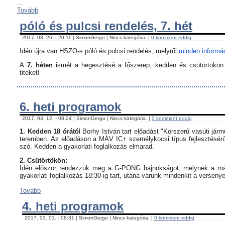
...
Tovább
póló és pulcsi rendelés, 7. hét
2017. 03. 26. - 20:11 | SimonGergo | Nincs kategória. |
0 komment eddig
Idén újra van HSZO-s póló és pulcsi rendelés, melyről
minden informáci
A
7. héten
ismét a hegesztésé a főszerep, kedden és csütörtökön i
titeket!
6. heti programok
2017. 03. 12. - 08:24 | SimonGergo | Nincs kategória. |
0 komment eddig
1. Kedden 18 órátó
l Borhy István tart előadást "Korszerű vasúti já
teremben. Az előadáson a MÁV IC+ személykocsi típus fejlesztésérő
szó. Kedden a gyakorlati foglalkozás elmarad.
2. Csütörtökön:
Idén először rendezzük meg a G-PONG bajnokságot, melynek a máso
gyakorlati foglalkozás 18:30-ig tart, utána várunk mindenkit a verseny
...
Tovább
4. heti programok
2017. 03. 01. - 08:31 | SimonGergo | Nincs kategória. |
0 komment eddig