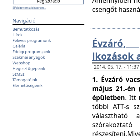
Amennyiben nem
csengőt haszná
Elfelejtettem a jelszavam...
Navigáció
Bemutatkozás
Hírek
Évzáró, 
Féléves programunk
Galéria
Eddigi programjaink
lkozások 
Szakmai anyagok
Webshop
2014. 05. 17. - 11:
Hegesztőgépeink
SzMSz
1. Évzáró vac
Támogatóink
Elérhetőségeink
május 21.-én 
épületben
. It
többi ATT-s sz
választható 
szórakoztató
részesíteni.Miv