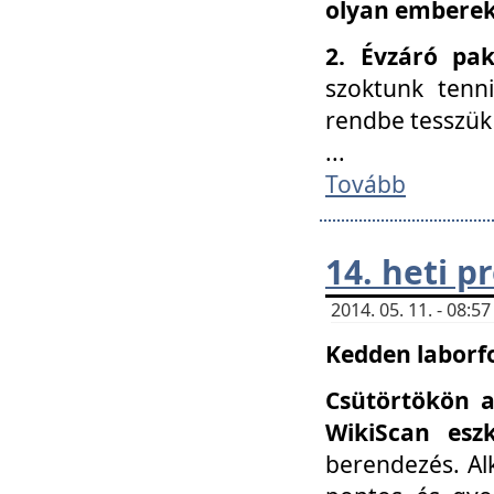
olyan embereke
2. Évzáró pa
szoktunk tenn
rendbe tesszü
...
Tovább
14. heti 
2014. 05. 11. - 08:
Kedden laborfo
Csütörtökön a
WikiScan eszk
berendezés. Al