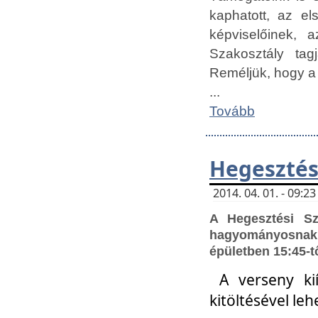
kaphatott, az e
képviselőinek,
Szakosztály tag
Reméljük, hogy a
...
Tovább
Hegesztés
2014. 04. 01. - 09:
A Hegesztési S
hagyományosnak 
épületben 15:45-t
A verseny ki
kitöltésével leh