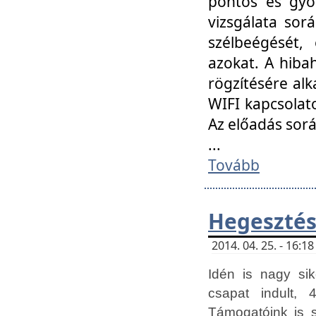
pontos és gyor
vizsgálata so
szélbeégését, 
azokat. A hibah
rögzítésére alk
WIFI kapcsolat
Az előadás sor
...
Tovább
Hegesztés
2014. 04. 25. - 16:
Idén is nagy sik
csapat indult, 
Támogatóink is 