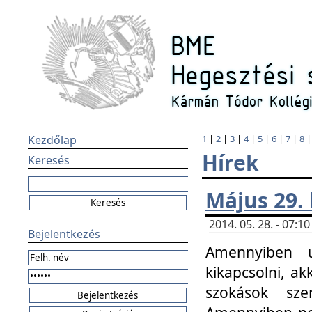
Kezdőlap
1
|
2
|
3
|
4
|
5
|
6
|
7
|
8
Hírek
Keresés
Május 29.
2014. 05. 28. - 07:
Bejelentkezés
Amennyiben u
kikapcsolni, ak
szokások sze