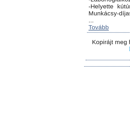
-Helyette kút
Munkácsy-díja
...
Tovább
Kopirájt meg 