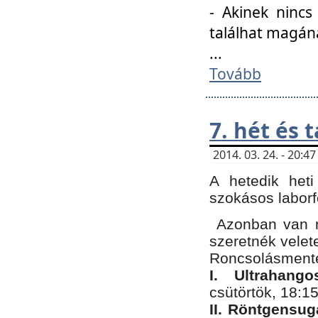
- Akinek nincs
találhat magán
...
Tovább
7. hét és 
2014. 03. 24. - 20:
A hetedik heti
szokásos labor
Azonban van n
szeretnék velet
Roncsolásmente
I. Ultrahang
csütörtök, 18:15
II. Röntgensug