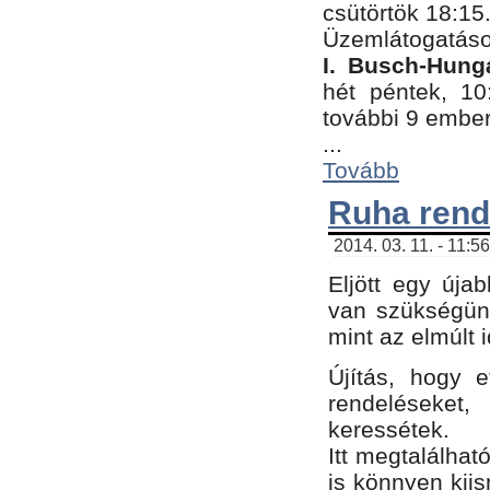
csütörtök 18:15
Üzemlátogatáso
I. Busch-Hung
hét péntek, 10
további 9 embe
...
Tovább
Ruha rend
2014. 03. 11. - 11:5
Eljött egy úja
van szükségünk
mint az elmúlt
Újítás, hogy e
rendelések
keressétek.
Itt megtalálhat
is könnyen kii