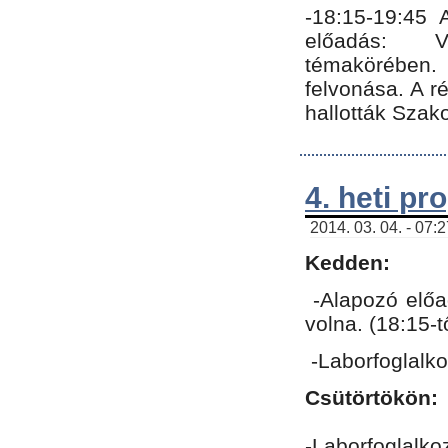
-18:15-19:45
előadás: Vo
témakörében.
felvonása. A 
hallották Szako
4. heti p
2014. 03. 04. - 07:
Kedden:
-Alapozó előa
volna. (18:15-
-Laborfoglalk
Csütörtökön:
-Laborfoglalko