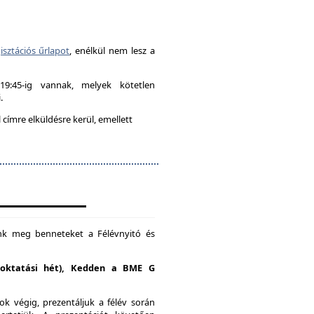
isztációs űrlapot
, enélkül nem lesz a
-19:45-ig vannak, melyek kötetlen
.
címre elküldésre kerül, emellett
unk meg benneteket a Félévnyitó és
. oktatási hét), Kedden a BME G
k végig, prezentáljuk a félév során