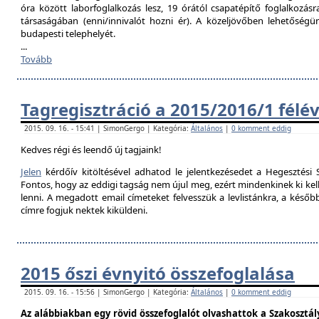
óra között laborfoglalkozás lesz, 19 órától csapatépítő foglalkozás
társaságában (enni/innivalót hozni ér). A közeljövőben lehetőségü
budapesti telephelyét.
...
Tovább
Tagregisztráció a 2015/2016/1 félé
2015. 09. 16. - 15:41 | SimonGergo | Kategória:
Általános
|
0 komment eddig
Kedves régi és leendő új tagjaink!
Jelen
kérdőív kitöltésével adhatod le jelentkezésedet a Hegesztési S
Fontos, hogy az eddigi tagság nem újul meg, ezért mindenkinek ki kell 
lenni. A megadott email címeteket felvesszük a levlistánkra, a későb
címre fogjuk nektek kiküldeni.
2015 őszi évnyitó összefoglalása
2015. 09. 16. - 15:56 | SimonGergo | Kategória:
Általános
|
0 komment eddig
Az alábbiakban egy rövid összefoglalót olvashattok a Szakosztály