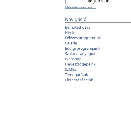
Elfelejtettem a jelszavam...
Navigáció
Bemutatkozás
Hírek
Féléves programunk
Galéria
Eddigi programjaink
Szakmai anyagok
Webshop
Hegesztőgépeink
SzMSz
Támogatóink
Elérhetőségeink