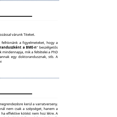
ozással várunk Titeket.
t felhívnánk a figyelmeteket, hogy a
randuszként a BME-n
" beszélgetős
k mindennapja, mik a feltételei a PhD
vannak egy doktorandusznak, stb. A
bi
megrendezésre kerül a varratverseny.
oknál nem csak a szépséget, hanem a
, ha effektíve kötést nem hoz létre. A