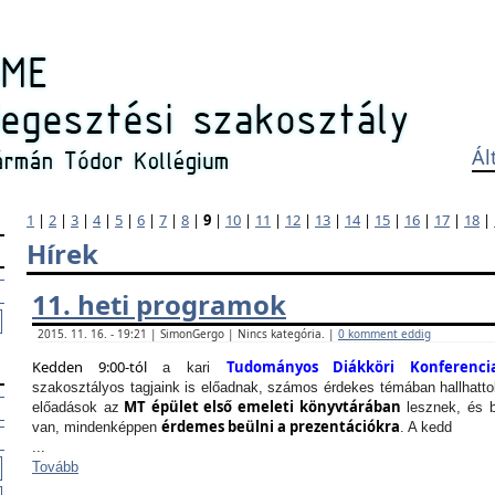
Ál
1
|
2
|
3
|
4
|
5
|
6
|
7
|
8
|
9
|
10
|
11
|
12
|
13
|
14
|
15
|
16
|
17
|
18
|
Hírek
11. heti programok
2015. 11. 16. - 19:21 | SimonGergo | Nincs kategória. |
0 komment eddig
Kedden 9:00-tól
Tudományos Diákköri Konferenci
a kari
szakosztályos tagjaink is előadnak, számos érdekes témában hallhattok
MT épület első emeleti könyvtárában
előadások az
lesznek, és b
érdemes beülni a prezentációkra
van, mindenképpen
. A kedd
...
Tovább