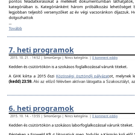
pontos feladatkiírásokat a mellékelt dokumentumban láthatjátok
kategóriában is. Kategóriánként három próbálkozási lehetőséget biz
legjobban teljesítő versenyzőket az év végi vacsoránkon díjazzuk. H
dolgozhattok
...
Tovább
7. heti programok
2015. 10. 21. - 14:52 | SimonGergo | Nincs kategória. |
0 komment eddig
Kedden és csütörtökön is a szokásos foglalkozással várunk titeket.
A GHK kiírta a 2015 őszi
Közösségi ösztöndíj pályázat
ot, melynek l
(kedd) 23:59.
Aki az előző félévben aktívan látogatta a Szakosztályt, a
6. heti programok
2015. 10. 14. - 13:55 | SimonGergo | Nincs kategória. |
0 komment eddig
Kedden és csütörtökön a szokásos laborfoglalkozással várunk titeket.
Pénteken a Froweld Kft.-t látogatjuk meg. Indulás a Kármán koli elől 