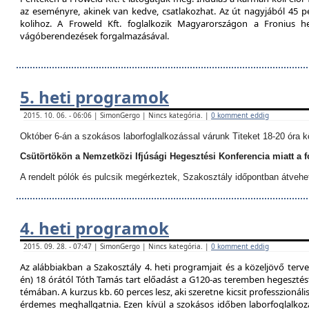
az eseményre, akinek van kedve, csatlakozhat. Az út nagyjából 45 p
kolihoz. A Froweld Kft. foglalkozik Magyarországon a Fronius
vágóberendezések forgalmazásával.
5. heti programok
2015. 10. 06. - 06:06 | SimonGergo | Nincs kategória. |
0 komment eddig
Október 6-án a szokásos laborfoglalkozással várunk Titeket 18-20 óra k
Csütörtökön a Nemzetközi Ifjúsági Hegesztési Konferencia miatt a 
A rendelt pólók és pulcsik megérkeztek, Szakosztály időpontban átvehe
4. heti programok
2015. 09. 28. - 07:47 | SimonGergo | Nincs kategória. |
0 komment eddig
Az alábbiakban a Szakosztály 4. heti programjait és a közeljövő terve
én) 18 órától Tóth Tamás tart előadást a G120-as teremben hegesztést
témában. A kurzus kb. 60 perces lesz, aki szeretne kicsit professzionáli
érdemes meghallgatnia. Ezen kívül a szokásos időben laborfoglalkozá