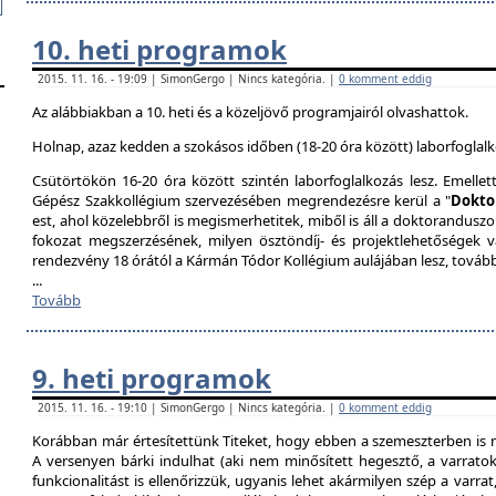
10. heti programok
2015. 11. 16. - 19:09 | SimonGergo | Nincs kategória. |
0 komment eddig
Az alábbiakban a 10. heti és a közeljövő programjairól olvashattok.
Holnap, azaz kedden a szokásos időben (18-20 óra között) laborfoglalk
Csütörtökön 16-20 óra között szintén laborfoglalkozás lesz. Emellet
Gépész Szakkollégium szervezésében megrendezésre kerül a "
Dokto
est, ahol közelebbről is megismerhetitek, miből is áll a doktoranduszo
fokozat megszerzésének, milyen ösztöndíj- és projektlehetőségek 
rendezvény 18 órától a Kármán Tódor Kollégium aulájában lesz, továb
...
Tovább
9. heti programok
2015. 11. 16. - 19:10 | SimonGergo | Nincs kategória. |
0 komment eddig
Korábban már értesítettünk Titeket, hogy ebben a szemeszterben is 
A versenyen bárki indulhat (aki nem minősített hegesztő, a varrat
funkcionalitást is ellenőrizzük, ugyanis lehet akármilyen szép a varrat