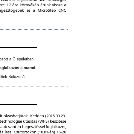
erc, 17 óra környékén érünk vissza a
 hegesztőgépek és a MicroStep CNC
özött a G épületben.
foglalkozás elmarad.
tőek Balázsnál.
it olvashatjátok. Kedden (2015.09.29-
echnológiai utasítás (WPS) készítése
sabb szinten hegesztéssel foglalkozni,
s lesz. Csütörtökön (10.01-én) 16-20