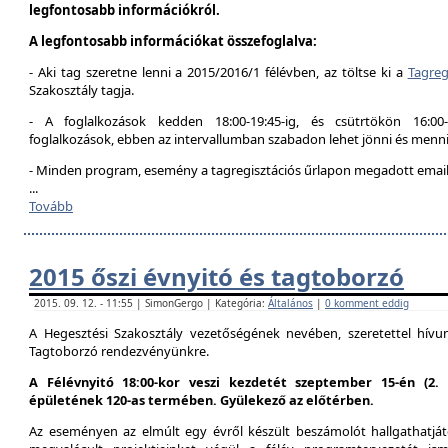
legfontosabb információkról.
A legfontosabb információkat összefoglalva:
- Aki tag szeretne lenni a 2015/2016/1 félévben, az töltse ki a
Tagreg
Szakosztály tagja.
- A foglalkozások kedden 18:00-19:45-ig, és csütrtökön 16:00
foglalkozások, ebben az intervallumban szabadon lehet jönni és menni
- Minden program, esemény a tagregisztációs űrlapon megadott email 
...
Tovább
2015 őszi évnyitó és tagtoborzó
2015. 09. 12. - 11:55 | SimonGergo | Kategória:
Általános
|
0 komment eddig
A Hegesztési Szakosztály vezetőségének nevében, szeretettel hív
Tagtoborzó rendezvényünkre.
A Félévnyitó 18:00-kor veszi kezdetét szeptember 15-én (2
épületének 120-as termében. Gyülekező az előtérben.
Az eseményen az elmúlt egy évről készült beszámolót hallgathatjáto