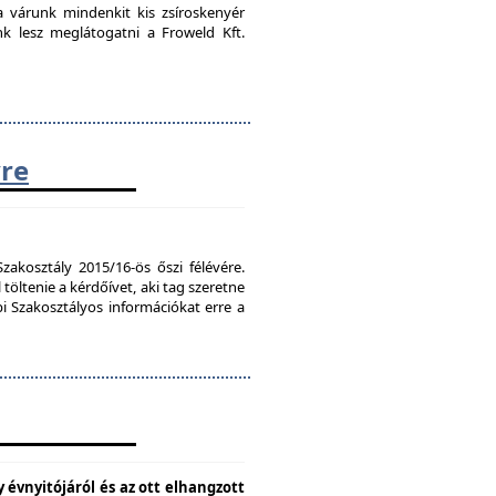
ra várunk mindenkit kis zsíroskenyér
nk lesz meglátogatni a Froweld Kft.
vre
zakosztály 2015/16-ös őszi félévére.
töltenie a kérdőívet, aki tag szeretne
bi Szakosztályos információkat erre a
 évnyitójáról és az ott elhangzott