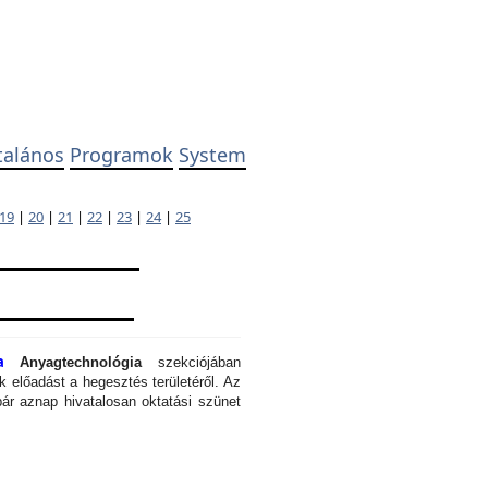
talános
Programok
System
19
|
20
|
21
|
22
|
23
|
24
|
25
a
Anyagtechnológia
szekciójában
 előadást a hegesztés területéről. Az
ár aznap hivatalosan oktatási szünet