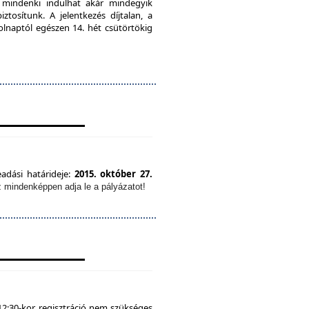
, mindenki indulhat akár mindegyik
tosítunk. A jelentkezés díjtalan, a
olnaptól egészen 14. hét csütörtökig
eadási határideje:
2015. október 27.
z mindenképpen adja le a pályázatot!
12:30-kor, regisztráció nem szükséges