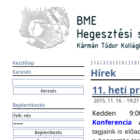
Kezdőlap
1
|
2
|
3
|
4
|
5
|
6
|
7
|
8
Hírek
Keresés
11. heti 
2015. 11. 16. - 19:
Bejelentkezés
Kedden 9:
Konferencia
tagjaink is elő