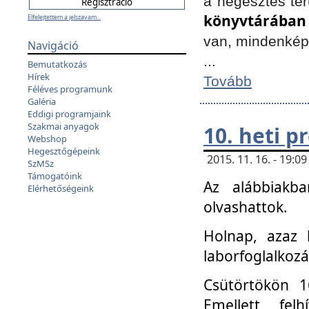
a hegesztés ter
könyvtárában
Elfelejtettem a jelszavam...
van, mindenké
Navigáció
...
Bemutatkozás
Hírek
Tovább
Féléves programunk
Galéria
Eddigi programjaink
Szakmai anyagok
10. heti 
Webshop
Hegesztőgépeink
2015. 11. 16. - 19:
SzMSz
Támogatóink
Az alábbiakb
Elérhetőségeink
olvashattok.
Holnap, azaz 
laborfoglalkozá
Csütörtökön 16
Emellett fe