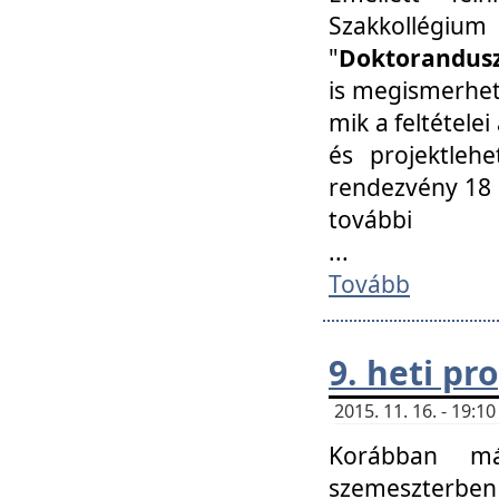
Szakkollégi
"
Doktorandusz
is megismerhet
mik a feltétele
és projektleh
rendezvény 18 
további
...
Tovább
9. heti p
2015. 11. 16. - 19:
Korábban má
szemeszterben