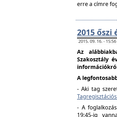
erre a címre fo
2015 őszi 
2015. 09. 16. - 15:
Az alábbiakb
Szakosztály é
információkról
A legfontosabb
- Aki tag szere
Tagregisztációs
- A foglalkozá
19:45-ig vann