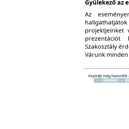
Gyülekező az e
Az eseményen
hallgathatjáto
projektjeinket
prezentációt
Szakosztály ér
Várunk minden 
Kopirájt meg hasonlók -