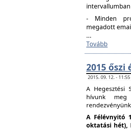
intervallumban
- Minden pro
megadott email 
...
Tovább
2015 őszi 
2015. 09. 12. - 11:
A Hegesztési S
hívunk meg 
rendezvényünk
A Félévnyitó 
oktatási hét)