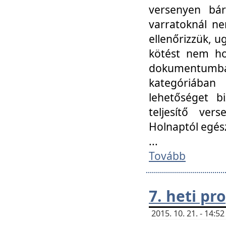
versenyen bár
varratoknál ne
ellenőrizzük, u
kötést nem hoz
dokumentumban 
kategóriába
lehetőséget bi
teljesítő ver
Holnaptól egés
...
Tovább
7. heti p
2015. 10. 21. - 14: