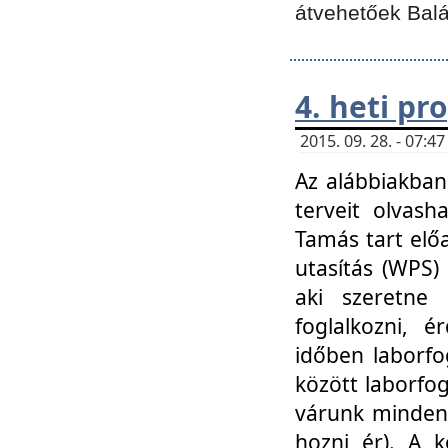
átvehetőek Balá
4. heti p
2015. 09. 28. - 07:
Az alábbiakban 
terveit olvash
Tamás tart elő
utasítás (WPS)
aki szeretne k
foglalkozni, 
időben laborfo
között laborfog
várunk mindenk
hozni ér). A 