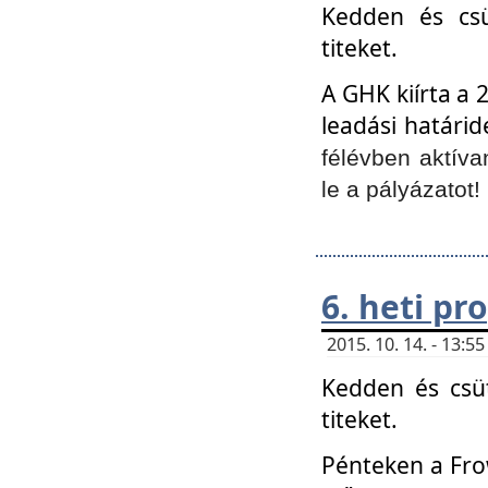
Kedden és csü
titeket.
A GHK kiírta a 
leadási határid
félévben aktíva
le a pályázatot!
6. heti p
2015. 10. 14. - 13:
Kedden és csüt
titeket.
Pénteken a Frow