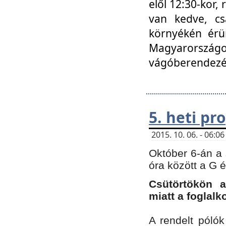
elől 12:30-kor,
van kedve, cs
környékén érün
Magyarországo
vágóberendezé
5. heti p
2015. 10. 06. - 06:
Október 6-án a 
óra között a G 
Csütörtökön a
miatt a foglal
A rendelt póló