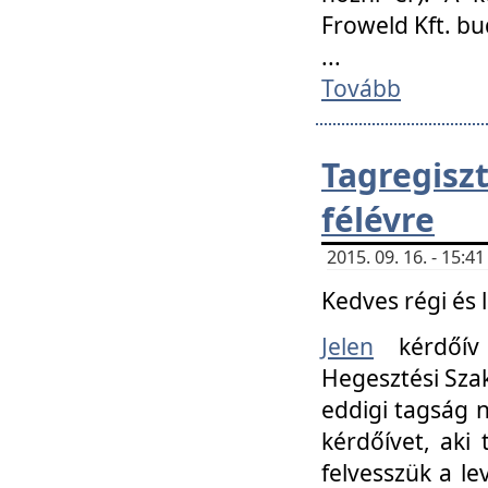
Froweld Kft. bu
...
Tovább
Tagregis
félévre
2015. 09. 16. - 15:
Kedves régi és 
Jelen
kérdőív 
Hegesztési Szak
eddigi tagság n
kérdőívet, aki
felvesszük a le