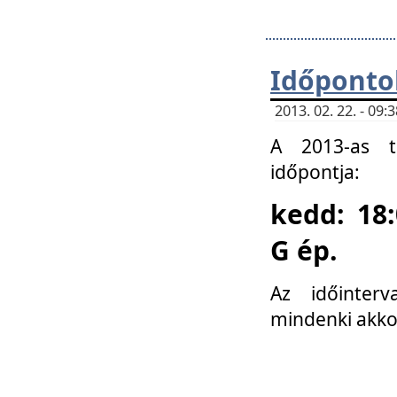
Időponto
2013. 02. 22. - 09
A 2013-as ta
időpontja:
kedd: 18:
G ép.
Az időinter
mindenki akko