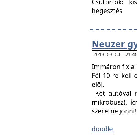
Csütörtök: ki
hegesztés
Neuzer gy
2013. 03. 04. - 21
Immáron fix a 
Fél 10-re kell
elől.
Két autóval 
mikrobusz), í
szeretne jönni!
doodle