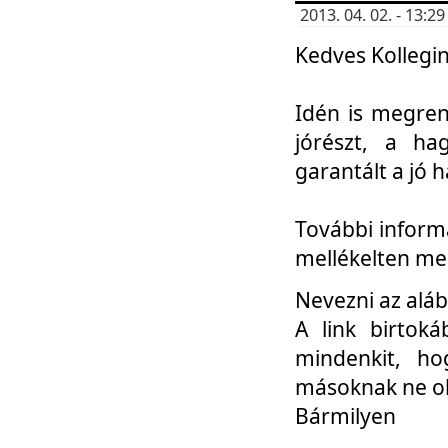
2013. 04. 02. - 13:
Kedves Kollegin
Idén is megren
jórészt, a ha
garantált a jó 
További informá
mellékelten me
Nevezni az aláb
A link birtoká
mindenkit, h
másoknak ne ok
Bármilyen
...