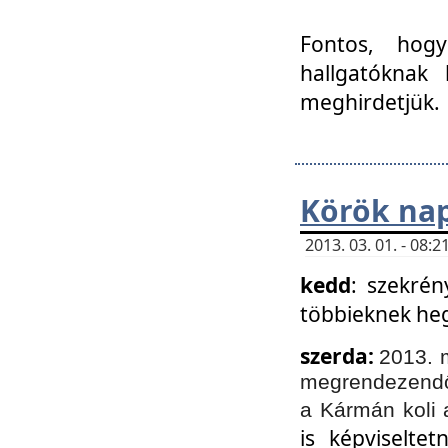
Fontos, hogy
hallgatóknak
meghirdetjük.
Körök nap
2013. 03. 01. - 08
kedd
: szekrén
többieknek he
szerda:
2013. 
megrendezendő 
a Kármán koli 
is képviselte