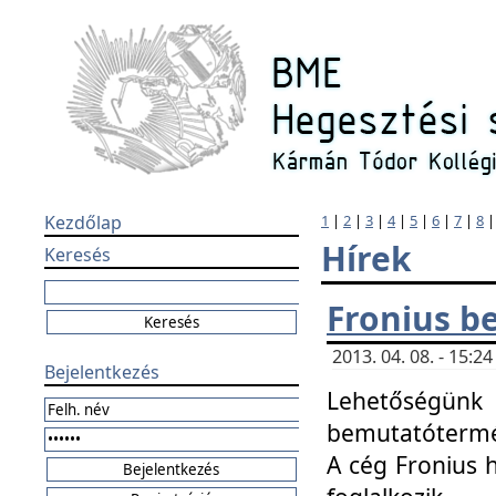
Kezdőlap
1
|
2
|
3
|
4
|
5
|
6
|
7
|
8
Hírek
Keresés
Fronius b
2013. 04. 08. - 15:
Bejelentkezés
Lehetőségünk 
bemutatótermét
A cég Fronius 