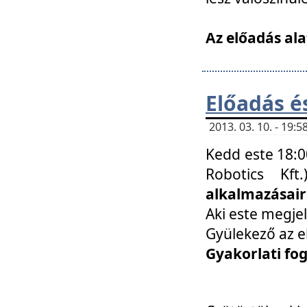
Az előadás ala
Előadás é
2013. 03. 10. - 19
Kedd este 18:0
Robotics Kf
alkalmazásairó
Aki este megjel
Gyülekező az e
Gyakorlati fo