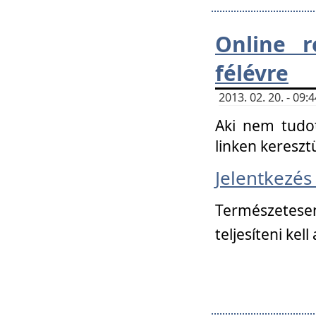
Online r
félévre
2013. 02. 20. - 09
Aki nem tudot
linken kereszt
Jelentkezé
Természetese
teljesíteni kell