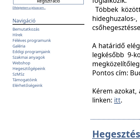
foglalkozik.
Többek között
Elfelejtettem a jelszavam...
hideghuzalo
Navigáció
csőhegesztéssel
Bemutatkozás
Hírek
Féléves programunk
A határidő elég
Galéria
Eddigi programjaink
legkésőbb 9-ko
Szakmai anyagok
megközelítőleg
Webshop
Hegesztőgépeink
Pontos cím: Bud
SzMSz
Támogatóink
Elérhetőségeink
Kérem azokat, a
linken:
itt
.
Hegesztés