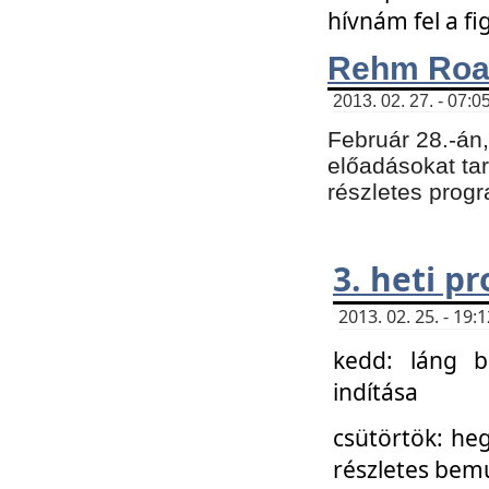
hívnám fel a f
Rehm Roa
2013. 02. 27. - 07:0
Február 28.-án
előadásokat tar
részletes prog
3. heti p
2013. 02. 25. - 19
kedd: láng b
indítása
csütörtök: he
részletes bemu