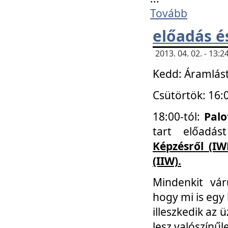
Tovább
előadás é
2013. 04. 02. - 13
Kedd: Áramlást
Csütörtök: 16:
18:00-tól:
Palo
tart előadá
Képzésről (IW
(IIW).
Mindenkit vá
hogy mi is egy
illeszkedik az
lesz valószínűl