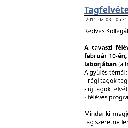
Tagfelvéte
2011. 02. 08. - 06:
Kedves Kollegá
A tavaszi fél
február 10-én,
laborjában
(a 
A gyűlés témái:
- régi tagok t
- új tagok felvé
- féléves prog
Mindenki megje
tag szeretne le