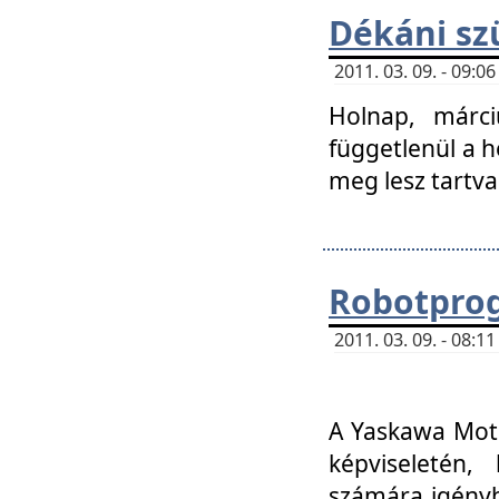
Dékáni sz
2011. 03. 09. - 09:
Holnap, márci
függetlenül a h
meg lesz tartva
Robotpro
2011. 03. 09. - 08:
A Yaskawa Moto
képviseletén, 
számára igényb