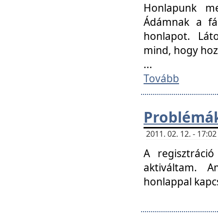
Honlapunk me
Ádámnak a fár
honlapot. Lát
mind, hogy hoz
...
Tovább
Problémák
2011. 02. 12. - 17:
A regisztráci
aktiváltam. 
honlappal kapcs