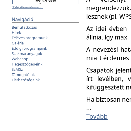
megrendezzük.
Elfelejtettem a jelszavam...
lesznek (pl. WPS
Navigáció
Az idei évben 
Bemutatkozás
Hírek
állnia, így max
Féléves programunk
Galéria
A nevezési hat
Eddigi programjaink
Szakmai anyagok
miatt érdemes 
Webshop
Hegesztőgépeink
Csapatok jele
SzMSz
Támogatóink
írt levélben,
Elérhetőségeink
kifüggesztett n
Ha biztosan ne
...
Tovább