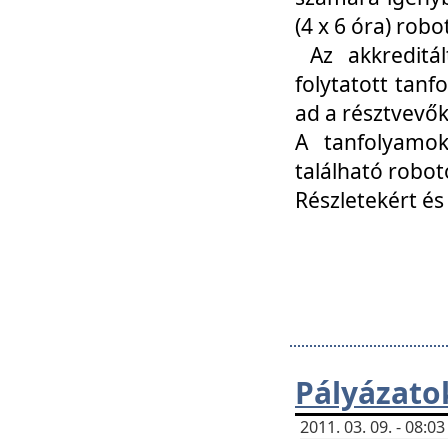
(4 x 6 óra) ro
Az akkreditál
folytatott tan
ad a résztvevő
A tanfolyamok
található robot
Részletekért és
Pályázato
2011. 03. 09. - 08: