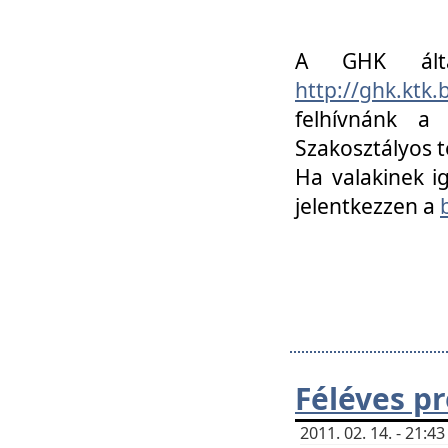
A GHK álta
http://ghk.ktk
felhívnánk a
Szakosztályos t
Ha valakinek i
jelentkezzen a
Féléves p
2011. 02. 14. - 21: