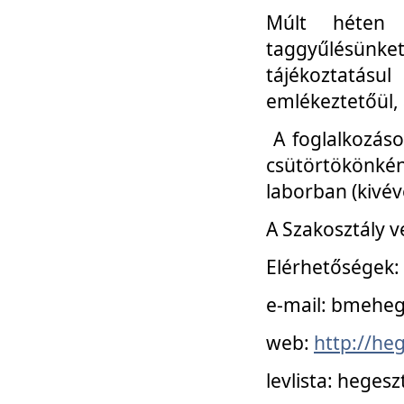
Múlt héten 
taggyűlésünke
tájékoztatásul
emlékeztetőül, a
A foglalkozáso
csütörtökönké
laborban (kivév
A Szakosztály v
Elérhetőségek:
e-mail: bmehe
web:
http://he
levlista: hege