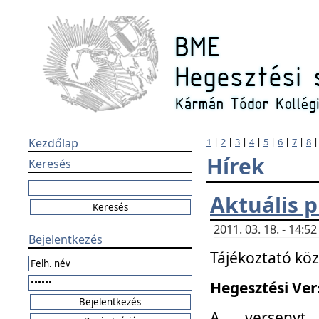
Kezdőlap
1
|
2
|
3
|
4
|
5
|
6
|
7
|
8
Hírek
Keresés
Aktuális 
2011. 03. 18. - 14:
Bejelentkezés
Tájékoztató kö
Hegesztési Vers
A versenyt 