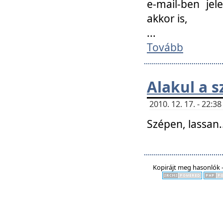
e-mail-ben jel
akkor is,
...
Tovább
Alakul a s
2010. 12. 17. - 22:
Szépen, lassan..
Kopirájt meg hasonlók -